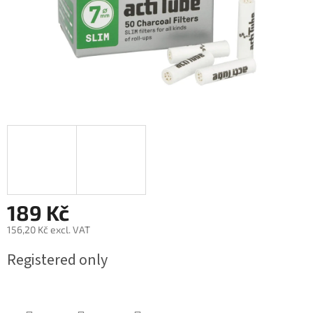
189 Kč
156,20 Kč excl. VAT
Measure
Registered only
price: