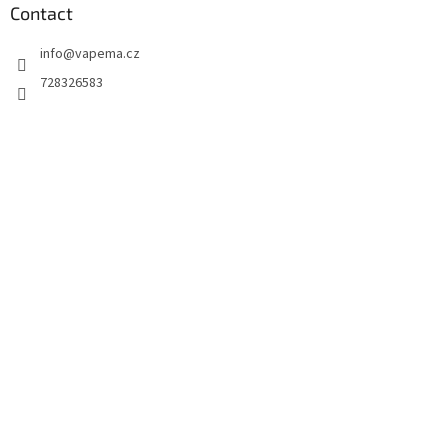
Contact
info
@
vapema.cz
728326583