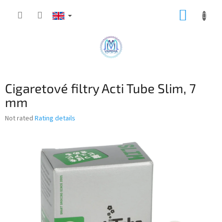
Skip
SHOPP
to
content
CART
Cigaretové filtry Acti Tube Slim, 7
mm
The
Not rated
Rating details
average
product
rating
is
0,0
out
of
5
stars.