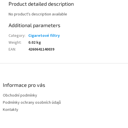
Product detailed description
No product's description available
Additional parameters
Category
:
Cigaretové filtry
Weight
:
0.02 kg
EAN
:
4260641140039
F
o
o
t
Informace pro vás
e
Obchodní podmínky
r
Podmínky ochrany osobních údajů
Kontakty