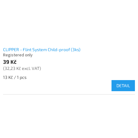
o
d
u
c
t
s
CLIPPER - Flint System Child-proof (3ks)
Registered only
39 Kč
(32,23 Kč excl. VAT)
Measure
13 Kč / 1 pcs
price:
DETAIL