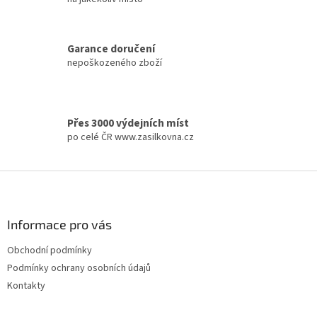
n
g
c
Garance doručení
o
nepoškozeného zboží
n
t
r
o
l
Přes 3000 výdejních míst
s
po celé ČR www.zasilkovna.cz
F
o
o
t
Informace pro vás
e
Obchodní podmínky
r
Podmínky ochrany osobních údajů
Kontakty