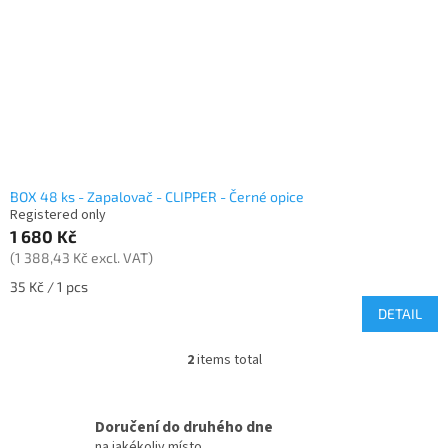
BOX 48 ks - Zapalovač - CLIPPER - Černé opice
Registered only
1 680 Kč
(1 388,43 Kč excl. VAT)
Measure
35 Kč / 1 pcs
price:
DETAIL
2
items total
L
i
s
t
Doručení do druhého dne
i
na jakékoliv místo