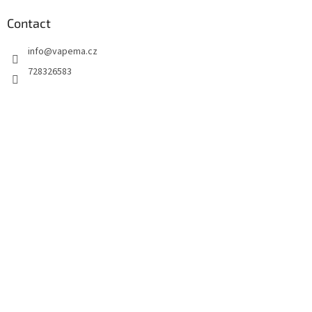
Contact
info
@
vapema.cz
728326583