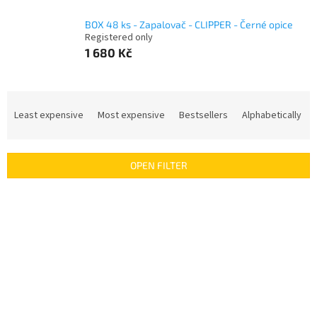
BOX 48 ks - Zapalovač - CLIPPER - Černé opice
Registered only
1 680 Kč
P
r
Least expensive
Most expensive
Bestsellers
Alphabetically
o
d
u
OPEN FILTER
c
t
L
s
i
o
s
r
t
t
o
i
f
n
p
g
r