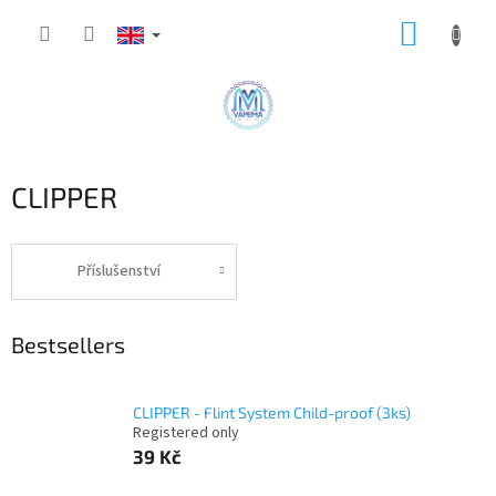
Skip
SHOPP
to
content
CART
CLIPPER
Příslušenství
Bestsellers
CLIPPER - Flint System Child-proof (3ks)
Registered only
39 Kč