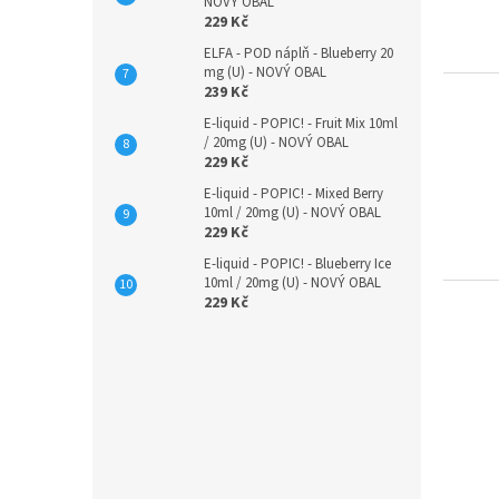
r
NOVÝ OBAL
p
229 Kč
t
r
i
ELFA - POD náplň - Blueberry 20
o
n
mg (U) - NOVÝ OBAL
239 Kč
d
g
u
E-liquid - POPIC! - Fruit Mix 10ml
/ 20mg (U) - NOVÝ OBAL
c
229 Kč
t
s
E-liquid - POPIC! - Mixed Berry
10ml / 20mg (U) - NOVÝ OBAL
229 Kč
E-liquid - POPIC! - Blueberry Ice
10ml / 20mg (U) - NOVÝ OBAL
229 Kč