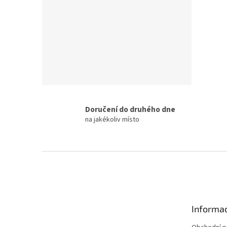
Doručení do druhého dne
na jakékoliv místo
F
o
o
t
e
Informac
r