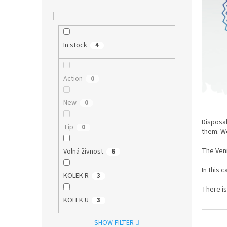
In stock
4
Action
0
New
0
Disposab
Tip
0
them. W
The Veni
Volná živnost
6
In this 
KOLEK R
3
There is
KOLEK U
3
SHOW FILTER