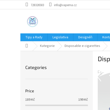
Skip
728326583
info@vapema.cz
to
content
Tipy a Rady
Legislativa
Designéři
Kont
Home
Kategorie
Disposable e-cigarettes
S
Disp
i
Skip
d
Categories
categories
e
b
a
r
Price
189
Kč
199
Kč