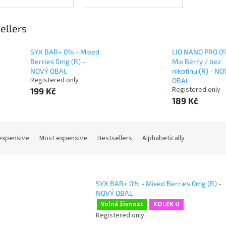
ellers
SYX BAR+ 0% - Mixed
LIO NANO PRO 0
Berries 0mg (R) -
Mix Berry / bez
NOVÝ OBAL
nikotinu (R) - N
Registered only
OBAL
Registered only
199 Kč
189 Kč
expensive
Most expensive
Bestsellers
Alphabetically
SYX BAR+ 0% - Mixed Berries 0mg (R) -
NOVÝ OBAL
Volná živnost
KOLEK U
Registered only