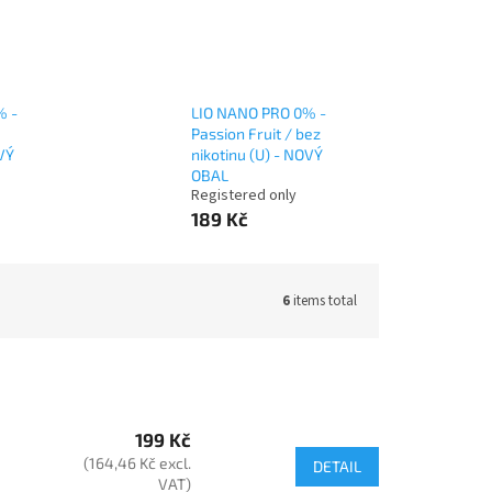
% -
LIO NANO PRO 0% -
Passion Fruit / bez
OVÝ
nikotinu (U) - NOVÝ
OBAL
Registered only
189 Kč
6
items total
199 Kč
(164,46 Kč excl.
DETAIL
VAT)