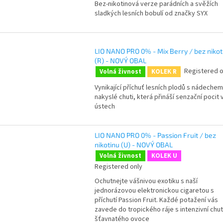
Bez-nikotinová verze parádních a svěžích
sladkých lesních bobulí od značky SYX
LIO NANO PRO 0% - Mix Berry / bez nikot
(R) - NOVÝ OBAL
Registered o
Volná živnost
KOLEK R
Vynikající příchuť lesních plodů s nádechem
nakyslé chuti, která přináší senzační pocit 
ústech
LIO NANO PRO 0% - Passion Fruit / bez
nikotinu (U) - NOVÝ OBAL
Volná živnost
KOLEK U
Registered only
Ochutnejte vášnivou exotiku s naší
jednorázovou elektronickou cigaretou s
příchutí Passion Fruit. Každé potažení vás
zavede do tropického ráje s intenzivní chut
šťavnatého ovoce