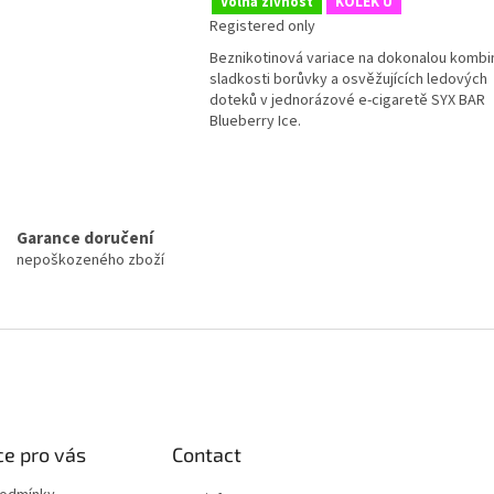
Volná živnost
KOLEK U
Registered only
Beznikotinová variace na dokonalou kombi
sladkosti borůvky a osvěžujících ledových
doteků v jednorázové e-cigaretě SYX BAR
Blueberry Ice.
L
i
s
t
Garance doručení
i
nepoškozeného zboží
n
g
c
o
n
t
r
o
l
e pro vás
Contact
s