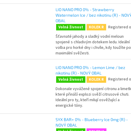
LIO NANO PRO 0% - Strawberry
Watermelon Ice / bez nikotinu (R) - NOV
OBAL
Registered o
Volná živnost
KOLEK R
Šťavnaté jahody a sladký vodní meloun
spojené s chladivým dotekem ledu. Ideální
volba pro horké dny i chvíle, kdy toužíte po
maximální svěžesti.
LIO NANO PRO 0% - Lemon Lime / bez
nikotinu (R) - NOVÝ OBAL
Registered o
Volná živnost
KOLEK R
Dokonale vyvážené spojení citronu a limetk
které přináší explozi svěží citrusové chuti.
Ideální pro ty, kteří milují osvěžující a
energické tóny.
SYX BAR+ 0% - Blueberry Ice 0mg (R) -
NOVÝ OBAL