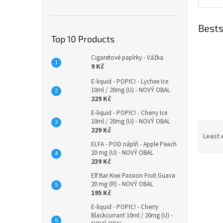
Bests
Top 10 Products
Cigaretové papírky - Vážka
9 Kč
E-liquid - POPIC! - Lychee Ice
10ml / 20mg (U) - NOVÝ OBAL
229 Kč
E-liquid - POPIC! - Cherry Ice
10ml / 20mg (U) - NOVÝ OBAL
P
229 Kč
r
Least 
ELFA - POD náplň - Apple Peach
o
20 mg (U) - NOVÝ OBAL
d
239 Kč
L
u
Elf Bar Kiwi Passion Fruit Guava
i
c
20 mg (R) - NOVÝ OBAL
s
t
195 Kč
t
s
E-liquid - POPIC! - Cherry
o
o
Blackcurrant 10ml / 20mg (U) -
f