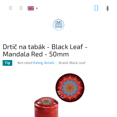
Skip
SHOPP
to
content
CART
Drtič na tabák - Black Leaf -
Mandala Red - 50mm
The
Not rated
Rating details
Brand:
Black Leaf
Tip
average
product
rating
is
0,0
out
of
5
stars.