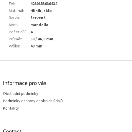
EAN
:
4250153636434
Materiál
:
Hliník, sklo
Barva
:
červená
Motiv
:
mandalla
Počet dílů
:
4
Průměr
:
50 / 46,5 mm
Výška
:
48 mm
F
o
o
t
Informace pro vás
e
Obchodní podmínky
r
Podmínky ochrany osobních údajů
Kontakty
Contact