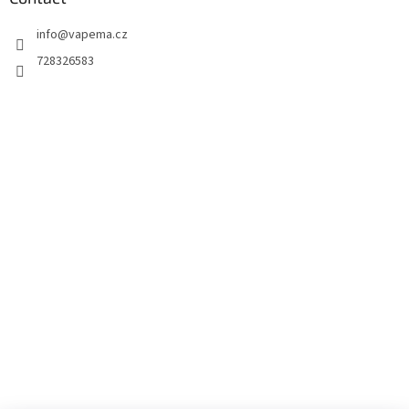
info
@
vapema.cz
728326583