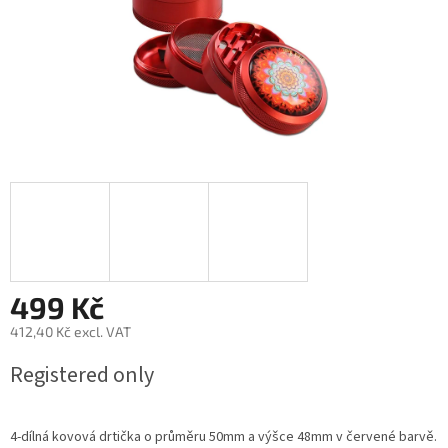
499 Kč
412,40 Kč excl. VAT
Measure
Registered only
price:
4-dílná kovová drtička o průměru 50mm a výšce 48mm v červené barvě.