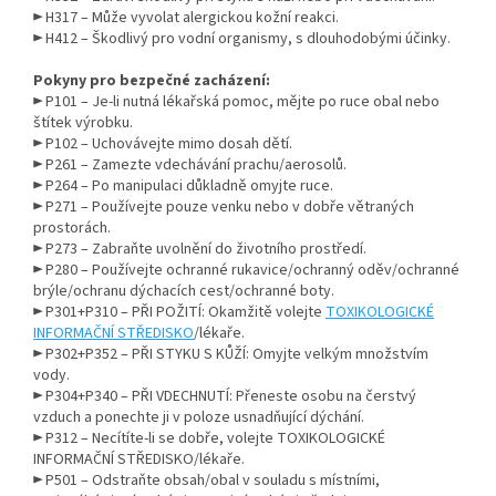
► H317 – Může vyvolat alergickou kožní reakci.
► H412 – Škodlivý pro vodní organismy, s dlouhodobými účinky.
Pokyny pro bezpečné zacházení:
► P101 – Je-li nutná lékařská pomoc, mějte po ruce obal nebo
štítek výrobku.
► P102 – Uchovávejte mimo dosah dětí.
► P261 – Zamezte vdechávání prachu/aerosolů.
► P264 – Po manipulaci důkladně omyjte ruce.
► P271 – Používejte pouze venku nebo v dobře větraných
prostorách.
► P273 – Zabraňte uvolnění do životního prostředí.
► P280 – Používejte ochranné rukavice/ochranný oděv/ochranné
brýle/ochranu dýchacích cest/ochranné boty.
► P301+P310 – PŘI POŽITÍ: Okamžitě volejte
TOXIKOLOGICKÉ
INFORMAČNÍ STŘEDISKO
/lékaře.
► P302+P352 – PŘI STYKU S KŮŽÍ: Omyjte velkým množstvím
vody.
► P304+P340 – PŘI VDECHNUTÍ: Přeneste osobu na čerstvý
vzduch a ponechte ji v poloze usnadňující dýchání.
► P312 – Necítíte-li se dobře, volejte TOXIKOLOGICKÉ
INFORMAČNÍ STŘEDISKO/lékaře.
► P501 – Odstraňte obsah/obal v souladu s místními,