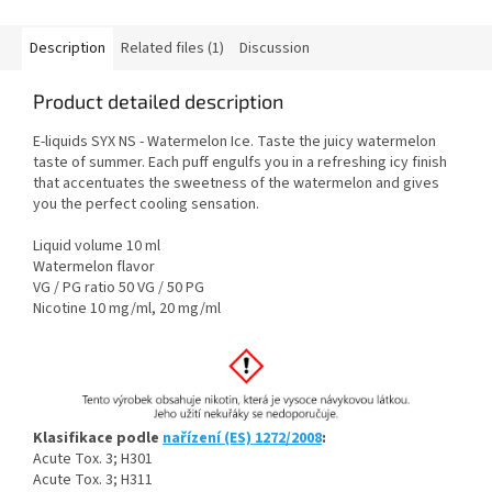
Description
Related files (1)
Discussion
Product detailed description
E-liquids SYX NS - Watermelon Ice. Taste the juicy watermelon
taste of summer. Each puff engulfs you in a refreshing icy finish
that accentuates the sweetness of the watermelon and gives
you the perfect cooling sensation.
Liquid volume 10 ml
Watermelon flavor
VG / PG ratio 50 VG / 50 PG
Nicotine 10 mg/ml, 20 mg/ml
Klasifikace podle
nařízení (ES) 1272/2008
:
Acute Tox. 3; H301
Acute Tox. 3; H311