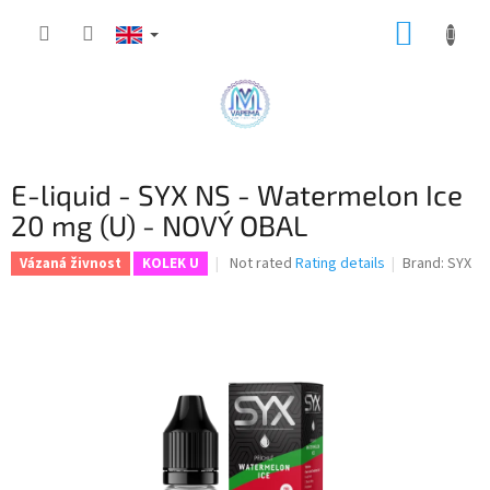
Skip
SHOPP
to
content
CART
E-liquid - SYX NS - Watermelon Ice
20 mg (U) - NOVÝ OBAL
The
Not rated
Rating details
Brand:
SYX
Vázaná živnost
KOLEK U
average
product
rating
is
0,0
out
of
5
stars.