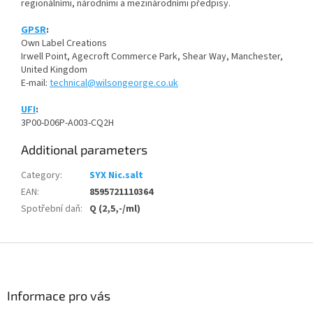
regionálními, národními a mezinárodními předpisy.
GPSR
:
Own Label Creations
Irwell Point, Agecroft Commerce Park, Shear Way, Manchester,
United Kingdom
E-mail:
technical@wilsongeorge.co.uk
UFI
:
3P00-D06P-A003-CQ2H
Additional parameters
Category
:
SYX Nic.salt
EAN
:
8595721110364
Spotřební daň
:
Q (2,5,-/ml)
F
o
o
t
Informace pro vás
e