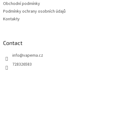
Obchodní podmínky
r
Podmínky ochrany osobních údajů
Kontakty
Contact
info
@
vapema.cz
728326583