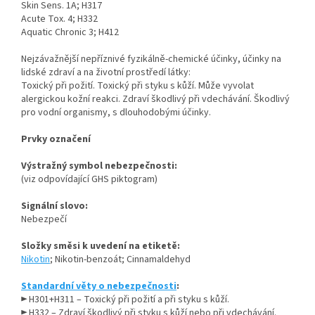
Skin Sens. 1A; H317
Acute Tox. 4; H332
Aquatic Chronic 3; H412
Nejzávažnější nepříznivé fyzikálně-chemické účinky, účinky na
lidské zdraví a na životní prostředí látky:
Toxický při požití. Toxický při styku s kůží. Může vyvolat
alergickou kožní reakci. Zdraví škodlivý při vdechávání. Škodlivý
pro vodní organismy, s dlouhodobými účinky.
Prvky označení
Výstražný symbol nebezpečnosti:
(viz odpovídající GHS piktogram)
Signální slovo:
Nebezpečí
Složky směsi k uvedení na etiketě:
Nikotin
; Nikotin-benzoát; Cinnamaldehyd
Standardní věty o nebezpečnosti
:
► H301+H311 – Toxický při požití a při styku s kůží.
► H332 – Zdraví škodlivý při styku s kůží nebo při vdechávání.