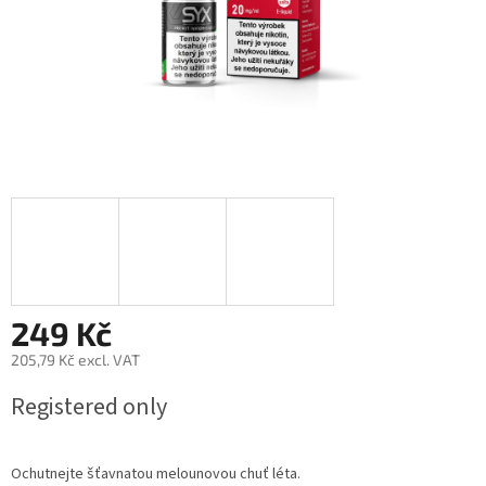
249 Kč
205,79 Kč excl. VAT
Measure
Registered only
price:
Ochutnejte šťavnatou melounovou chuť léta.