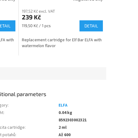
197,52 Kč excl. VAT
239 Kč
Measure
ETAIL
119,50 Kč / 1 pcs
DETAIL
price:
LFA with
Replacement cartridge for Elf Bar ELFA with
watermelon flavor
itional parameters
gory
:
ELFA
ht
:
0.04 kg
8592303002321
ita cartridge
:
2 ml
t potahů
:
Až 600