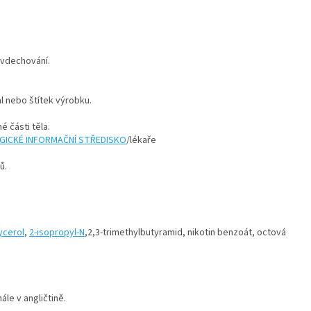
i vdechování.
l nebo štítek výrobku.
 části těla.
GICKÉ INFORMAČNÍ STŘEDISKO
/lékaře
ů.
ycerol
,
2-isopropyl-N
,2,3-trimethylbutyramid, nikotin benzoát, octová
ále v angličtině.