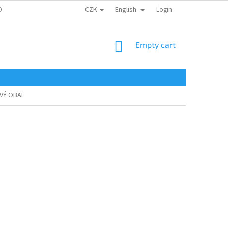
CZK
English
ONTAKTY
Login
SHOPPING
Empty cart
CART
OVÝ OBAL