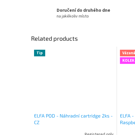
Doručení do druhého dne
na jakékoliv místo
Related products
Tip
Vázaná
KOLEK
ELFA POD - Náhradní cartridge 2ks -
ELFA -
CZ
Raspbe
Registered only