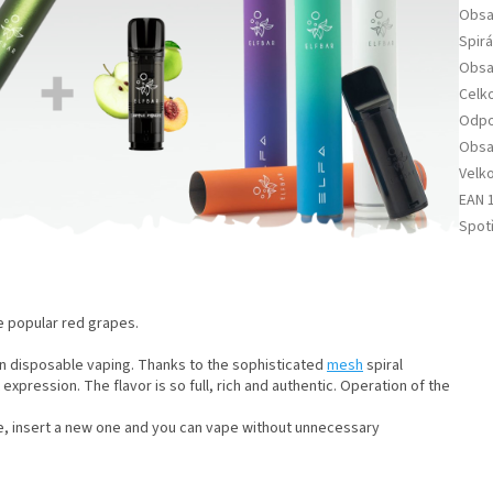
Obsa
Spirá
Obsa
Celko
Odp
Obsa
Velk
EAN 
Spot
e popular red grapes.
 in disposable vaping. Thanks to the sophisticated
mesh
spiral
 expression. The flavor is so full, rich and authentic. Operation of the
e, insert a new one and you can vape without unnecessary