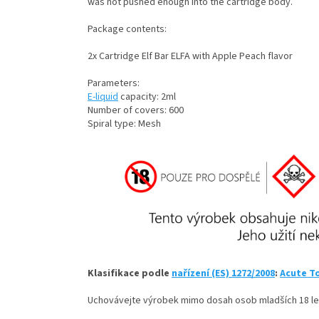
was not pushed enough into the cartridge body.
Package contents:
2x Cartridge Elf Bar ELFA with Apple Peach flavor
Parameters:
E-liquid
capacity: 2ml
Number of covers: 600
Spiral type: Mesh
Klasifikace podle
nařízení (ES) 1272/2008
:
Acute To
Uchovávejte výrobek mimo dosah osob mladších 18 le