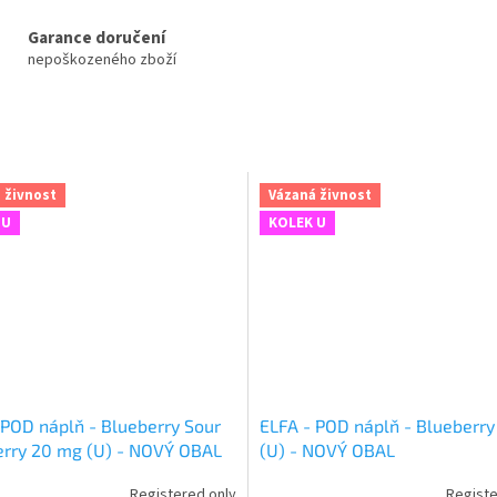
Garance doručení
nepoškozeného zboží
 živnost
Vázaná živnost
 U
KOLEK U
 POD náplň - Blueberry Sour
ELFA - POD náplň - Blueberr
rry 20 mg (U) - NOVÝ OBAL
(U) - NOVÝ OBAL
Registered only
Registe