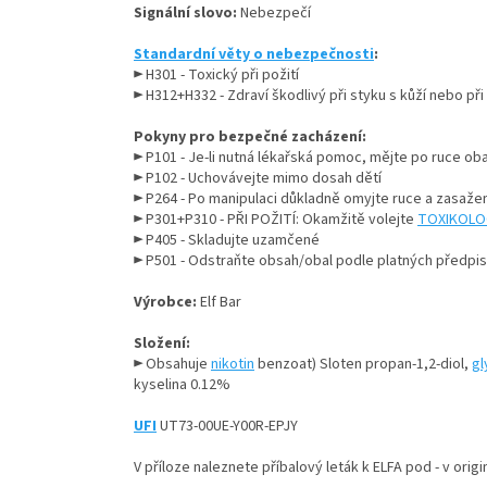
Signální slovo:
Nebezpečí
Standardní věty o nebezpečnosti
:
► H301 - Toxický při požití
► H312+H332 - Zdraví škodlivý při styku s kůží nebo př
Pokyny pro bezpečné zacházení:
► P101 - Je-li nutná lékařská pomoc, mějte po ruce oba
► P102 - Uchovávejte mimo dosah dětí
► P264 - Po manipulaci důkladně omyjte ruce a zasažené
► P301+P310 - PŘI POŽITÍ: Okamžitě volejte
TOXIKOLO
► P405 - Skladujte uzamčené
► P501 - Odstraňte obsah/obal podle platných předpis
Výrobce:
Elf Bar
Složení:
► Obsahuje
nikotin
benzoat) Sloten propan-1,2-diol,
gl
kyselina 0.12%
UFI
UT73-00UE-Y00R-EPJY
V příloze naleznete příbalový leták k ELFA pod - v origin