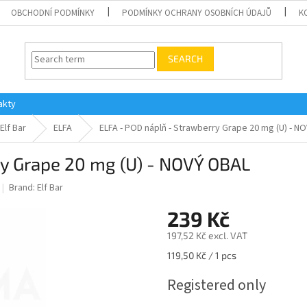
OBCHODNÍ PODMÍNKY
PODMÍNKY OCHRANY OSOBNÍCH ÚDAJŮ
K
SEARCH
akty
Elf Bar
ELFA
ELFA - POD náplň - Strawberry Grape 20 mg (U) - N
ry Grape 20 mg (U) - NOVÝ OBAL
Brand:
Elf Bar
239 Kč
197,52 Kč excl. VAT
Measure
119,50 Kč / 1 pcs
price:
Registered only