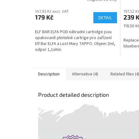
147,93 Kč excl. VAT
197,52 K
179 Kč
239 
DETAIL
Measure
119,50 Kč
price:
ELF BAR ELFA POD náhradní cartridge jsou
opakovaně plnitelné cartrige pro zařízení
Replacem
Elf Bar ELFA a Lost Mary TAPPO. Objem 2ml,
blueberr
odpor 1,1ohm.
Description
Alternative (4)
Related files (4
Product detailed description