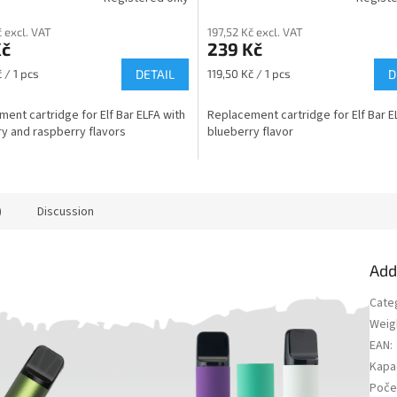
č excl. VAT
197,52 Kč excl. VAT
Kč
239 Kč
Measure
 / 1 pcs
DETAIL
119,50 Kč / 1 pcs
D
price:
ent cartridge for Elf Bar ELFA with
Replacement cartridge for Elf Bar E
y and raspberry flavors
blueberry flavor
)
Discussion
Add
Cate
Weig
EAN
:
Kapac
Poče