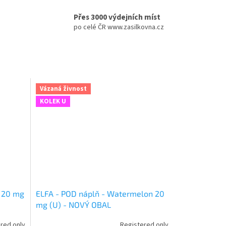
Přes 3000 výdejních míst
po celé ČR www.zasilkovna.cz
Vázaná živnost
KOLEK U
y 20 mg
ELFA - POD náplň - Watermelon 20
mg (U) - NOVÝ OBAL
red only
Registered only