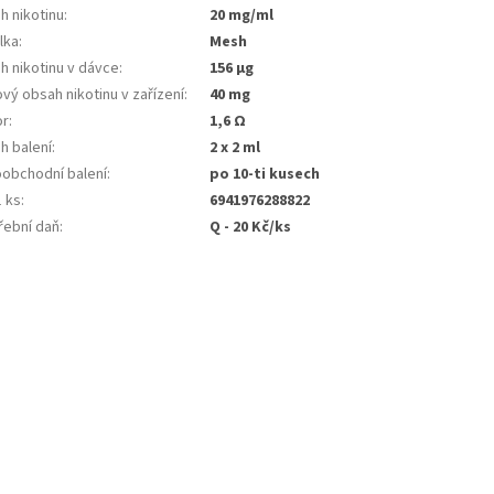
h nikotinu
:
20 mg/ml
lka
:
Mesh
h nikotinu v dávce
:
156 µg
vý obsah nikotinu v zařízení
:
40 mg
or
:
1,6 Ω
h balení
:
2 x 2 ml
oobchodní balení
:
po 10-ti kusech
1 ks
:
6941976288822
řební daň
:
Q - 20 Kč/ks