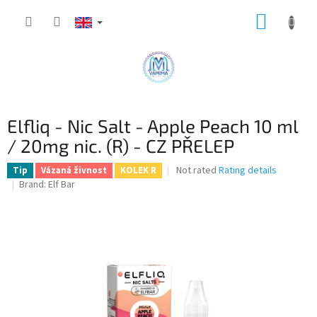
Skip
SHOPP
to
content
CART
Elfliq - Nic Salt - Apple Peach 10 ml
/ 20mg nic. (R) - CZ PŘELEP
The
Not rated
Rating details
Tip
Vázaná živnost
KOLEK R
average
Brand:
Elf Bar
product
rating
is
0,0
out
of
5
stars.