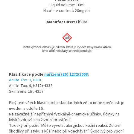
Liquid volume: 10ml
Nicotine content: 20mg/ml
Manufacturer:
Elf Bar
Klasifikace podle
nařízení (ES) 1272/2008
:
Acute Tox. 3, H301
Acute Tox. 4, H312+H332
Skin Sens. 1B, H317
Plný text všech klasifikací a standardních vět o nebezpečnosti je
uveden v oddíle 16.
Nejzávažnější nepříznivé fyzikálně-chemické účinky, účinky na
lidské zdraví a na životní prostředí:
Toxický při požití. Může vyvolat alergickou kožní reakci. Zdraví
škodlivý při styku s kůží nebo při vdechávání. Škodlivý pro vodní