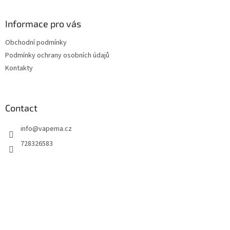
o
o
t
Informace pro vás
e
Obchodní podmínky
r
Podmínky ochrany osobních údajů
Kontakty
Contact
info
@
vapema.cz
728326583