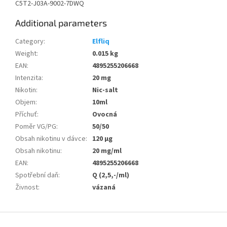
C5T2-J03A-9002-7DWQ
Additional parameters
Category
:
Elfliq
Weight
:
0.015 kg
EAN
:
4895255206668
Intenzita
:
20 mg
Nikotin
:
Nic-salt
Objem
:
10ml
Příchuť
:
Ovocná
Poměr VG/PG
:
50/50
Obsah nikotinu v dávce
:
120 µg
Obsah nikotinu
:
20 mg/ml
EAN
:
4895255206668
Spotřební daň
:
Q (2,5,-/ml)
Živnost
:
vázaná
F