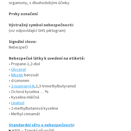
organismy, s dlouhodobými účinky.
Prvky označení
Výstražný symbol nebezpečnosti:
(viz odpovídající GHS piktogram)
Signální slovo:
Nebezpečí
Nebezpečné látky k uvedení na etiketě:
• Propane-1,2-diol
•
Glycerol
•
Nikotin
benzoát
• d-Limonen
•
2-isopropyl-N
,2,3-trimethylbutyramid
• Octová kyselina … %
• Kyselina mléčná
•
Linalool
• 2-methylbutanová kyselina
• Methyl-cinnamát
Standardní věty o nebezpečnosti
:
► H301 – Toxický při požití.