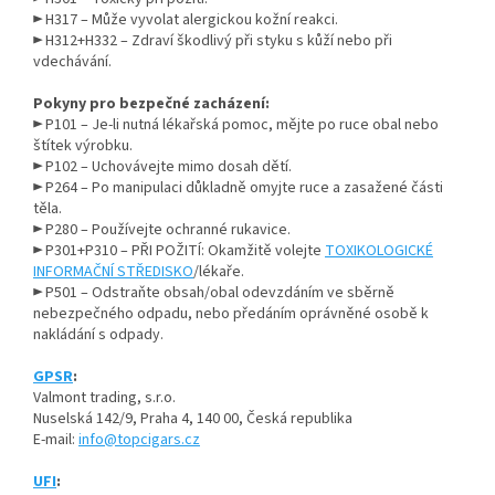
► H317 – Může vyvolat alergickou kožní reakci.
► H312+H332 – Zdraví škodlivý při styku s kůží nebo při
vdechávání.
Pokyny pro bezpečné zacházení:
► P101 – Je-li nutná lékařská pomoc, mějte po ruce obal nebo
štítek výrobku.
► P102 – Uchovávejte mimo dosah dětí.
► P264 – Po manipulaci důkladně omyjte ruce a zasažené části
těla.
► P280 – Používejte ochranné rukavice.
► P301+P310 – PŘI POŽITÍ: Okamžitě volejte
TOXIKOLOGICKÉ
INFORMAČNÍ STŘEDISKO
/lékaře.
► P501 – Odstraňte obsah/obal odevzdáním ve sběrně
nebezpečného odpadu, nebo předáním oprávněné osobě k
nakládání s odpady.
GPSR
:
Valmont trading, s.r.o.
Nuselská 142/9, Praha 4, 140 00, Česká republika
E-mail:
info@topcigars.cz
UFI
: