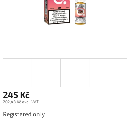
245 Kč
202,48 Kč excl. VAT
Measure
Registered only
price: