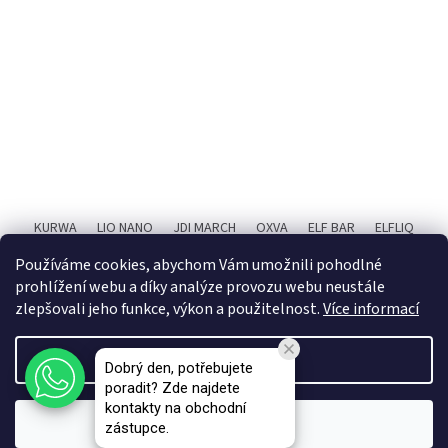
KURWA
LIO NANO
JDI MARCH
OXVA
ELF BAR
ELFLIQ
SYX BAR
RITCHY
POPIČ!
X4 BAR JUICE
Používáme cookies, abychom Vám umožnili pohodlné
prohlížení webu a díky analýze provozu webu neustále
zlepšovali jeho funkce, výkon a použitelnost.
Více informací
Created by Shoptet Premium
Settings
Dobrý den, potřebujete
poradit? Zde najdete
Copyright 2026
VAPEMA - B2B e-shop
. All rights reserved.
kontakty na obchodní
Accept
zástupce.