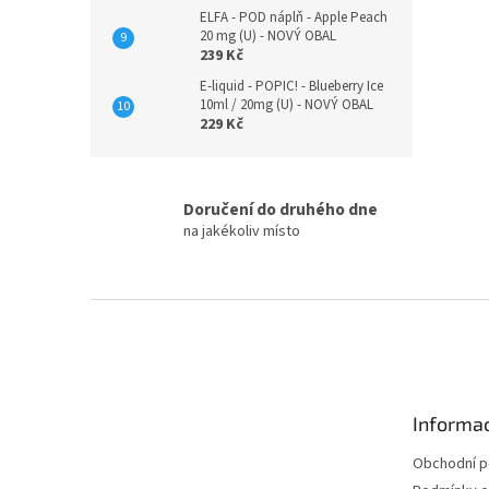
ELFA - POD náplň - Apple Peach
20 mg (U) - NOVÝ OBAL
239 Kč
E-liquid - POPIC! - Blueberry Ice
10ml / 20mg (U) - NOVÝ OBAL
229 Kč
Doručení do druhého dne
na jakékoliv místo
F
o
o
t
e
Informac
r
Obchodní 