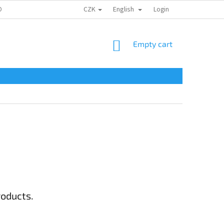
CZK
English
ONTAKTY
Login
SHOPPING
Empty cart
CART
roducts.