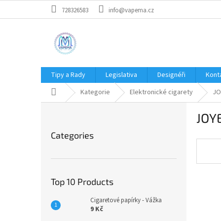
Skip
728326583
info@vapema.cz
to
content
Tipy a Rady
Legislativa
Designéři
Kont
Home
Kategorie
Elektronické cigarety
JO
S
JOY
i
Skip
d
Categories
categories
e
b
a
r
Top 10 Products
Cigaretové papírky - Vážka
9 Kč