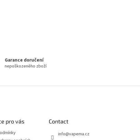
Garance doručení
nepoškozeného zboží
e pro vás
Contact
podmínky
info
@
vapema.cz