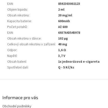
EAN
:
8592303002123
Objem liquidu
:
2 ml
Obsah nikotinu
:
20 mg/ml
Kapacita baterie
:
600mAh
Počet potahů
:
Až 600
EAN
:
6937643545978
Obsah nikotinu v dávce
:
102 µg
Celkový obsah nikotinu v zařízení
:
40 mg
Odpor
:
1,6 Ω
Napětí
:
3,7 V
Obsah balení
:
1x jednorázová e-cigareta
Spotřební daň
:
Q - 5 Kč/ks
F
o
o
t
Informace pro vás
e
Obchodní podmínky
r