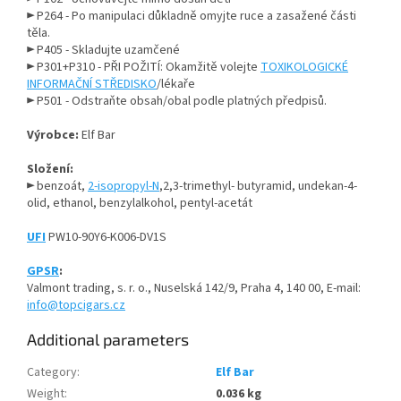
►
P264 - Po manipulaci důkladně omyjte ruce a zasažené části
těla.
►
P405 - Skladujte uzamčené
►
P301+P310 - PŘI POŽITÍ: Okamžitě volejte
TOXIKOLOGICKÉ
INFORMAČNÍ STŘEDISKO
/lékaře
►
P501 - Odstraňte obsah/obal podle platných předpisů.
Výrobce:
Elf Bar
Složení:
►
benzoát,
2-isopropyl-N
,2,3-trimethyl- butyramid, undekan-4-
olid, ethanol, benzylalkohol, pentyl-acetát
UFI
PW10-90Y6-K006-DV1S
GPSR
:
Valmont trading, s. r. o., Nuselská 142/9, Praha 4, 140 00, E-mail:
info
@topcigars.cz
Additional parameters
Category
:
Elf Bar
Weight
:
0.036 kg