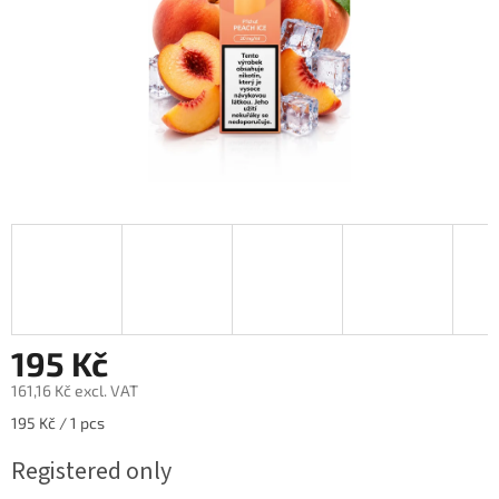
195 Kč
161,16 Kč excl. VAT
Measure
195 Kč / 1 pcs
price:
Registered only