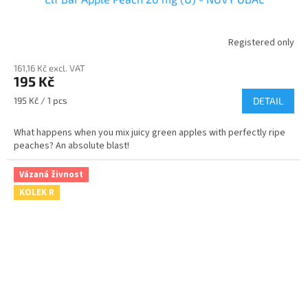
Registered only
161,16 Kč excl. VAT
195 Kč
Measure
195 Kč / 1 pcs
DETAIL
price:
What happens when you mix juicy green apples with perfectly ripe
peaches? An absolute blast!
Vázaná živnost
KOLEK R