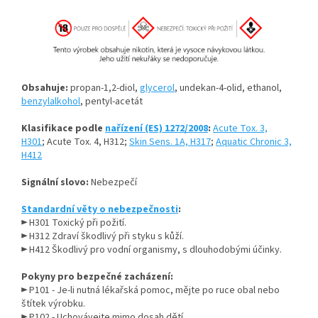
Obsahuje:
propan-1,2-diol,
glycerol
, undekan-4-olid, ethanol,
benzylalkohol
, pentyl-acetát
Klasifikace podle
nařízení (ES) 1272/2008
:
Acute Tox. 3,
H301
;
Acute Tox. 4, H312;
Skin Sens. 1A, H317
;
Aquatic Chronic 3,
H412
Signální slovo:
Nebezpečí
Standardní věty o nebezpečnosti
:
► H301 Toxický při požití.
► H312 Zdraví škodlivý při styku s kůží.
► H412 Škodlivý pro vodní organismy, s dlouhodobými účinky.
Pokyny pro bezpečné zacházení:
►
P101 - Je-li nutná lékařská pomoc, mějte po ruce obal nebo
štítek výrobku.
►
P102 - Uchovávejte mimo dosah dětí