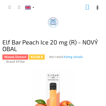
Skip
SHOPP
to
content
CART
Elf Bar Peach Ice 20 mg (R) - NOVÝ
OBAL
The
Not rated
Rating details
Vázaná živnost
KOLEK R
average
Brand:
Elf Bar
product
rating
is
0,0
out
of
5
stars.