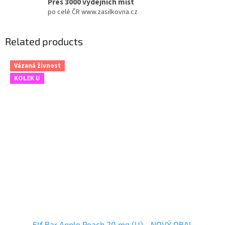
Přes 3000 výdejních míst
po celé ČR www.zasilkovna.cz
Related products
Vázaná živnost
KOLEK U
Elf Bar Apple Peach 20 mg (U) - NOVÝ OBAL