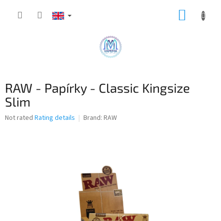
Skip
SHOPP
to
content
CART
RAW - Papírky - Classic Kingsize
Slim
The
Not rated
Rating details
Brand:
RAW
average
product
rating
is
0,0
out
of
5
stars.