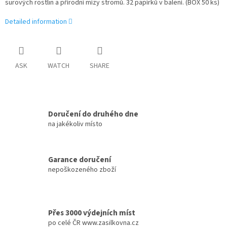
surových rostlin a přírodní mízy stromů. 32 papírků v balení. (BOX 50 ks)
Detailed information
ASK
WATCH
SHARE
Doručení do druhého dne
na jakékoliv místo
Garance doručení
nepoškozeného zboží
Přes 3000 výdejních míst
po celé ČR www.zasilkovna.cz