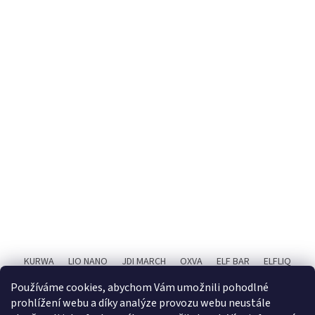
KURWA
LIO NANO
JDI MARCH
OXVA
ELF BAR
ELFLIQ
SYX BAR
RITCHY
POPIČ!
X4 BAR JUICE
Používáme cookies, abychom Vám umožnili pohodlné
prohlížení webu a díky analýze provozu webu neustále