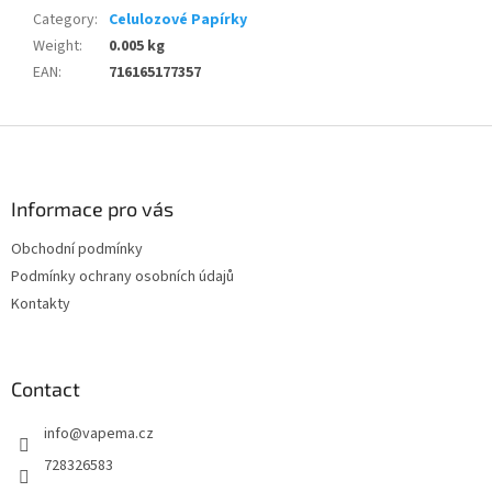
Category
:
Celulozové Papírky
Weight
:
0.005 kg
EAN
:
716165177357
F
o
o
t
Informace pro vás
e
Obchodní podmínky
r
Podmínky ochrany osobních údajů
Kontakty
Contact
info
@
vapema.cz
728326583