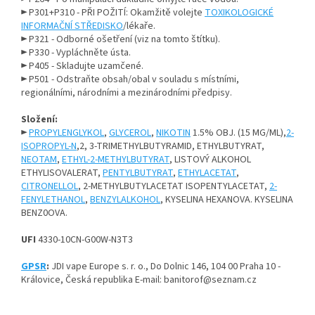
► P301+P310 - PŘI POŽITÍ: Okamžitě volejte
TOXIKOLOGICKÉ
INFORMAČNÍ STŘEDISKO
/lékaře.
► P321 - Odborné ošetření (viz na tomto štítku).
► P330 - Vypláchněte ústa.
► P405 - Skladujte uzamčené.
► P501 - Odstraňte obsah/obal v souladu s místními,
regionálními, národními a mezinárodními předpisy.
Složení:
►
PROPYLENGLYKOL
,
GLYCEROL
,
NIKOTIN
1.5% OBJ. (15 MG/ML),
2-
ISOPROPYL-N
,2, 3-TRIMETHYLBUTYRAMID, ETHYLBUTYRAT,
NEOTAM
,
ETHYL-2-METHYLBUTYRAT
, LISTOVÝ ALKOHOL
ETHYLISOVALERAT,
PENTYLBUTYRAT
,
ETHYLACETAT
,
CITRONELLOL
, 2-METHYLBUTYLACETAT ISOPENTYLACETAT,
2-
FENYLETHANOL
,
BENZYLALKOHOL
, KYSELINA HEXANOVA. KYSELINA
BENZ0OVA.
UFI
4330-10CN-G00W-N3T3
GPSR
:
JDI vape Europe s. r. o.,
Do Dolnic 146, 104 00 Praha 10 -
Královice, Česká republika
E-mail:
banitorof@seznam.cz