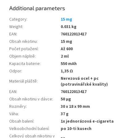
Additional parameters
Category
:
15 mg
Weight
:
0.031 kg
EAN
:
760122013417
Obsah nikotinu
:
15 mg
Počet potažení
:
Až 600
Objem náplně
:
2 ml
Kapacita baterie
:
550 mAh
Odpor
:
1,35 Ω
Nerezová ocel + pc
Materiál pláště
:
(potravinářské kvality)
EAN
:
760122013417
Obsah nikotinu v dávce
:
50 µg
Rozměry
:
30 x 18 x 99 mm
Váha
:
37 g
Obsah balení
:
1x jednorázová e-cigareta
Velkoobchodní balení
:
po 10-ti kusech
Celkový obsah nikotinu v