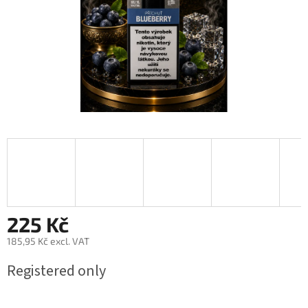
225 Kč
185,95 Kč excl. VAT
Measure
Registered only
price: