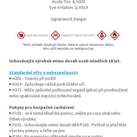
Acute Tox. 4; H302
Eye Irritation. 2; H319
Signal word: Danger
Uchovávejte výrobek mimo dosah osob mladších 18 let.
Standardní věty o nebezpečnosti
:
►
H301 - Toxický při požití
► H319 - Způsobuje vážné podráždění očí.
► H373 - Může způsobit poškození orgánů (plíce) při prodloužené
nebo opakované expozici (vdechování).
Pokyny pro bezpečné zacházení:
► P101 - Je-li nutná lékařská pomoc, mějte po ruce obal nebo
štítek výrobku.
► P102 - Uchovávejte mimo dosah dětí.P103 - Pečlivě si přečtěte
všechny pokyny a řiďte se jimi.
► P264 - Po manipulaci důkladně omyjte ruce vodou.