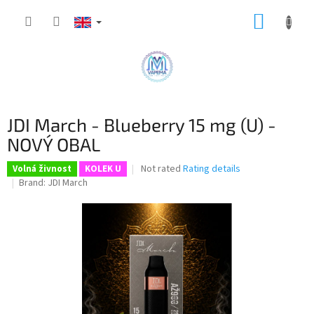
Skip
SHOPP
to
content
CART
JDI March - Blueberry 15 mg (U) -
NOVÝ OBAL
The
Not rated
Rating details
Volná živnost
KOLEK U
average
Brand:
JDI March
product
rating
is
0,0
out
of
5
stars.