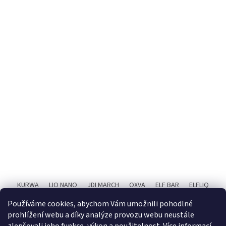
KURWA
LIO NANO
JDI MARCH
OXVA
ELF BAR
ELFLIQ
SYX BAR
RITCHY
POPIČ!
X4 BAR JUICE
Používáme cookies, abychom Vám umožnili pohodlné
prohlížení webu a díky analýze provozu webu neustále