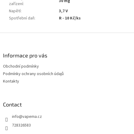
30 mg
zařízení
:
Napětí
:
3,7 V
Spotřební daň
:
R - 10 Kč/ks
F
o
o
t
Informace pro vás
e
Obchodní podmínky
r
Podmínky ochrany osobních údajů
Kontakty
Contact
info
@
vapema.cz
728326583