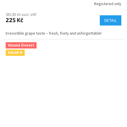
Registered only
185,95 Kč excl. VAT
225 Kč
DETAIL
Irresistible grape taste – fresh, fruity and unforgettable!
Vázaná živnost
KOLEK R