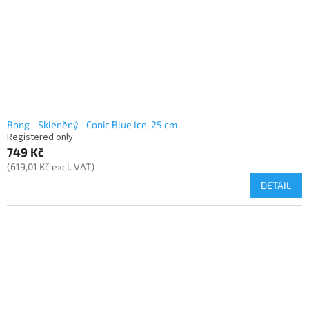
r
o
d
u
c
t
s
Bong - Skleněný - Conic Blue Ice, 25 cm
Registered only
749 Kč
(619,01 Kč excl. VAT)
DETAIL