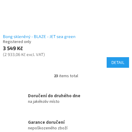
Bong skleněný - BLAZE - JET sea green
Registered only
3 549 Kč
(2 933,06 Kč excl. VAT)
DETAIL
23
items total
L
i
s
t
Doručení do druhého dne
i
na jakékoliv místo
n
g
c
Garance doručení
o
nepoškozeného zboží
n