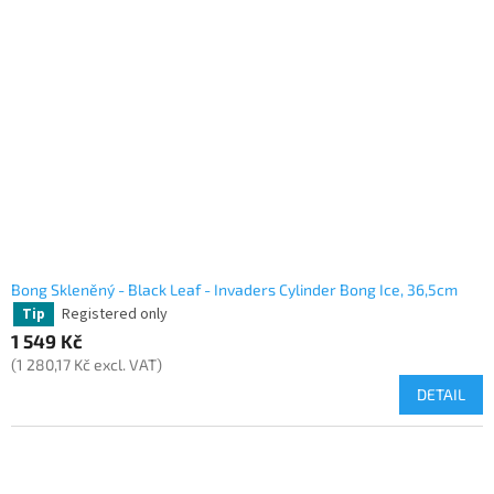
Bong Skleněný - Black Leaf - Invaders Cylinder Bong Ice, 36,5cm
Registered only
Tip
1 549 Kč
(1 280,17 Kč excl. VAT)
DETAIL