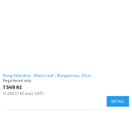
Bong Skleněný - Black Leaf - Bongasmus, 35cm
Registered only
1 549 Kč
(1 280,17 Kč excl. VAT)
DETAIL