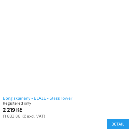
Bong skleněný - BLAZE - Glass Tower
Registered only
2 219 Kč
(1 833,88 Kč excl. VAT)
DETAIL