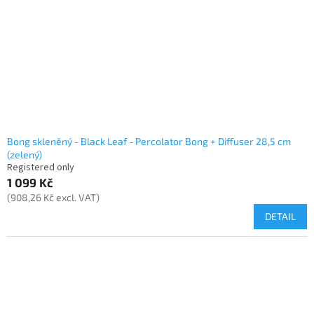
Bong skleněný - Black Leaf - Percolator Bong + Diffuser 28,5 cm
(zelený)
Registered only
1 099 Kč
(908,26 Kč excl. VAT)
DETAIL