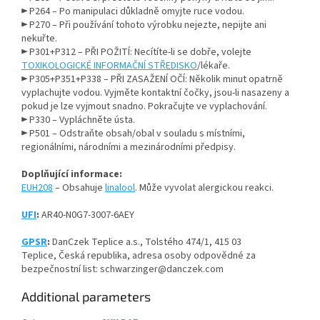
► P264 – Po manipulaci důkladně omyjte ruce vodou.
► P270 – Při používání tohoto výrobku nejezte, nepijte ani
nekuřte.
► P301+P312 – PŘI POŽITÍ: Necítíte-li se dobře, volejte
TOXIKOLOGICKÉ INFORMAČNÍ STŘEDISKO
/lékaře.
► P305+P351+P338 – PŘI ZASAŽENÍ OČÍ: Několik minut opatrně
vyplachujte vodou. Vyjměte kontaktní čočky, jsou-li nasazeny a
pokud je lze vyjmout snadno. Pokračujte ve vyplachování.
► P330 – Vypláchněte ústa.
► P501 – Odstraňte obsah/obal v souladu s místními,
regionálními, národními a mezinárodními předpisy.
Doplňující informace:
EUH208
– Obsahuje
linalool
. Může vyvolat alergickou reakci.
UFI
:
AR40-N0G7-3007-6AEY
GPSR
:
DanCzek Teplice a.s.,
Tolstého 474/1,
415 03
Teplice,
Česká republika,
adresa osoby odpovědné za
bezpečnostní list: schwarzinger@danczek.com
Additional parameters