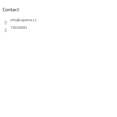
Contact
info
@
vapema.cz
728326583