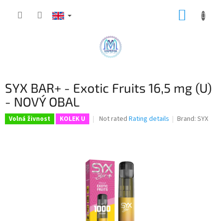
Skip
SHOPP
to
content
CART
SYX BAR+ - Exotic Fruits 16,5 mg (U)
- NOVÝ OBAL
The
Not rated
Rating details
Brand:
SYX
Volná živnost
KOLEK U
average
product
rating
is
0,0
out
of
5
stars.