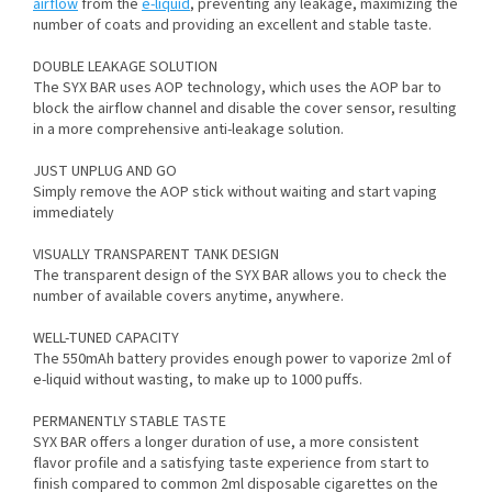
airflow
from the
e-liquid
, preventing any leakage, maximizing the
number of coats and providing an excellent and stable taste.
DOUBLE LEAKAGE SOLUTION
The SYX BAR uses AOP technology, which uses the AOP bar to
block the airflow channel and disable the cover sensor, resulting
in a more comprehensive anti-leakage solution.
JUST UNPLUG AND GO
Simply remove the AOP stick without waiting and start vaping
immediately
VISUALLY TRANSPARENT TANK DESIGN
The transparent design of the SYX BAR allows you to check the
number of available covers anytime, anywhere.
WELL-TUNED CAPACITY
The 550mAh battery provides enough power to vaporize 2ml of
e-liquid without wasting, to make up to 1000 puffs.
PERMANENTLY STABLE TASTE
SYX BAR offers a longer duration of use, a more consistent
flavor profile and a satisfying taste experience from start to
finish compared to common 2ml disposable cigarettes on the