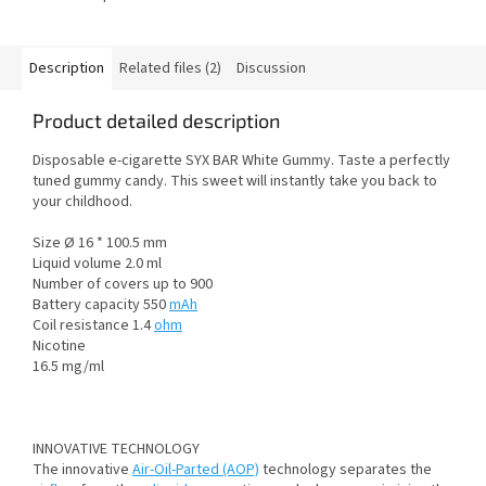
Description
Related files (2)
Discussion
Product detailed description
Disposable e-cigarette SYX BAR White Gummy. Taste a perfectly
tuned gummy candy. This sweet will instantly take you back to
your childhood.
Size Ø 16 * 100.5 mm
Liquid volume 2.0 ml
Number of covers up to 900
Battery capacity 550
mAh
Coil resistance 1.4
ohm
Nicotine
16.5 mg/ml
INNOVATIVE TECHNOLOGY
The innovative
Air-Oil-Parted (AOP)
technology separates the