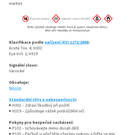
market.
Klasifikace podle
nařízení (ES) 1272/2008
:
Acute Tox. 4; H302
Eye Irrit. 2; H319
Signální slovo:
Varování
Obsahuje:
Nikotin
Standardní věty o nebezpečnosti
:
► H302 – Zdraví škodlivý při požití.
► H319 – Způsobuje vážné podráždění očí.
Pokyny pro bezpečné zacházení:
► P102 – Uchovávejte mimo dosah dětí.
► P103 – Pečlivě si přečtěte všechny pokyny a řiďte se jimi.