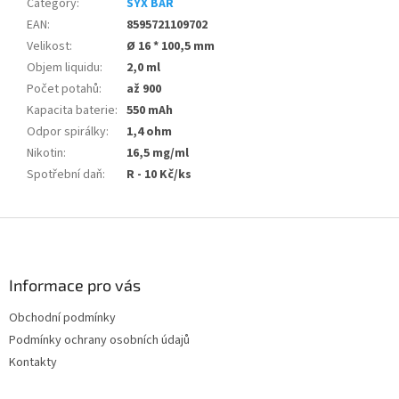
Category
:
SYX BAR
EAN
:
8595721109702
Velikost
:
Ø 16 * 100,5 mm
Objem liquidu
:
2,0 ml
Počet potahů
:
až 900
Kapacita baterie
:
550 mAh
Odpor spirálky
:
1,4 ohm
Nikotin
:
16,5 mg/ml
Spotřební daň
:
R - 10 Kč/ks
F
o
o
t
Informace pro vás
e
Obchodní podmínky
r
Podmínky ochrany osobních údajů
Kontakty