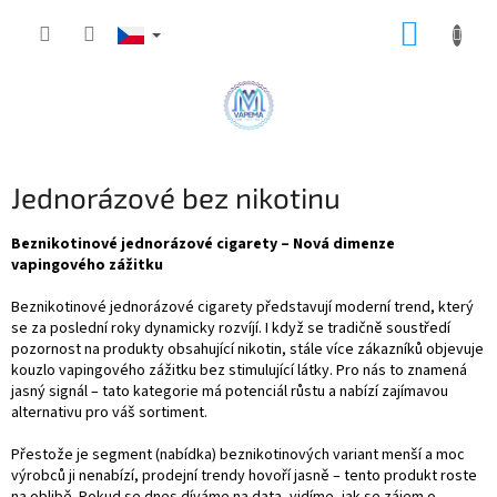
Přejít
NÁKUP
na
obsah
KOŠÍK
Jednorázové bez nikotinu
Beznikotinové jednorázové cigarety – Nová dimenze
vapingového zážitku
Beznikotinové jednorázové cigarety představují moderní trend, který
se za poslední roky dynamicky rozvíjí. I když se tradičně soustředí
pozornost na produkty obsahující nikotin, stále více zákazníků objevuje
kouzlo vapingového zážitku bez stimulující látky. Pro nás to znamená
jasný signál – tato kategorie má potenciál růstu a nabízí zajímavou
alternativu pro váš sortiment.
Přestože je segment (nabídka) beznikotinových variant menší a moc
výrobců ji nenabízí, prodejní trendy hovoří jasně – tento produkt roste