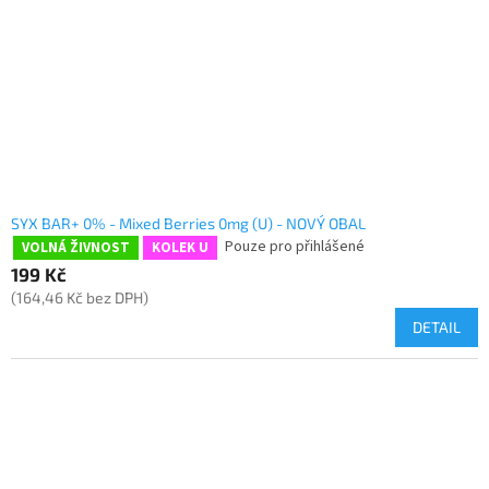
r
ů
o
d
u
k
t
ů
SYX BAR+ 0% - Mixed Berries 0mg (U) - NOVÝ OBAL
Pouze pro přihlášené
VOLNÁ ŽIVNOST
KOLEK U
199 Kč
(164,46 Kč bez DPH)
DETAIL