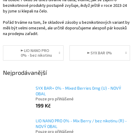
na oblibě.
Pokud se dnes díváme na data, vidíme, jak se zájem o
beznikotinové produkty postupně zvyšuje, ikdyž ještě v roce 2023-24
by jsme si klepali na čelo.
Pořád trváme na tom, že skladové zásoby u beznikotinových variant by
měli být velmi omezené, ale určitě doporučujeme alespoň pár kousků
na prodejnu zařadit.
► LIO NANO PRO
► SYX BAR 0%
0% - bez nikotinu
Nejprodávanější
SYX BAR+ 0% - Mixed Berries 0mg (U) - NOVÝ
OBAL
Pouze pro přihlášené
199 Kč
LIO NANO PRO 0% - Mix Berry / bez nikotinu (R) -
NOVÝ OBAL
Pouze pro přihlášené