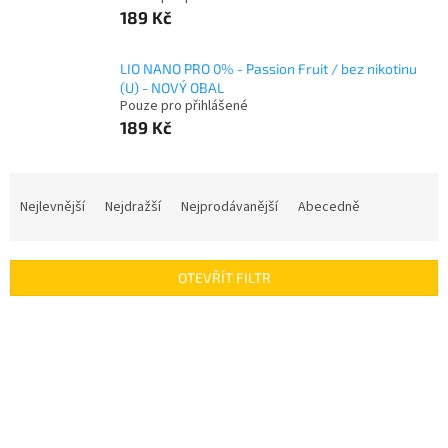
189 Kč
LIO NANO PRO 0% - Passion Fruit / bez nikotinu
(U) - NOVÝ OBAL
Pouze pro přihlášené
189 Kč
Ř
a
Nejlevnější
Nejdražší
Nejprodávanější
Abecedně
z
e
n
OTEVŘÍT FILTR
í
p
V
r
ý
o
p
d
i
u
s
k
p
t