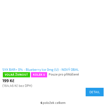
SYX BAR+ 0% - Blueberry Ice 0mg (U) - NOVÝ OBAL
Pouze pro přihlášené
VOLNÁ ŽIVNOST
KOLEK U
199 Kč
(164,46 Kč bez DPH)
DETAIL
6
položek celkem
O