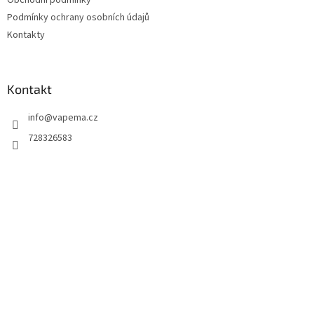
í
Podmínky ochrany osobních údajů
Kontakty
Kontakt
info
@
vapema.cz
728326583