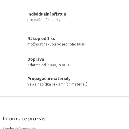
v
l
Individuální přístup
á
pro naše zákazníky
d
a
c
í
Nákup od 1 ks
p
možnost nákupu od jednoho kusu
r
v
k
Doprava
y
Zdarma od 7 000,- s DPH -
v
ý
Propagační materiály
p
velká nabídka reklamních materiálů
i
s
u
Z
á
p
a
Informace pro vás
t
Obchodní podmínky