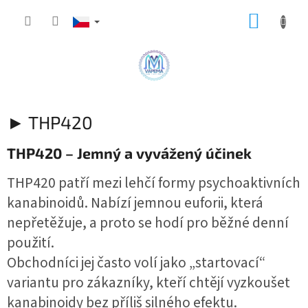
Přejít
NÁKUP
na
obsah
KOŠÍK
► THP420
THP420 – Jemný a vyvážený účinek
THP420 patří mezi lehčí formy psychoaktivních
kanabinoidů. Nabízí jemnou euforii, která
nepřetěžuje, a proto se hodí pro běžné denní
použití.
Obchodníci jej často volí jako „startovací“
variantu pro zákazníky, kteří chtějí vyzkoušet
kanabinoidy bez příliš silného efektu.