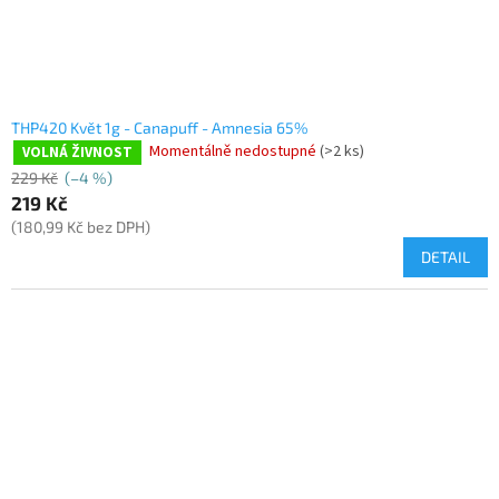
k
t
ů
THP420 Květ 1g - Canapuff - Amnesia 65%
Momentálně nedostupné
(>2 ks)
VOLNÁ ŽIVNOST
229 Kč
(–4 %)
219 Kč
(180,99 Kč bez DPH)
DETAIL