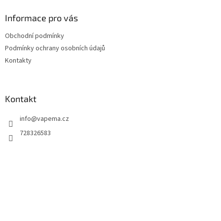
p
a
Informace pro vás
t
Obchodní podmínky
í
Podmínky ochrany osobních údajů
Kontakty
Kontakt
info
@
vapema.cz
728326583