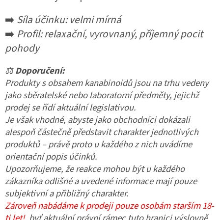
➡️
Síla účinku: velmi mírná
➡️
Profil: relaxační, vyrovnaný, příjemný pocit
pohody
⚖️
Doporučení:
Produkty s obsahem kanabinoidů jsou na trhu vedeny
jako sběratelské nebo laboratorní předměty, jejichž
prodej se řídí aktuální legislativou.
Je však vhodné, abyste jako obchodníci dokázali
alespoň částečně představit charakter jednotlivých
produktů – právě proto u každého z nich uvádíme
orientační popis účinků.
Upozorňujeme, že reakce mohou být u každého
zákazníka odlišné a uvedené informace mají pouze
subjektivní a přibližný charakter.
Zároveň nabádáme k prodeji pouze osobám starším 18-
ti let!
, byť aktuální právní rámec tuto hranici výslovně