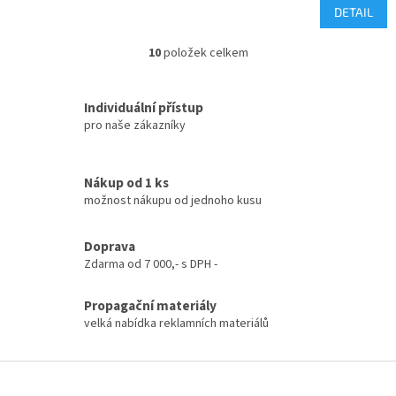
DETAIL
10
položek celkem
O
v
l
Individuální přístup
á
pro naše zákazníky
d
a
c
í
Nákup od 1 ks
p
možnost nákupu od jednoho kusu
r
v
k
Doprava
y
Zdarma od 7 000,- s DPH -
v
ý
Propagační materiály
p
velká nabídka reklamních materiálů
i
s
u
Z
á