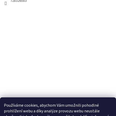
728326583
Používáme cookies, abychom Vám umožnili pohodlné
prohlížení webu a díky analýze provozu webu neustále