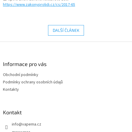
https://www.zakonyprolidi.cz/cs/2017-65
DALŠÍ ČLÁNEK
Z
á
p
a
Informace pro vás
t
Obchodní podmínky
í
Podmínky ochrany osobních údajů
Kontakty
Kontakt
info
@
vapema.cz