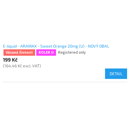
E-liquid - ARAMAX - Sweet Orange 20mg (U) - NOVÝ OBAL
Registered only
Vázaná živnost
KOLEK U
199 Kč
(164,46 Kč excl. VAT)
DETAIL