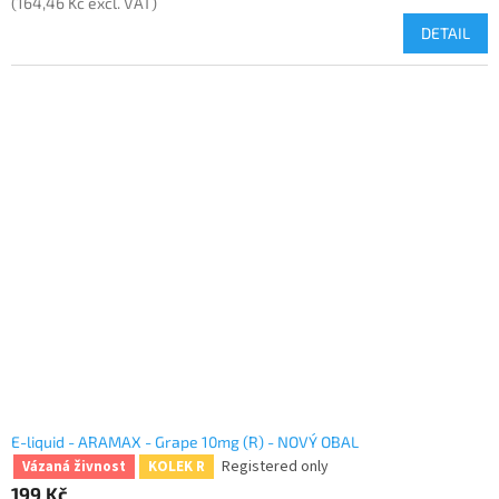
(164,46 Kč excl. VAT)
DETAIL
E-liquid - ARAMAX - Grape 10mg (R) - NOVÝ OBAL
Registered only
Vázaná živnost
KOLEK R
199 Kč