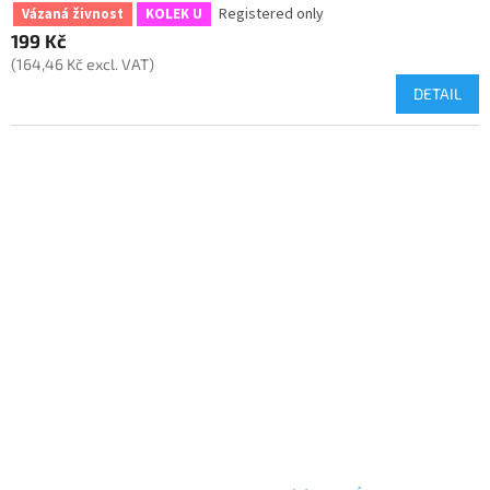
Registered only
Vázaná živnost
KOLEK U
199 Kč
(164,46 Kč excl. VAT)
DETAIL