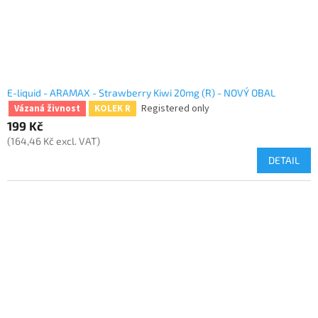
E-liquid - ARAMAX - Strawberry Kiwi 20mg (R) - NOVÝ OBAL
Registered only
Vázaná živnost
KOLEK R
199 Kč
(164,46 Kč excl. VAT)
DETAIL