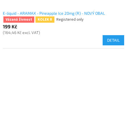
E-liquid - ARAMAX - Pineapple Ice 20mg (R) - NOVÝ OBAL
Registered only
Vázaná živnost
KOLEK R
199 Kč
(164,46 Kč excl. VAT)
DETAIL