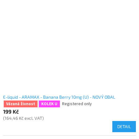
E-liquid - ARAMAX - Banana Berry 10mg (U) - NOVÝ OBAL
Registered only
Vázaná živnost
KOLEK U
199 Kč
(164,46 Kč excl. VAT)
DETAIL