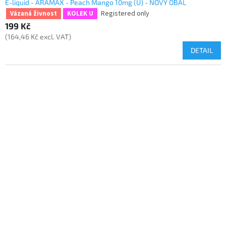
E-liquid - ARAMAX - Peach Mango 10mg (U) - NOVÝ OBAL
Registered only
Vázaná živnost
KOLEK U
199 Kč
(164,46 Kč excl. VAT)
DETAIL