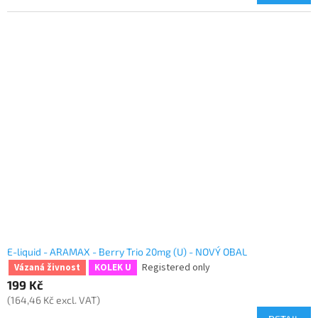
E-liquid - ARAMAX - Berry Trio 20mg (U) - NOVÝ OBAL
Registered only
Vázaná živnost
KOLEK U
199 Kč
(164,46 Kč excl. VAT)