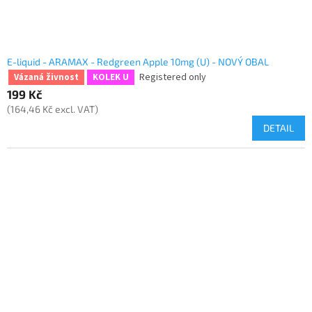
E-liquid - ARAMAX - Redgreen Apple 10mg (U) - NOVÝ OBAL
Registered only
Vázaná živnost
KOLEK U
199 Kč
(164,46 Kč excl. VAT)
DETAIL