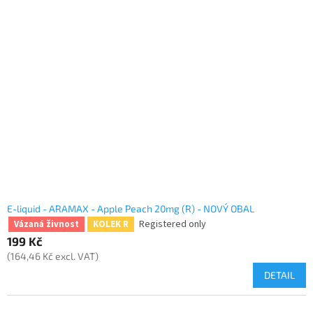
E-liquid - ARAMAX - Apple Peach 20mg (R) - NOVÝ OBAL
Registered only
Vázaná živnost
KOLEK R
199 Kč
(164,46 Kč excl. VAT)
DETAIL