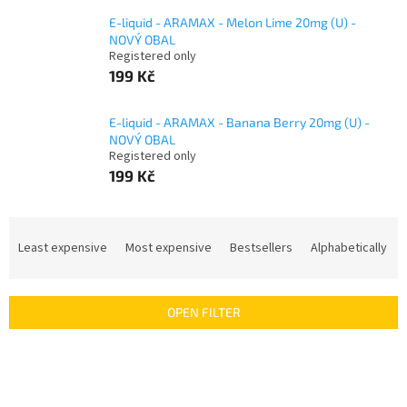
E-liquid - ARAMAX - Melon Lime 20mg (U) -
NOVÝ OBAL
Registered only
199 Kč
E-liquid - ARAMAX - Banana Berry 20mg (U) -
NOVÝ OBAL
Registered only
199 Kč
P
r
Least expensive
Most expensive
Bestsellers
Alphabetically
o
d
u
OPEN FILTER
c
t
L
s
i
o
s
r