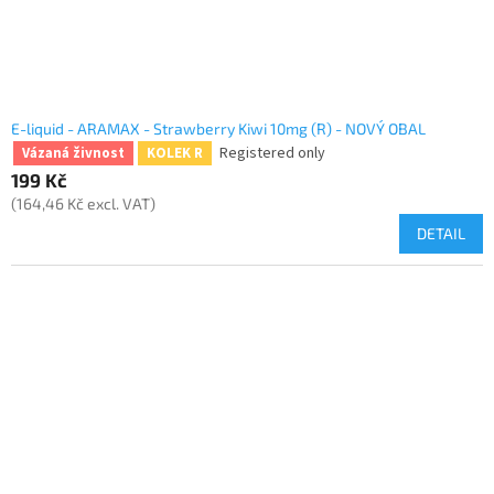
E-liquid - ARAMAX - Strawberry Kiwi 10mg (R) - NOVÝ OBAL
Registered only
Vázaná živnost
KOLEK R
199 Kč
(164,46 Kč excl. VAT)
DETAIL