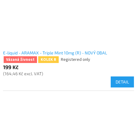
E-liquid - ARAMAX - Triple Mint 10mg (R) - NOVÝ OBAL
Registered only
Vázaná živnost
KOLEK R
199 Kč
(164,46 Kč excl. VAT)
DETAIL