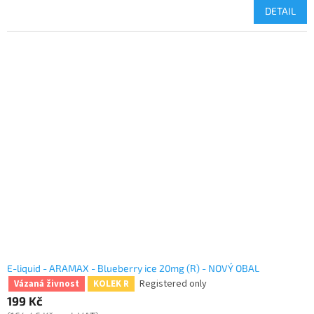
DETAIL
E-liquid - ARAMAX - Blueberry ice 20mg (R) - NOVÝ OBAL
Registered only
Vázaná živnost
KOLEK R
199 Kč