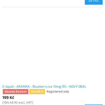
DETAIL
E-liquid - ARAMAX - Blueberry ice 10mg (R) - NOVÝ OBAL
Registered only
Vázaná živnost
KOLEK R
199 Kč
(164,46 Kč excl. VAT)