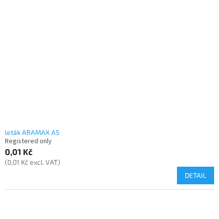
t
t
o
i
f
n
p
g
r
o
d
u
c
t
s
leták ARAMAX A5
Registered only
0,01 Kč
(0,01 Kč excl. VAT)
DETAIL