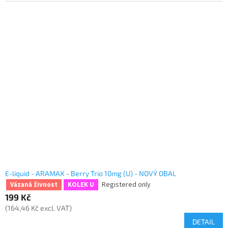
E-liquid - ARAMAX - Berry Trio 10mg (U) - NOVÝ OBAL
Registered only
Vázaná živnost
KOLEK U
199 Kč
(164,46 Kč excl. VAT)
DETAIL