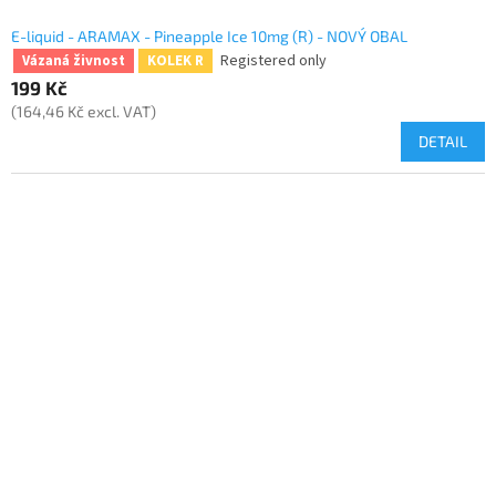
E-liquid - ARAMAX - Pineapple Ice 10mg (R) - NOVÝ OBAL
Registered only
Vázaná živnost
KOLEK R
199 Kč
(164,46 Kč excl. VAT)
DETAIL