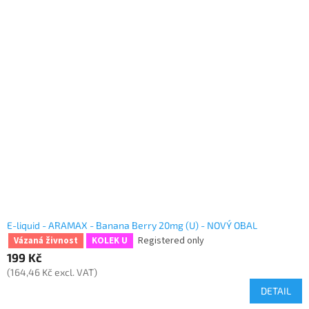
E-liquid - ARAMAX - Banana Berry 20mg (U) - NOVÝ OBAL
Registered only
Vázaná živnost
KOLEK U
199 Kč
(164,46 Kč excl. VAT)
DETAIL