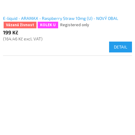
E-liquid - ARAMAX - Raspberry Straw 10mg (U) - NOVÝ OBAL
Registered only
Vázaná živnost
KOLEK U
199 Kč
(164,46 Kč excl. VAT)
DETAIL