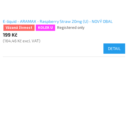
E-liquid - ARAMAX - Raspberry Straw 20mg (U) - NOVÝ OBAL
Registered only
Vázaná živnost
KOLEK U
199 Kč
(164,46 Kč excl. VAT)
DETAIL