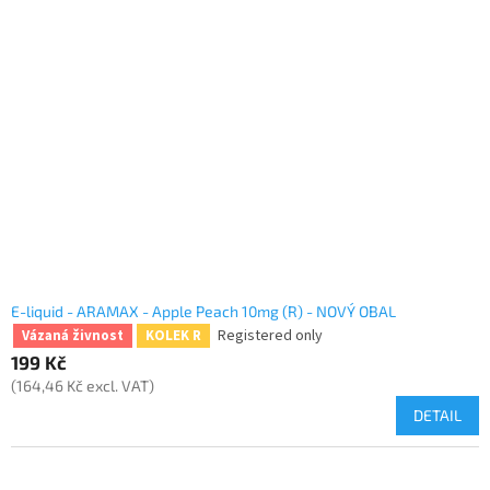
E-liquid - ARAMAX - Apple Peach 10mg (R) - NOVÝ OBAL
Registered only
Vázaná živnost
KOLEK R
199 Kč
(164,46 Kč excl. VAT)
DETAIL