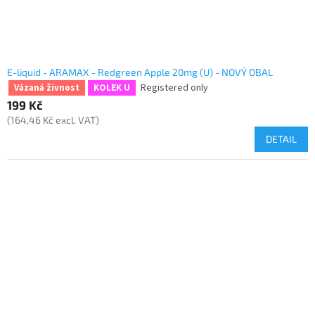
E-liquid - ARAMAX - Redgreen Apple 20mg (U) - NOVÝ OBAL
Registered only
Vázaná živnost
KOLEK U
199 Kč
(164,46 Kč excl. VAT)
DETAIL