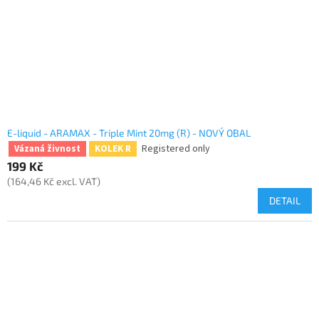
E-liquid - ARAMAX - Triple Mint 20mg (R) - NOVÝ OBAL
Registered only
Vázaná živnost
KOLEK R
199 Kč
(164,46 Kč excl. VAT)
DETAIL