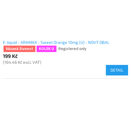
E-liquid - ARAMAX - Sweet Orange 10mg (U) - NOVÝ OBAL
Registered only
Vázaná živnost
KOLEK U
199 Kč
(164,46 Kč excl. VAT)
DETAIL