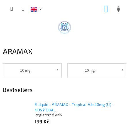
Skip
SHOPP
to
content
CART
ARAMAX
10 mg
20 mg
Bestsellers
E-liquid - ARAMAX - Tropical Mix 20mg (U) -
NOVÝ OBAL
Registered only
199 Kč