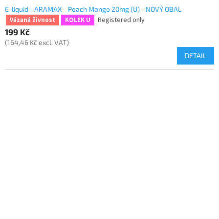
E-liquid - ARAMAX - Peach Mango 20mg (U) - NOVÝ OBAL
Registered only
Vázaná živnost
KOLEK U
199 Kč
(164,46 Kč excl. VAT)
DETAIL