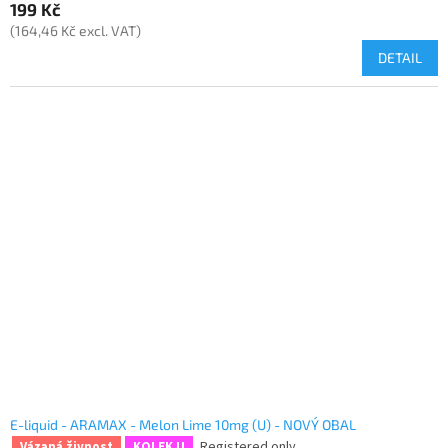
199 Kč
(164,46 Kč excl. VAT)
DETAIL
E-liquid - ARAMAX - Melon Lime 10mg (U) - NOVÝ OBAL
Registered only
Vázaná živnost
KOLEK U