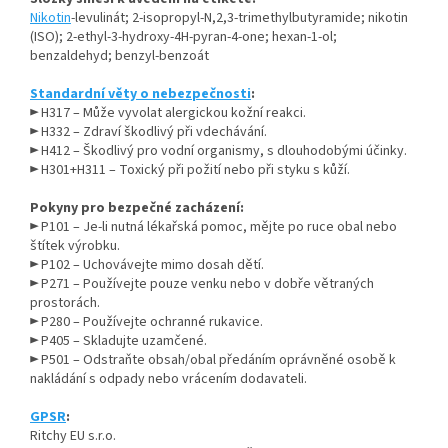
Nikotin
-levulinát; 2‑isopropyl‑N,2,3‑trimethylbutyramide; nikotin
(ISO); 2‑ethyl‑3‑hydroxy‑4H‑pyran‑4‑one; hexan‑1‑ol;
benzaldehyd; benzyl‑benzoát
Standardní věty o nebezpečnosti
:
► H317 – Může vyvolat alergickou kožní reakci.
► H332 – Zdraví škodlivý při vdechávání.
► H412 – Škodlivý pro vodní organismy, s dlouhodobými účinky.
► H301+H311 – Toxický při požití nebo při styku s kůží.
Pokyny pro bezpečné zacházení:
► P101 – Je-li nutná lékařská pomoc, mějte po ruce obal nebo
štítek výrobku.
► P102 – Uchovávejte mimo dosah dětí.
► P271 – Používejte pouze venku nebo v dobře větraných
prostorách.
► P280 – Používejte ochranné rukavice.
► P405 – Skladujte uzamčené.
► P501 – Odstraňte obsah/obal předáním oprávněné osobě k
nakládání s odpady nebo vrácením dodavateli.
GPSR
:
Ritchy EU s.r.o.