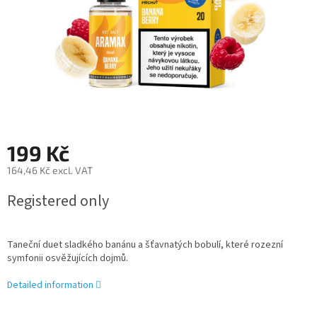
199 Kč
164,46 Kč excl. VAT
Measure
Registered only
price:
Taneční duet sladkého banánu a šťavnatých bobulí, které rozezní
symfonii osvěžujících dojmů.
Detailed information