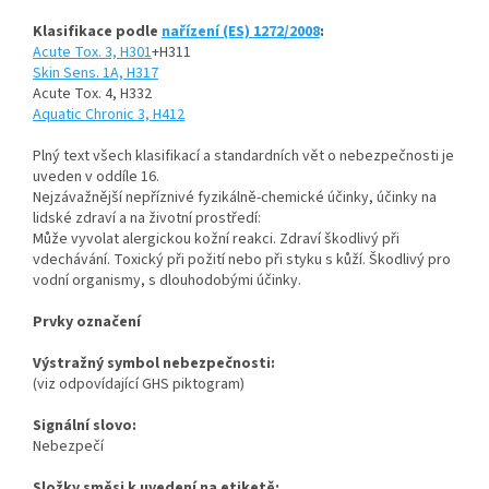
Klasifikace podle
nařízení (ES) 1272/2008
:
Acute Tox. 3, H301
+H311
Skin Sens. 1A, H317
Acute Tox. 4, H332
Aquatic Chronic 3, H412
Plný text všech klasifikací a standardních vět o nebezpečnosti je
uveden v oddíle 16.
Nejzávažnější nepříznivé fyzikálně-chemické účinky, účinky na
lidské zdraví a na životní prostředí:
Může vyvolat alergickou kožní reakci. Zdraví škodlivý při
vdechávání. Toxický při požití nebo při styku s kůží. Škodlivý pro
vodní organismy, s dlouhodobými účinky.
Prvky označení
Výstražný symbol nebezpečnosti:
(viz odpovídající GHS piktogram)
Signální slovo:
Nebezpečí
Složky směsi k uvedení na etiketě: