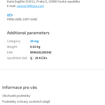
Karla Engliše 519/11, Praha 5, 15000 Česká republika
E-mail:
support@liqua.com
UFI
:
FM92-X05E-100T-GV6C
Additional parameters
Category
:
20 mg
Weight
:
0.02 kg
EAN
:
8596181203542
Spotřební daň
:
Q - 25 Kč/ks
F
o
o
t
Informace pro vás
e
Obchodní podmínky
r
Podmínky ochrany osobních údajů