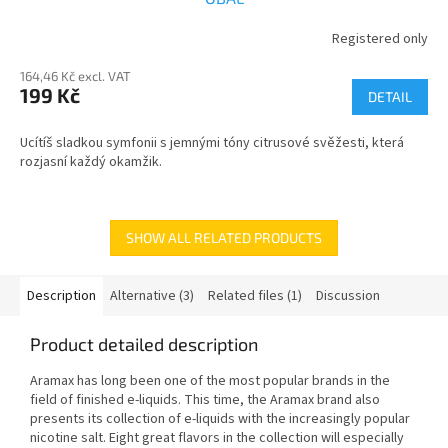
Registered only
164,46 Kč excl. VAT
199 Kč
DETAIL
Ucítíš sladkou symfonii s jemnými tóny citrusové svěžesti, která
rozjasní každý okamžik.
SHOW ALL RELATED PRODUCTS
Description
Alternative (3)
Related files (1)
Discussion
Product detailed description
Aramax has long been one of the most popular brands in the
field of finished e-liquids. This time, the Aramax brand also
presents its collection of e-liquids with the increasingly popular
nicotine salt. Eight great flavors in the collection will especially