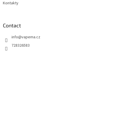
Kontakty
Contact
info
@
vapema.cz
728326583