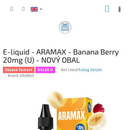
Skip
SHOPP
to
content
CART
E-liquid - ARAMAX - Banana Berry
20mg (U) - NOVÝ OBAL
The
Not rated
Rating details
Vázaná živnost
KOLEK U
average
Brand:
ARAMAX
product
rating
is
0,0
out
of
5
stars.