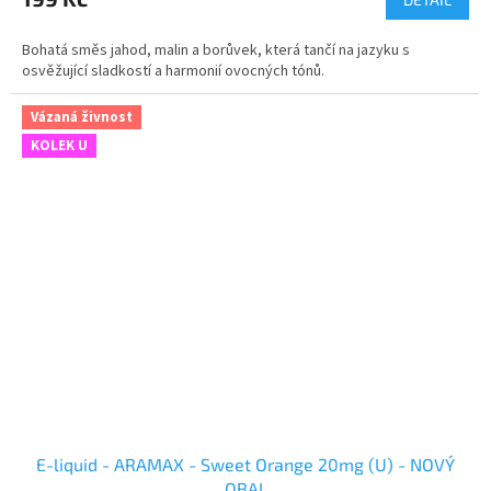
Bohatá směs jahod, malin a borůvek, která tančí na jazyku s
osvěžující sladkostí a harmonií ovocných tónů.
Vázaná živnost
KOLEK U
E-liquid - ARAMAX - Sweet Orange 20mg (U) - NOVÝ
OBAL