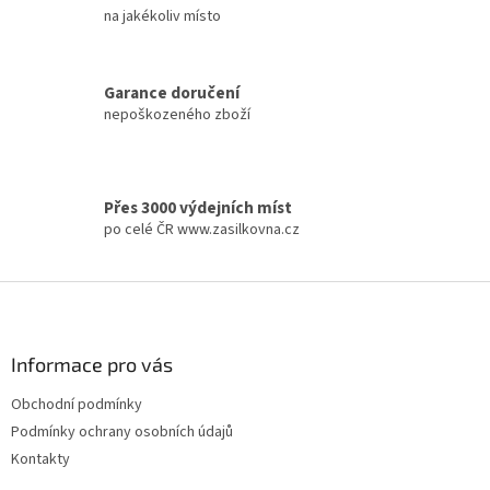
i
na jakékoliv místo
n
g
c
Garance doručení
o
nepoškozeného zboží
n
t
r
o
l
Přes 3000 výdejních míst
s
po celé ČR www.zasilkovna.cz
F
o
o
t
Informace pro vás
e
Obchodní podmínky
r
Podmínky ochrany osobních údajů
Kontakty