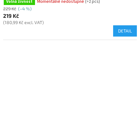
Momentálně nedostupné
(>2 pcs)
Volná živnost
229 Kč
(–4 %)
219 Kč
(180,99 Kč excl. VAT)
DETAIL