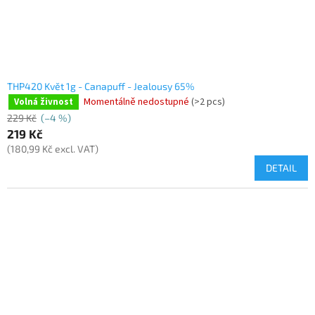
THP420 Květ 1g - Canapuff - Jealousy 65%
Momentálně nedostupné
(>2 pcs)
Volná živnost
229 Kč
(–4 %)
219 Kč
(180,99 Kč excl. VAT)
DETAIL