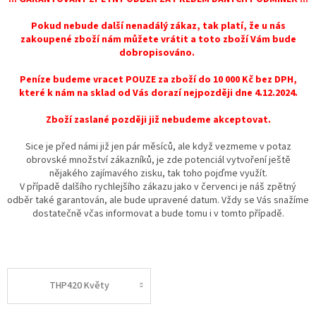
Pokud nebude další nenadálý zákaz, tak platí, že u nás
zakoupené zboží nám můžete vrátit a toto zboží Vám bude
dobropisováno.
Peníze budeme vracet POUZE za zboží do 10 000 Kč bez DPH,
které k nám na sklad od Vás dorazí nejpozději dne 4.12.2024.
Zboží zaslané později již nebudeme
akceptovat.
Sice je před námi již jen pár měsíců, ale když vezmeme v potaz
obrovské množství zákazníků, je zde potenciál vytvoření ještě
nějakého zajímavého zisku, tak toho pojďme využít.
V případě dalšího rychlejšího zákazu jako v červenci je náš zpětný
odběr také garantován, ale bude upravené datum. Vždy se Vás snažíme
dostatečně včas informovat a bude tomu i v tomto případě.
THP420 Květy