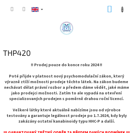
Skip
SHOPP
to
content
CART
THP420
!! Prodej pouze do konce roku 2024 !!
Poté přijde v platnost nový psychomodulační zákon, který
výrazně ztíží možnosti prodeje těchto látek. Na zákon budeme
nechávat dělat právní rozbor a předem dáme vědět, jaké máme
jako prodejci možnosti. Zatím to ale vypadá na otevření
specializovaných prodejen s poměrně drahou roční licencí.
Veškeré látky které aktuálně nabízíme jsou od výrobce
testovány a garantuje legálnost prodeje po 1.7.2024, kdy byly
zakázány ostatní kanabinoidy typu HHC-P a další.
!!! GARANTOVANÝ ZPĚTNÝ ODBĚR ZA PŘEDEM DANÝCH PODMÍNEK !!!