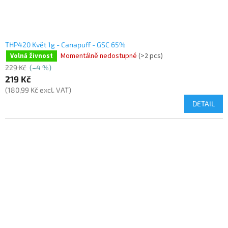
THP420 Květ 1g - Canapuff - GSC 65%
Momentálně nedostupné
(>2 pcs)
Volná živnost
229 Kč
(–4 %)
219 Kč
(180,99 Kč excl. VAT)
DETAIL