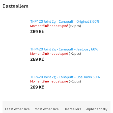
Bestsellers
THP420 Joint 2g - Canapuff - Original Z 60%
Momentálně nedostupné
(>2 pcs)
269 Kč
THP420 Joint 2g - Canapuff - Jealousy 60%
Momentálně nedostupné
(>2 pcs)
269 Kč
THP420 Joint 2g - Canapuff - Dosi Kush 60%
Momentálně nedostupné
(>2 pcs)
269 Kč
P
r
Least expensive
Most expensive
Bestsellers
Alphabetically