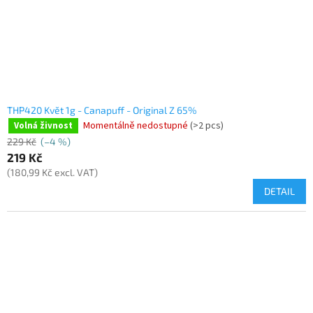
THP420 Květ 1g - Canapuff - Original Z 65%
Momentálně nedostupné
(>2 pcs)
Volná živnost
229 Kč
(–4 %)
219 Kč
(180,99 Kč excl. VAT)
DETAIL