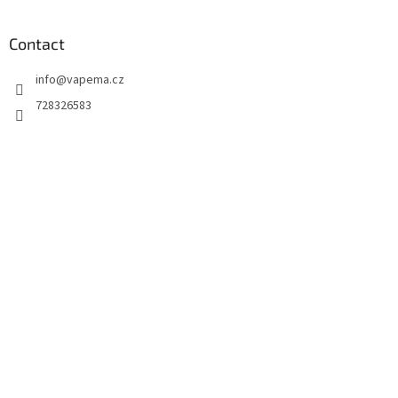
Contact
info
@
vapema.cz
728326583