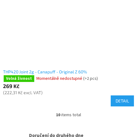
THP420 Joint 2g - Canapuff - Original Z 60%
Momentálně nedostupné
(>2 pcs)
Volná živnost
269 Kč
(222,31 Kč excl. VAT)
DETAIL
10
items total
L
i
s
t
Doručení do druhého dne