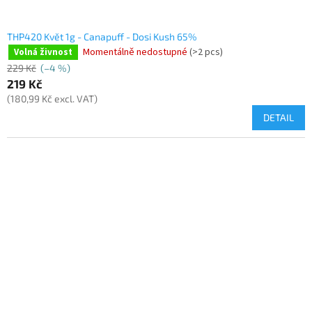
THP420 Květ 1g - Canapuff - Dosi Kush 65%
Momentálně nedostupné
(>2 pcs)
Volná živnost
229 Kč
(–4 %)
219 Kč
(180,99 Kč excl. VAT)
DETAIL