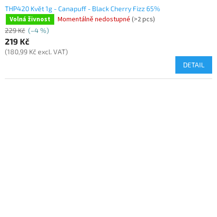
THP420 Květ 1g - Canapuff - Black Cherry Fizz 65%
Momentálně nedostupné
(>2 pcs)
Volná živnost
229 Kč
(–4 %)
219 Kč
(180,99 Kč excl. VAT)
DETAIL