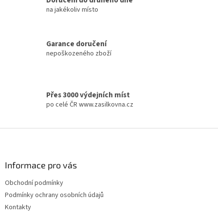
Doručení do druhého dne
i
na jakékoliv místo
n
g
c
Garance doručení
o
nepoškozeného zboží
n
t
r
o
l
Přes 3000 výdejních míst
s
po celé ČR www.zasilkovna.cz
F
o
o
t
Informace pro vás
e
Obchodní podmínky
r
Podmínky ochrany osobních údajů
Kontakty