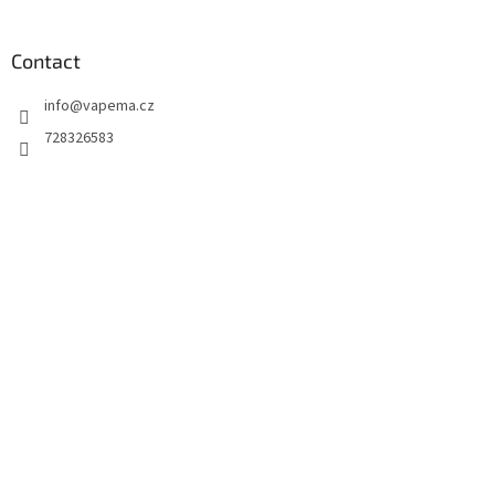
Contact
info
@
vapema.cz
728326583