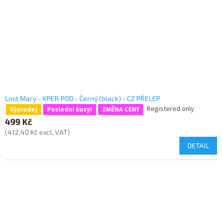
p
g
r
o
d
u
c
t
s
Lost Mary - XPER POD - Černý (black) - CZ PŘELEP
Registered only
Výprodej
Poslední kusy!
ZMĚNA CENY
499 Kč
(412,40 Kč excl. VAT)
DETAIL