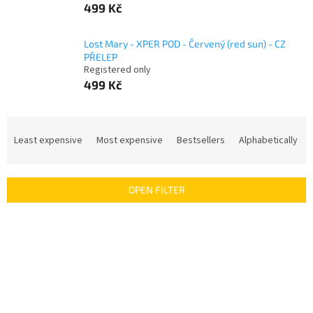
499 Kč
Lost Mary - XPER POD - Červený (red sun) - CZ
PŘELEP
Registered only
499 Kč
P
r
Least expensive
Most expensive
Bestsellers
Alphabetically
o
d
u
OPEN FILTER
c
t
L
s
i
o
s
r
t
t
o
i
f
n