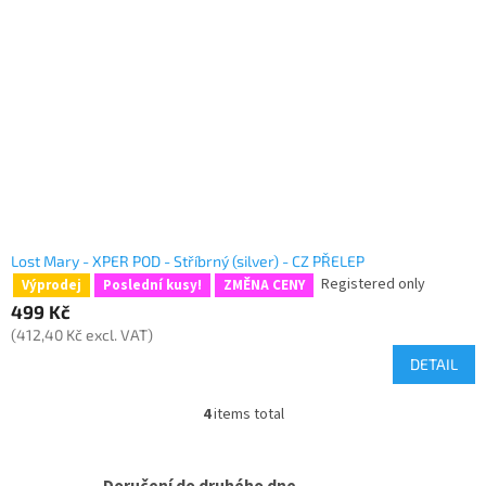
Lost Mary - XPER POD - Stříbrný (silver) - CZ PŘELEP
Registered only
Výprodej
Poslední kusy!
ZMĚNA CENY
499 Kč
(412,40 Kč excl. VAT)
DETAIL
4
items total
L
i
s
t