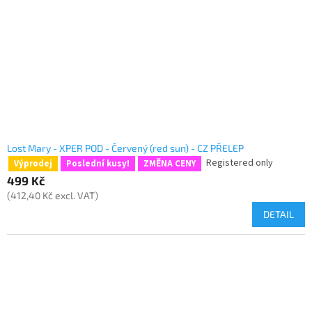
Lost Mary - XPER POD - Červený (red sun) - CZ PŘELEP
Registered only
Výprodej
Poslední kusy!
ZMĚNA CENY
499 Kč
(412,40 Kč excl. VAT)
DETAIL