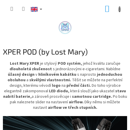
Skip
SHOPP
to
content
CART
XPER POD (by Lost Mary)
Lost Mary XPER
je stylový
POD systém,
jehož kvalitu zaručuje
dlouholetá zkušenost
s jednorázovými e-cigaretami. Nabídne
úžasný design
v
hliníkovém kabátku
s naprosto
jednoduchou
obsluhou
a
skvělými vlastnostmi.
Těšit se můžete na perfektní
design, kterému vévodí
logo
na
přední části.
Do toho výrobce
elegantně zakomponoval
LED diodu,
která slouží jako ukazatel
stavu
nabití
baterie
,
a zároveň prosvěcuje i
samotnou cartridge.
Po boku
pak naleznete slider na nastavení
airflow
.
Díky němu si můžete
nastavit
airflow ve třech stupních.