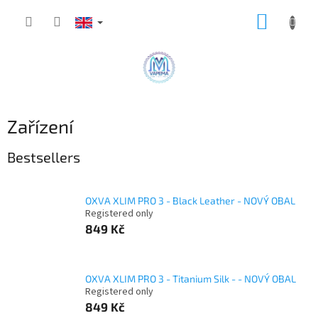
Skip
SHOPP
to
content
CART
Zařízení
Bestsellers
OXVA XLIM PRO 3 - Black Leather - NOVÝ OBAL
Registered only
849 Kč
OXVA XLIM PRO 3 - Titanium Silk - - NOVÝ OBAL
Registered only
849 Kč