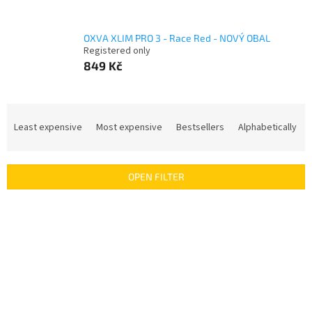
OXVA XLIM PRO 3 - Race Red - NOVÝ OBAL
Registered only
849 Kč
P
r
Least expensive
Most expensive
Bestsellers
Alphabetically
o
d
u
OPEN FILTER
c
t
L
s
i
o
s
r
t
t
o
i
f
n
p
g