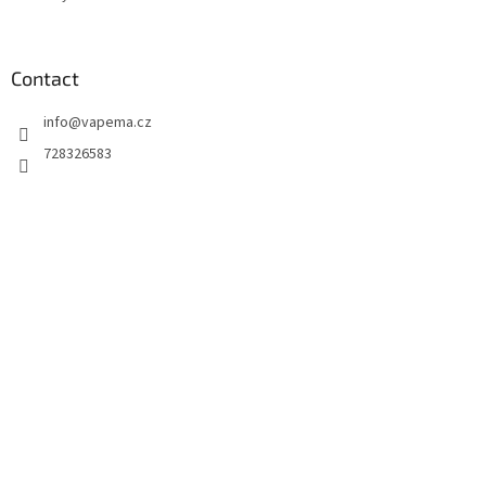
Contact
info
@
vapema.cz
728326583