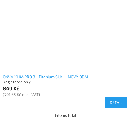
OXVA XLIM PRO 3 - Titanium Silk - - NOVÝ OBAL
Registered only
849 Kč
(701,65 Kč excl. VAT)
DETAIL
9
items total
L
i
s