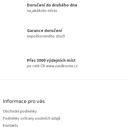
t
Doručení do druhého dne
i
na jakékoliv místo
n
g
c
Garance doručení
o
nepoškozeného zboží
n
t
r
o
l
Přes 3000 výdejních míst
s
po celé ČR www.zasilkovna.cz
F
o
o
t
Informace pro vás
e
Obchodní podmínky
r
Podmínky ochrany osobních údajů
Kontakty