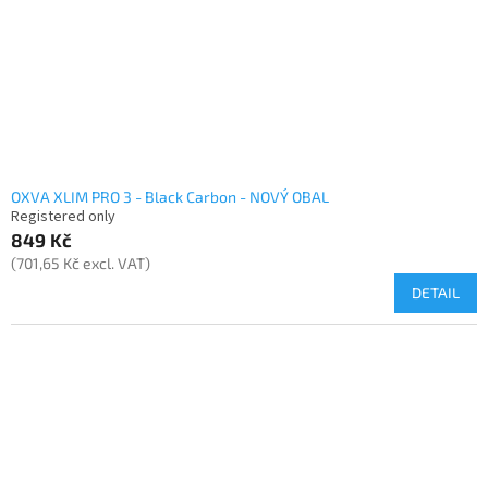
r
o
d
u
c
t
s
OXVA XLIM PRO 3 - Black Carbon - NOVÝ OBAL
Registered only
849 Kč
(701,65 Kč excl. VAT)
DETAIL