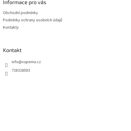
a
Informace pro vás
t
Obchodní podmínky
í
Podmínky ochrany osobních údajů
Kontakty
Kontakt
info
@
vapema.cz
728326583