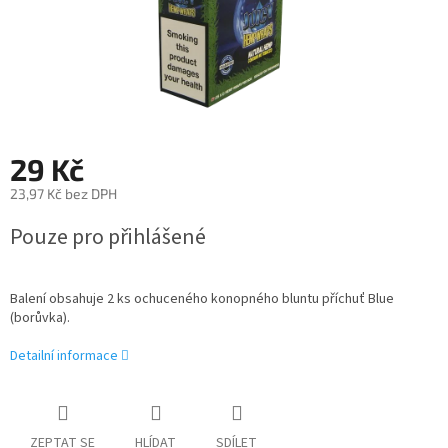
29 Kč
23,97 Kč bez DPH
Měrná
Pouze pro přihlášené
cena:
Balení obsahuje 2 ks ochuceného konopného bluntu příchuť Blue
(borůvka).
Detailní informace
ZEPTAT SE
HLÍDAT
SDÍLET