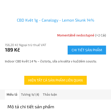
CBD Květ 1g - Canalogy - Lemon Skunk 14%
Momentálně nedostupné
(>2 Cái)
156,20 Kč Ngoại trừ thuế VAT
189 Kč
CHI TIẾT SẢN PHẨM
Indoor CBD květ 14 % – čistota, síla a kvalita v každém soustu.
HIỆN TẤT CẢ SẢN PHẨM LIÊN QUAN
Miêu tả
Tương tự (4)
Thảo luận
Mô tả chi tiết sản phẩm