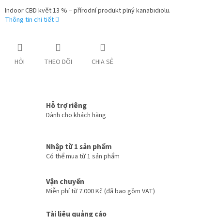
Indoor CBD květ 13 % – přírodní produkt plný kanabidiolu.
Thông tin chi tiết
HỎI
THEO DÕI
CHIA SẺ
Hỗ trợ riêng
Dành cho khách hàng
Nhập từ 1 sản phẩm
Có thể mua từ 1 sản phẩm
Vận chuyển
Miễn phí từ 7.000 Kč (đã bao gồm VAT)
Tài liệu quảng cáo