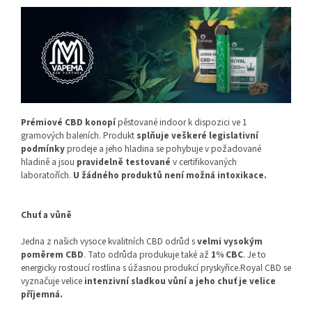
Prémiové CBD konopí
pěstované indoor k dispozici ve 1
gramových baleních. Produkt
splňuje veškeré legislativní
podmínky
prodeje a jeho hladina se pohybuje v požadované
hladině a jsou
pravidelně testované
v certifikovaných
laboratořích.
U žádného produktů není možná intoxikace.
Chuť a vůně
Jedna z našich vysoce kvalitních CBD odrůd s
velmi vysokým
poměrem CBD
. Tato odrůda produkuje také až
1% CBC
. Je to
energicky rostoucí rostlina s úžasnou produkcí pryskyřice.Royal CBD se
vyznačuje velice
intenzivní sladkou vůní a jeho chuť je velice
příjemná.