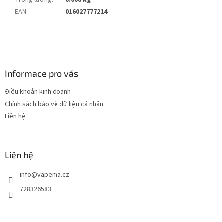
Trọng lượng
:
0.008 kg
EAN
:
016027777214
C
h
â
n
Informace pro vás
t
Điều khoản kinh doanh
r
Chính sách bảo vệ dữ liệu cá nhân
a
n
Liên hệ
g
Liên hệ
info
@
vapema.cz
728326583