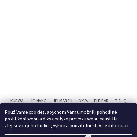
KURWA
LIO NANO
JDI MARCH
OXVA
ELF BAR
ELFLIQ
SYX BAR
RITCHY
POPIČ!
X4 BAR JUICE
Používáme cookies, abychom Vám umožnili pohodlné
prohlížení webu a díky analýze provozu webu neustále
zlepšovali jeho funkce, výkon a použitelnost.
Více informací