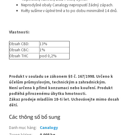
Neprodyšné obaly Canalogy nepropustí žádný zápach.
Květy sušíme v úplné tmě a to po dobu minimálně 14 dnů.
Vlastnosti:
Obsah CBD:
13%
Obsah CBC:
1%
Obsah THC
pod 0,2%
Produkt v souladu se zákonem §5 č. 167/1998. Určeno k
účelům průmyslovým, technickým a zahradnickým.
Není určeno k přímé konzumaci nebo kouření. Produkt
podléhá přirozenému úbytku hmotnosti.
Zákaz prodeje mladším 18-ti let. Uchovávejte mimo dosah
dětí.
Các thông số bổ sung
Danh mục hàng
:
Canalogy