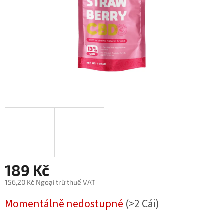
sao.
189 Kč
156,20 Kč Ngoại trừ thuế VAT
Giá
Momentálně nedostupné
(>2 Cái)
đo
lường: