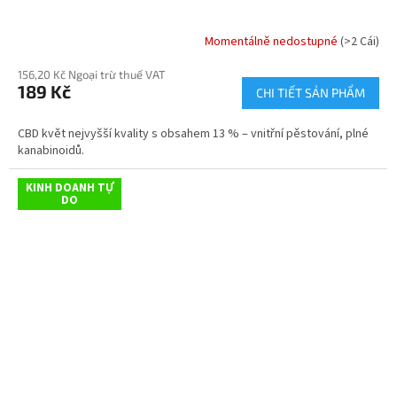
Momentálně nedostupné
(>2 Cái)
156,20 Kč Ngoại trừ thuế VAT
189 Kč
CHI TIẾT SẢN PHẨM
CBD květ nejvyšší kvality s obsahem 13 % – vnitřní pěstování, plné
kanabinoidů.
KINH DOANH TỰ
DO