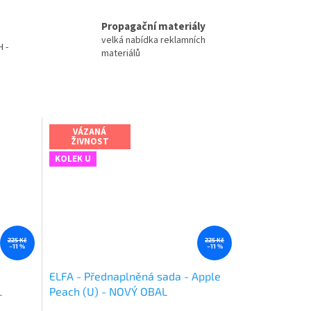
Propagační materiály
velká nabídka reklamních
 -
materiálů
VÁZANÁ
ŽIVNOST
KOLEK U
225 Kč
225 Kč
–11 %
–11 %
ELFA - Přednaplněná sada - Apple
L
Peach (U) - NOVÝ OBAL