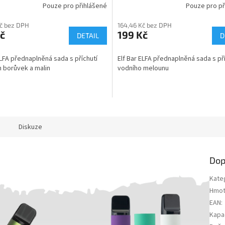
Pouze pro přihlášené
Pouze pro př
Kč bez DPH
164,46 Kč bez DPH
č
199 Kč
DETAIL
D
ELFA přednaplněná sada s příchutí
Elf Bar ELFA přednaplněná sada s př
 borůvek a malin
vodního melounu
Diskuze
Dop
Kate
Hmot
EAN
:
Kapac