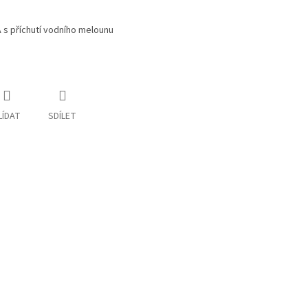
A s příchutí vodního melounu
LÍDAT
SDÍLET