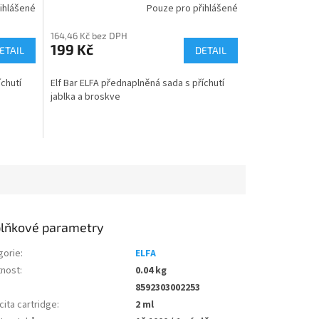
ihlášené
Pouze pro přihlášené
164,46 Kč bez DPH
199 Kč
ETAIL
DETAIL
íchutí
Elf Bar ELFA přednaplněná sada s příchutí
jablka a broskve
lňkové parametry
gorie
:
ELFA
nost
:
0.04 kg
8592303002253
ita cartridge
:
2 ml