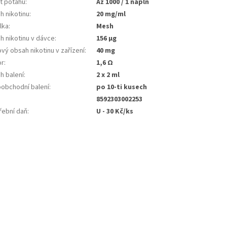
t potahů
:
Až 1000 / 1 náplň
h nikotinu
:
20 mg/ml
lka
:
Mesh
h nikotinu v dávce
:
156 µg
vý obsah nikotinu v zařízení
:
40 mg
or
:
1,6 Ω
h balení
:
2 x 2 ml
oobchodní balení
:
po 10-ti kusech
8592303002253
řební daň
:
U - 30 Kč/ks