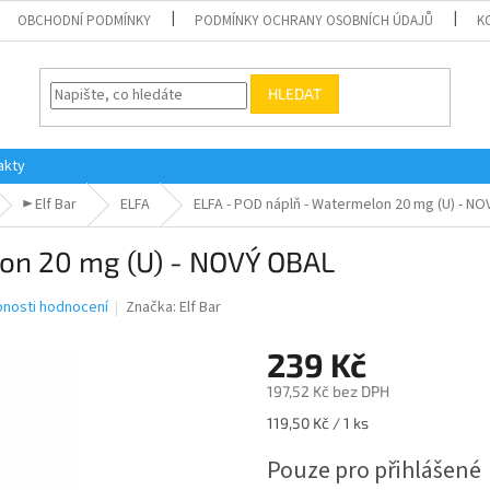
OBCHODNÍ PODMÍNKY
PODMÍNKY OCHRANY OSOBNÍCH ÚDAJŮ
K
HLEDAT
akty
► Elf Bar
ELFA
ELFA - POD náplň - Watermelon 20 mg (U) - N
on 20 mg (U) - NOVÝ OBAL
nosti hodnocení
Značka:
Elf Bar
239 Kč
197,52 Kč bez DPH
Měrná
119,50 Kč / 1 ks
cena:
Pouze pro přihlášené