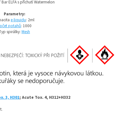
f Bar ELFA s příchutí Watermelon
Parametry:
pacita
e-liquidu
: 2ml
očet potahů
: 1000
Typ spirálky:
Mesh
x. 3, H301
; Acute Tox. 4, H312+H332
t.