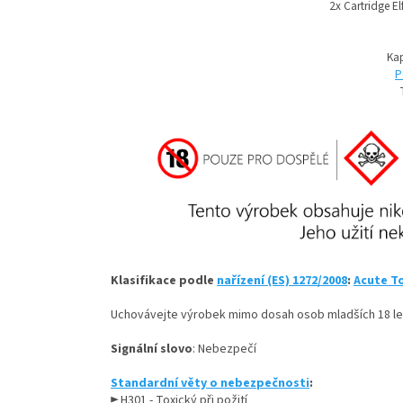
2x Cartridge El
Ka
P
Klasifikace podle
nařízení (ES) 1272/2008
:
Acute To
Uchovávejte výrobek mimo dosah osob mladších 18 le
Signální slovo
: Nebezpečí
Standardní věty o nebezpečnosti
:
► H301 - Toxický při požití