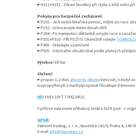
► H312+H332 - Zdraví škodlivý při styku s kůží nebo př
Pokyny pro bezpečné zacházení:
► P101 - Je-li nutná lékařská pomoc, mějte po ruce oba
► P102 - Uchovávejte mimo dosah dětí
► P264 - Po manipulaci důkladně omyjte ruce a zasažené
► P301+P310 - PŘI POŽITÍ: Okamžitě volejte
TOXIKOLO
► P405 - Skladujte uzamčené
► P501 - Odstraňte obsah/obal podle platných předpis
Výrobce:
Elf Bar
Složení:
►
propan-1,2-diol,
glycerol
,
nikotin
benzoát, n-butyl-ac
Isopropylfenyl)-2-
methylpropanal Obsahuje d-limonen. 
UFI
YA83-10YT-T00Q-DR2C
V příloze naleznete příbalový leták k ELFA pod - v origi
GPSR
:
Valmont trading, s. r. o., Nuselská 142/9, Praha 4, 140 0
E-mail:
info
@topcigars.cz