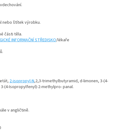
i vdechování.
l nebo štítek výrobku.
 části těla.
GICKÉ INFORMAČNÍ STŘEDISKO
/lékaře
ů.
etát,
2-isopropyl-N
,2,3-
trimethylbutyramid, d-limonen, 3-(4-
3-(4-Isopropylfenyl)-2-
methylpro- panal.
nále v angličtině.
0