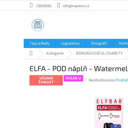
Přejít
728326583
info@vapema.cz
na
obsah
Tipy a Rady
Legislativa
Designéři
Kont
Domů
Kategorie
JEDNORÁZOVÉ EL.CIGARETY
ELFA - POD náplň - Watermel
VÁZANÁ
KOLEK U
Průměrné
Neohodnoceno
Podrob
ŽIVNOST
hodnocení
produktu
je
0,0
z
5
hvězdiček.