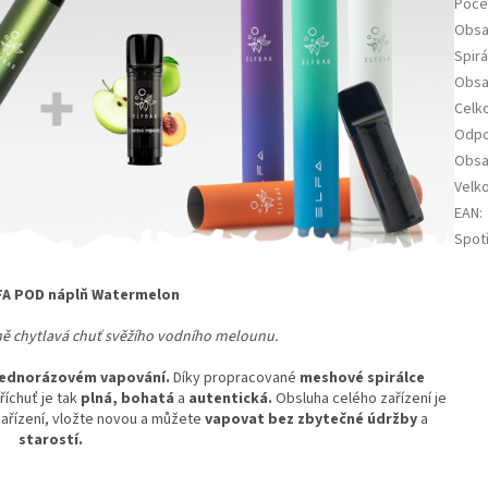
Poče
Obsa
Spirá
Obsa
Celko
Odp
Obsa
Velk
EAN
:
Spot
FA POD náplň Watermelon
ě chytlavá chuť svěžího vodního melounu.
jednorázovém vapování.
Díky propracované
meshové spirálce
říchuť je tak
plná, bohatá
a
autentická.
Obsluha celého zařízení je
zařízení, vložte novou a můžete
vapovat bez zbytečné údržby
a
starostí.