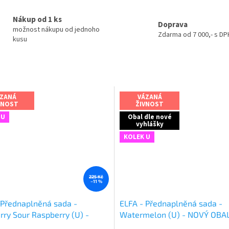
Nákup od 1 ks
Doprava
možnost nákupu od jednoho
Zdarma od 7 000,- s DPH
kusu
ZANÁ
VÁZANÁ
VNOST
ŽIVNOST
 U
Obal dle nové
vyhlášky
KOLEK U
225 Kč
–11 %
 Přednaplněná sada -
ELFA - Přednaplněná sada -
rry Sour Raspberry (U) -
Watermelon (U) - NOVÝ OBA
OBAL