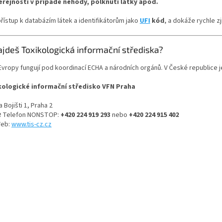
eřejnosti v případě nehody, polknutí látky apod.
řístup k databázím látek a identifikátorům jako
UFI
kód
, a dokáže rychle zji
jdeš Toxikologická informační střediska?
Evropy fungují pod koordinací ECHA a národních orgánů. V České republice 
kologické informační středisko VFN Praha
a Bojišti 1, Praha 2
️ Telefon NONSTOP:
+420 224 919 293
nebo
+420 224 915 402
eb:
www.tis-cz.cz