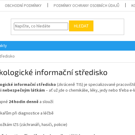
OBCHODNÍ PODMÍNKY
PODMÍNKY OCHRANY OSOBNÍCH ÚDAJŮ
K
HLEDAT
akty
tředisko
kologické informační středisko
ogické informační středisko
(zkráceně TIS) je specializované pracovišt
ci nebezpečným látkám
– ať už jde o chemikálie, léky, jedy nebo třeba e-
tupné
24 hodin denně
a slouží:
ékařům při diagnostice a léčbě
ložkám IZS (záchranáři, hasiči, policie)