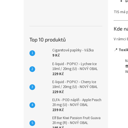
v
n
e
TIS má p
l
Kde na
Top 10 produktů
V rámci 
📍
Toxi
Cigaretové papírky - Vážka
9 Kč
N
E-liquid - POPIC! - Lychee Ice
☎
10ml / 20mg (U) - NOVÝ OBAL
W
229 Kč
E-liquid - POPIC! - Cherry Ice
10ml / 20mg (U) - NOVÝ OBAL
229 Kč
ELFA - POD náplň - Apple Peach
20 mg (U) - NOVÝ OBAL
239 Kč
Elf Bar Kiwi Passion Fruit Guava
20 mg (R) - NOVÝ OBAL
195 Kč