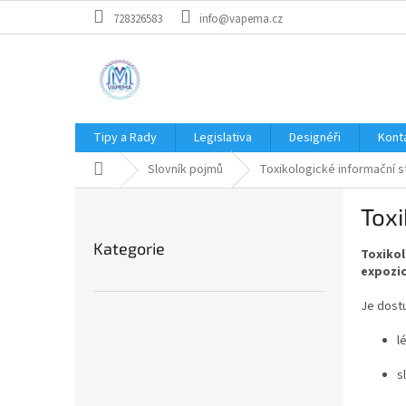
Přejít
728326583
info@vapema.cz
na
obsah
Tipy a Rady
Legislativa
Designéři
Kont
Domů
Slovník pojmů
Toxikologické informační s
P
Toxi
o
Přeskočit
s
Kategorie
kategorie
Toxikol
t
expozi
r
a
Je dos
n
n
l
í
p
s
a