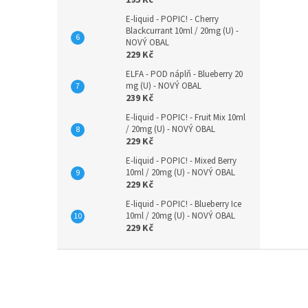
E-liquid - POPIC! - Cherry
Blackcurrant 10ml / 20mg (U) -
NOVÝ OBAL
229 Kč
ELFA - POD náplň - Blueberry 20
mg (U) - NOVÝ OBAL
239 Kč
E-liquid - POPIC! - Fruit Mix 10ml
/ 20mg (U) - NOVÝ OBAL
229 Kč
E-liquid - POPIC! - Mixed Berry
10ml / 20mg (U) - NOVÝ OBAL
229 Kč
E-liquid - POPIC! - Blueberry Ice
10ml / 20mg (U) - NOVÝ OBAL
229 Kč
Z
á
p
a