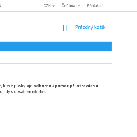
CZK
Čeština
ONTAKTY
Přihlášení
NÁKUPNÍ
Prázdný košík
KOŠÍK
ě, které poskytuje
odbornou pomoc při otravách a
liquidy s obsahem nikotinu.