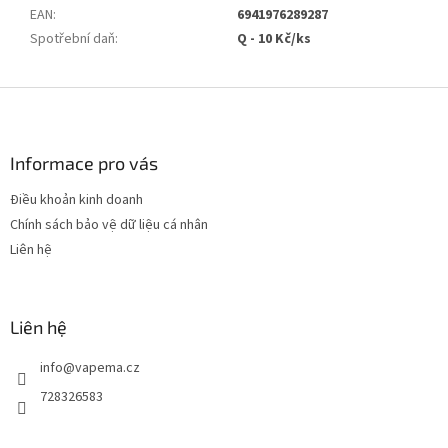
EAN
:
6941976289287
Spotřební daň
:
Q - 10 Kč/ks
C
h
â
n
Informace pro vás
t
Điều khoản kinh doanh
r
Chính sách bảo vệ dữ liệu cá nhân
a
n
Liên hệ
g
Liên hệ
info
@
vapema.cz
728326583