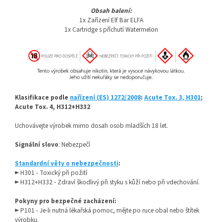
Obsah balení:
1x Zařízení Elf Bar ELFA
1x Cartridge s příchutí Watermelon
Klasifikace podle
nařízení (ES) 1272/2008
:
Acute Tox. 3, H301
;
Acute Tox. 4, H312+H332
Uchovávejte výrobek mimo dosah osob mladších 18 let.
Signální slovo
: Nebezpečí
Standardní věty o nebezpečnosti
:
► H301 - Toxický při požití
► H312+H332 - Zdraví škodlivý při styku s kůží nebo při vdechování.
Pokyny pro bezpečné zacházení:
► P101 - Je-li nutná lékařská pomoc, mějte po ruce obal nebo štítek
výrobku.