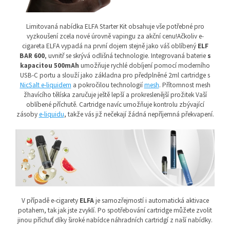
Limitovaná nabídka ELFA Starter Kit obsahuje vše potřebné pro
vyzkoušení zcela nové úrovně vapingu za akční cenu!Ačkoliv e-
cigareta ELFA vypadá na první dojem stejně jako váš oblíbený
ELF
BAR 600
, uvnitř se skrývá odlišná technologie. Integrovaná
baterie
s
kapacitou 500mAh
umožňuje rychlé dobíjení pomocí moderního
USB-C portu a slouží jako základna pro předplněné 2ml cartridge s
NicSalt
e-liquidem
a pokročilou technologií
mesh
. Přítomnost mesh
žhavícího tělíska zaručuje ještě lepší a prokreslenější prožitek Vaší
oblíbené příchutě. Cartridge navíc umožňuje kontrolu zbývající
zásoby
e-liquidu
, takže vás již nečekají žádná nepříjemná překvapení.
V případě e-cigarety
ELFA
je samozřejmostí i automatická aktivace
potahem, tak jak jste zvyklí. Po spotřebování cartridge můžete zvolit
jinou příchuť díky široké nabídce náhradních cartridgí z naší nabídky.