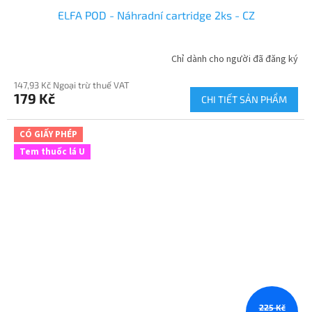
ELFA POD - Náhradní cartridge 2ks - CZ
Chỉ dành cho người đã đăng ký
147,93 Kč Ngoại trừ thuế VAT
179 Kč
CHI TIẾT SẢN PHẨM
CÓ GIẤY PHÉP
Tem thuốc lá U
225 Kč