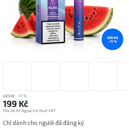
5
sao.
225 Kč
–11 %
225 Kč
–11 %
199 Kč
164,46 Kč Ngoại trừ thuế VAT
Giá
Chỉ dành cho người đã đăng ký
đo