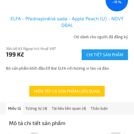
–11 %
ELFA - Přednaplněná sada - Apple Peach (U) - NOVÝ
OBAL
Chỉ dành cho người đã đăng ký
164,46 Kč Ngoại trừ thuế VAT
199 Kč
CHI TIẾT SẢN PHẨM
Bộ sản phẩm khởi đầu Elf Bar ELFA với hương vị táo và đào
HIỆN TẤT CẢ SẢN PHẨM LIÊN QUAN
Miêu tả
Tương tự (4)
Tài liệu liên quan (4)
Thảo luận
Mô tả chi tiết sản phẩm