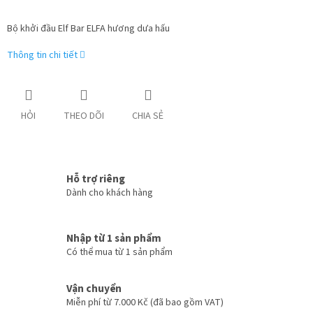
lường:
Bộ khởi đầu Elf Bar ELFA hương dưa hấu
Thông tin chi tiết
HỎI
THEO DÕI
CHIA SẺ
Hỗ trợ riêng
Dành cho khách hàng
Nhập từ 1 sản phẩm
Có thể mua từ 1 sản phẩm
Vận chuyển
Miễn phí từ 7.000 Kč (đã bao gồm VAT)