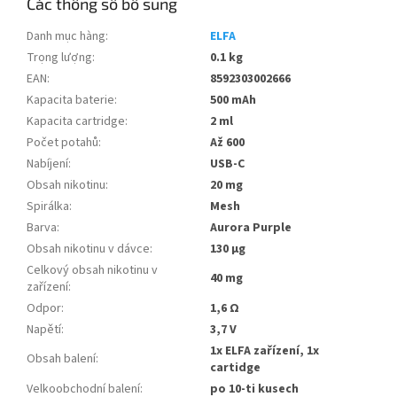
Các thông số bổ sung
Danh mục hàng
:
ELFA
Trọng lượng
:
0.1 kg
EAN
:
8592303002666
Kapacita baterie
:
500 mAh
Kapacita cartridge
:
2 ml
Počet potahů
:
Až 600
Nabíjení
:
USB-C
Obsah nikotinu
:
20 mg
Spirálka
:
Mesh
Barva
:
Aurora Purple
Obsah nikotinu v dávce
:
130 µg
Celkový obsah nikotinu v
40 mg
zařízení
:
Odpor
:
1,6 Ω
Napětí
:
3,7 V
1x ELFA zařízení, 1x
Obsah balení
:
cartidge
Velkoobchodní balení
:
po 10-ti kusech