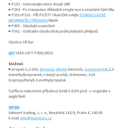
► P102 - Uchovávejte mimo dosah dětí
► P264 - Po manipulaci důkladně omyjte ruce a zasažené části těla.
► P301+P310 - PŘI POŽITÍ: Okamžitě volejte
TOXIKOLOGICKÉ
INFORMAČNÍ STŘEDISKO
/lékaře
► P405 - Skladujte uzamčené
► P501 - Odstraňte obsah/obal podle platných předpisů.
Výrobce: Elf Bar
UFI
YA83-10YT-T00Q-DR2C
Složení:
► propan-1,2-diol,
glycerol
,
nikotin
benzoát,
2-isopropyl-N
,2,3-
trimethylbutyramid, n-butyl-acetát, d-limonen, 3-(4-
Isopropylfenyl)-2-
methylpropanal
V příloze naleznete příbalový leták k ELFA pod - v originále v
angličtině.
GPSR
:
Valmont trading, s. r. o., Nuselská 142/9, Praha 4, 140 00
E-mail:
info
@topcigars.cz