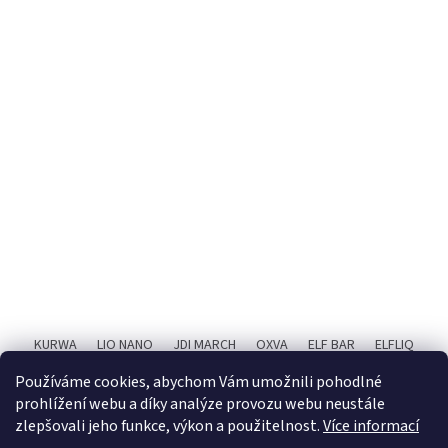
KURWA
LIO NANO
JDI MARCH
OXVA
ELF BAR
ELFLIQ
SYX BAR
RITCHY
POPIČ!
X4 BAR JUICE
Používáme cookies, abychom Vám umožnili pohodlné
prohlížení webu a díky analýze provozu webu neustále
zlepšovali jeho funkce, výkon a použitelnost.
Více informací