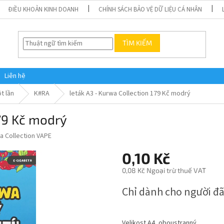
ĐIỀU KHOẢN KINH DOANH
CHÍNH SÁCH BẢO VỆ DỮ LIỆU CÁ NHÂN
TÌM KIẾM
Liên hệ
t lần
K#RA
leták A3 - Kurwa Collection 179 Kč modrý
179 Kč modrý
a Collection VAPE
0,10 Kč
0,08 Kč Ngoại trừ thuế VAT
Giá
Chỉ dành cho người đã
đo
lường:
Velikost A4, oboustranný