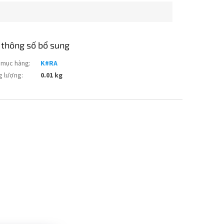
 thông số bổ sung
 mục hàng
:
K#RA
g lượng
:
0.01 kg