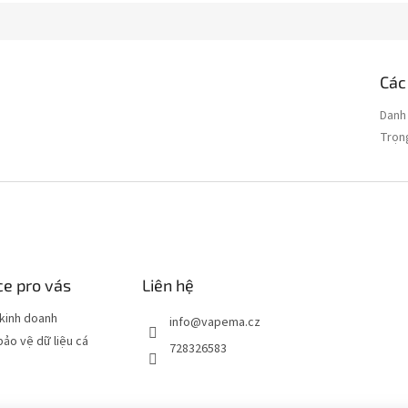
Các
Danh
Trọn
e pro vás
Liên hệ
kinh doanh
info
@
vapema.cz
bảo vệ dữ liệu cá
728326583