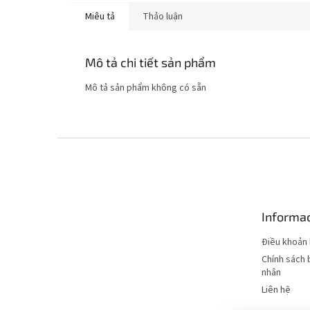
Miêu tả
Thảo luận
Mô tả chi tiết sản phẩm
Mô tả sản phẩm không có sẵn
C
h
â
n
t
Informac
r
a
Điều khoản 
n
Chính sách 
g
nhân
Liên hệ