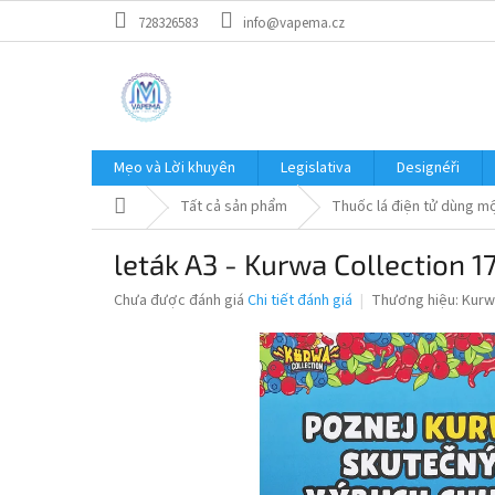
Chuyển
728326583
info@vapema.cz
qua
phần
nội
dung
Mẹo và Lời khuyên
Legislativa
Designéři
Trang
Tất cả sản phẩm
Thuốc lá điện tử dùng mộ
chủ
leták A3 - Kurwa Collection 
Đánh
Chưa được đánh giá
Chi tiết đánh giá
Thương hiệu:
Kurw
giá
trung
bình
của
sản
phẩm
là
0,0
trên