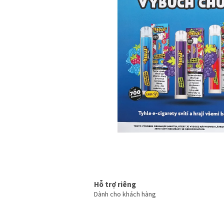
5
sao.
Hỗ trợ riêng
Dành cho khách hàng