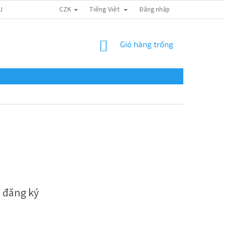
CZK
Tiếng Việt
LIÊN HỆ
Đăng nhập
GIỎ
Giỏ hàng trống
HÀNG
 đăng ký