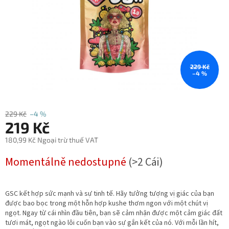
sao.
229 Kč
–4 %
229 Kč
–4 %
219 Kč
180,99 Kč Ngoại trừ thuế VAT
Giá
Momentálně nedostupné
(>2 Cái)
đo
lường:
GSC kết hợp sức mạnh và sự tinh tế. Hãy tưởng tượng vị giác của bạn
được bao bọc trong một hỗn hợp kushe thơm ngon với một chút vị
ngọt. Ngay từ cái nhìn đầu tiên, bạn sẽ cảm nhận được một cảm giác đất
tươi mát, ngọt ngào lôi cuốn bạn vào sự gắn kết của nó. Với mỗi lần hít,