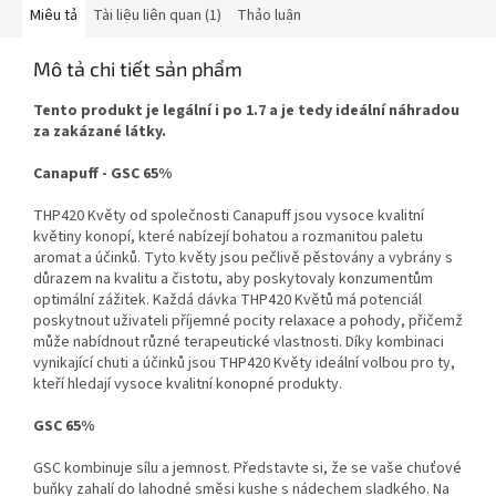
Miêu tả
Tài liệu liên quan (1)
Thảo luận
Mô tả chi tiết sản phẩm
Tento produkt je legální i po 1.7 a je tedy ideální náhradou
za zakázané látky.
Canapuff - GSC 65%
THP420 Květy od společnosti Canapuff jsou vysoce kvalitní
květiny konopí, které nabízejí bohatou a rozmanitou paletu
aromat a účinků. Tyto květy jsou pečlivě pěstovány a vybrány s
důrazem na kvalitu a čistotu, aby poskytovaly konzumentům
optimální zážitek. Každá dávka THP420 Květů má potenciál
poskytnout uživateli příjemné pocity relaxace a pohody, přičemž
může nabídnout různé terapeutické vlastnosti. Díky kombinaci
vynikající chuti a účinků jsou THP420 Květy ideální volbou pro ty,
kteří hledají vysoce kvalitní konopné produkty.
GSC 65%
GSC kombinuje sílu a jemnost. Představte si, že se vaše chuťové
buňky zahalí do lahodné směsi kushe s nádechem sladkého. Na