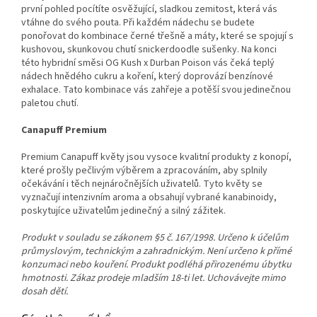
první pohled pocítíte osvěžující, sladkou zemitost, která vás
vtáhne do svého pouta. Při každém nádechu se budete
ponořovat do kombinace černé třešně a máty, které se spojují s
kushovou, skunkovou chutí snickerdoodle sušenky. Na konci
této hybridní směsi OG Kush x Durban Poison vás čeká teplý
nádech hnědého cukru a koření, který doprovází benzínové
exhalace. Tato kombinace vás zahřeje a potěší svou jedinečnou
paletou chutí.
Canapuff Premium
Premium Canapuff květy jsou vysoce kvalitní produkty z konopí,
které prošly pečlivým výběrem a zpracováním, aby splnily
očekávání i těch nejnáročnějších uživatelů. Tyto květy se
vyznačují intenzivním aroma a obsahují vybrané kanabinoidy,
poskytujíce uživatelům jedinečný a silný zážitek.
Produkt v souladu se zákonem §5 č. 167/1998. Určeno k účelům
průmyslovým, technickým a zahradnickým. Není určeno k přímé
konzumaci nebo kouření. Produkt podléhá přirozenému úbytku
hmotnosti. Zákaz prodeje mladším 18-ti let. Uchovávejte mimo
dosah dětí.