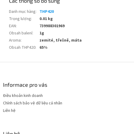
Các thông số bổ sung
Danh mục hàng
:
THP420
Trọng lượng
:
0.01 kg
EAN
:
739988301969
Obsah balení
:
1g
Aroma
:
zemité, třešně, máta
Obsah THP420
:
65%
C
h
â
n
Informace pro vás
t
Điều khoản kinh doanh
r
Chính sách bảo vệ dữ liệu cá nhân
a
n
Liên hệ
g
Liên hệ