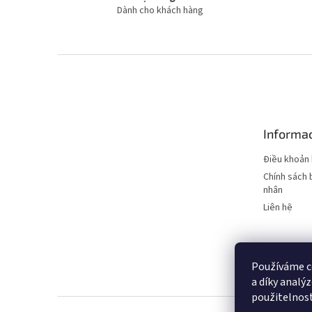
Dành cho khách hàng
C
h
â
n
t
Informac
r
a
Điều khoản 
n
Chính sách 
g
nhân
Liên hệ
Používáme c
KURWA
LIO NA
a díky analý
Dobrý den, potřebujete
použitelnos
poradit? Zde najdete