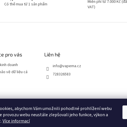
Miễn phí từ 7.000 Kč (
Có thể mua từ 1 sản phẩm
VAT)
e pro vás
Liên hệ
kinh doanh
info
@
vapema.cz
bảo vệ dữ liệu cá
728326583
ookies, abychom Vám umožnili pohodlné prohlížení webu
NO
JDI MARCH
OXVA
ELF BAR
ELFLIQ
SYX BAR
RITCHY
POP
ze provozu webu neustále zlepšovali jeho funkce, výkon a
t.
Více informací