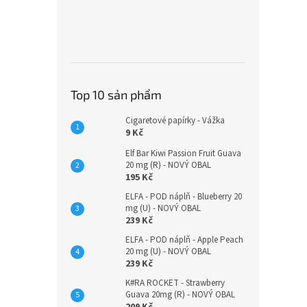
Top 10 sản phẩm
Cigaretové papírky - Vážka
9 Kč
Elf Bar Kiwi Passion Fruit Guava
20 mg (R) - NOVÝ OBAL
195 Kč
ELFA - POD náplň - Blueberry 20
mg (U) - NOVÝ OBAL
239 Kč
ELFA - POD náplň - Apple Peach
20 mg (U) - NOVÝ OBAL
239 Kč
K#RA ROCKET - Strawberry
Guava 20mg (R) - NOVÝ OBAL
209 Kč