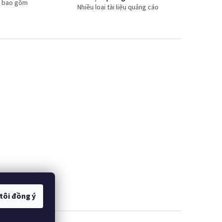
đã bao gồm
Nhiều loại tài liệu quảng cáo
IČ!
X4 BAR JUICE
tôi đồng ý