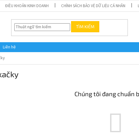
ĐIỀU KHOẢN KINH DOANH
CHÍNH SÁCH BẢO VỆ DỮ LIỆU CÁ NHÂN
TÌM KIẾM
Liên hệ
čky
kačky
Chúng tôi đang chuẩn b