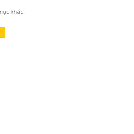
mục khác.
G