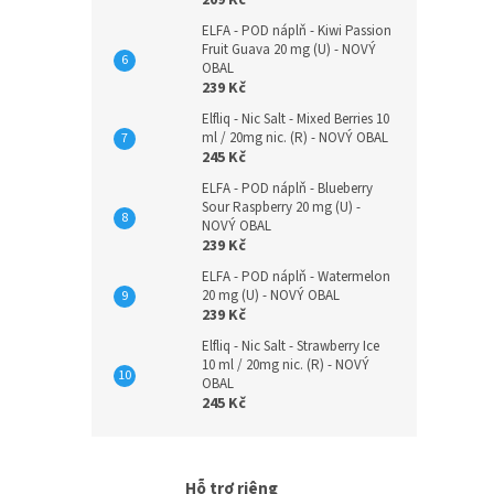
ELFA - POD náplň - Kiwi Passion
Fruit Guava 20 mg (U) - NOVÝ
OBAL
239 Kč
Elfliq - Nic Salt - Mixed Berries 10
ml / 20mg nic. (R) - NOVÝ OBAL
245 Kč
ELFA - POD náplň - Blueberry
Sour Raspberry 20 mg (U) -
NOVÝ OBAL
239 Kč
ELFA - POD náplň - Watermelon
20 mg (U) - NOVÝ OBAL
239 Kč
Elfliq - Nic Salt - Strawberry Ice
10 ml / 20mg nic. (R) - NOVÝ
OBAL
245 Kč
Hỗ trợ riêng