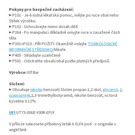
Pokyny pro bezpečné zacházení:
► P101 - Je-li nutná lékařská pomoc, mějte po ruce obal nebo
štítek výrobku.
► P102 - Uchovávejte mimo dosah dětí
► P264 - Po manipulaci důkladně omyjte ruce a zasažené části
těla.
► P301+P310 - PŘI POŽITÍ: Okamžitě volejte
TOXIKOLOGICKÉ
INFORMAČNÍ STŘEDISKO
/lékaře
► P405 - Skladujte uzamčené
► P501 - Odstraňte obsah/obal podle platných předpisů.
Výrobce:
Elf Bar
Složení:
► Obsahuje
nikotin
benzoat) Sloten propan-1,2-diol,
glycerol
,
2-
isopropyl-N
,2,3-trimethylbutyramid, nikotin benzoát, octová
kyselina 0.12%
UFI
UT73-00UE-Y00R-EPJY
V příloze naleznete příbalový leták k ELFA pod - v originále v
angličtině.