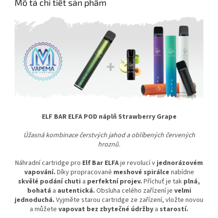
Mô tả chi tiết sản phẩm
ELF BAR ELFA POD náplň Strawberry Grape
Úžasná kombinace čerstvých jahod a oblíbených červených
hroznů.
Náhradní cartridge pro
Elf Bar ELFA
je revolucí v
jednorázovém
vapování.
Díky propracované
meshové spirálce
nabídne
skvělé podání chuti
a
perfektní projev.
Příchuť je tak
plná,
bohatá
a
autentická.
Obsluha celého zařízení je
velmi
jednoduchá.
Vyjměte starou cartridge ze zařízení, vložte novou
a můžete
vapovat bez zbytečné údržby
a
starostí.