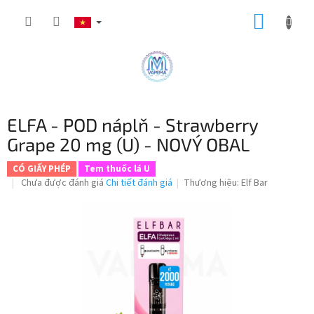
Chuyển
GIỎ
qua
phần
HÀNG
nội
dung
ELFA - POD náplň - Strawberry
Grape 20 mg (U) - NOVÝ OBAL
CÓ GIẤY PHÉP
Tem thuốc lá U
Đánh
Chưa được đánh giá
Chi tiết đánh giá
Thương hiệu:
Elf Bar
giá
trung
bình
của
sản
phẩm
là
0,0
trên