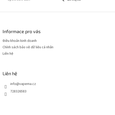
C
h
â
n
Informace pro vás
t
Điều khoản kinh doanh
r
Chính sách bảo vệ dữ liệu cá nhân
a
n
Liên hệ
g
Liên hệ
info
@
vapema.cz
728326583