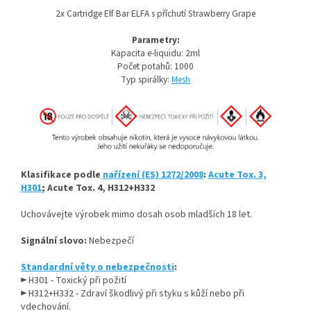
2x Cartridge Elf Bar ELFA s příchutí Strawberry Grape
Parametry:
Kapacita
e-liquidu
: 2ml
Počet potahů: 1000
Typ spirálky:
Mesh
Klasifikace podle
nařízení (ES) 1272/2008
:
Acute Tox. 3,
H301
; Acute Tox. 4, H312+H332
Uchovávejte výrobek mimo dosah osob mladších 18 let.
Signální slovo:
Nebezpečí
Standardní věty o nebezpečnosti
:
► H301 - Toxický při požití
► H312+H332 - Zdraví škodlivý při styku s kůží nebo při
vdechování.