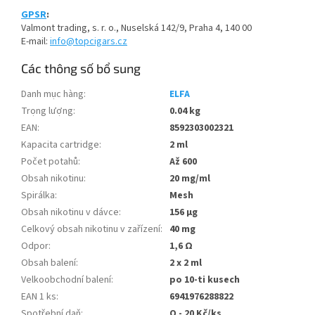
GPSR
:
Valmont trading, s. r. o., Nuselská 142/9, Praha 4, 140 00
E-mail:
info
@topcigars.cz
Các thông số bổ sung
Danh mục hàng
:
ELFA
Trọng lượng
:
0.04 kg
EAN
:
8592303002321
Kapacita cartridge
:
2 ml
Počet potahů
:
Až 600
Obsah nikotinu
:
20 mg/ml
Spirálka
:
Mesh
Obsah nikotinu v dávce
:
156 µg
Celkový obsah nikotinu v zařízení
:
40 mg
Odpor
:
1,6 Ω
Obsah balení
:
2 x 2 ml
Velkoobchodní balení
:
po 10-ti kusech
EAN 1 ks
:
6941976288822
Spotřební daň
:
Q - 20 Kč/ks