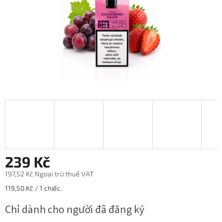
5
sao.
239 Kč
197,52 Kč Ngoại trừ thuế VAT
Giá
119,50 Kč / 1 chiếc.
đo
Chỉ dành cho người đã đăng ký
lường: