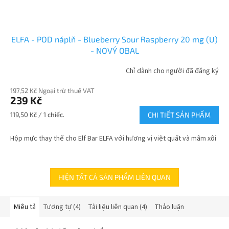
ELFA - POD náplň - Blueberry Sour Raspberry 20 mg (U)
- NOVÝ OBAL
Chỉ dành cho người đã đăng ký
197,52 Kč Ngoại trừ thuế VAT
239 Kč
Giá
119,50 Kč / 1 chiếc.
CHI TIẾT SẢN PHẨM
đo
lường:
Hộp mực thay thế cho Elf Bar ELFA với hương vị việt quất và mâm xôi
HIỆN TẤT CẢ SẢN PHẨM LIÊN QUAN
Miêu tả
Tương tự (4)
Tài liệu liên quan (4)
Thảo luận