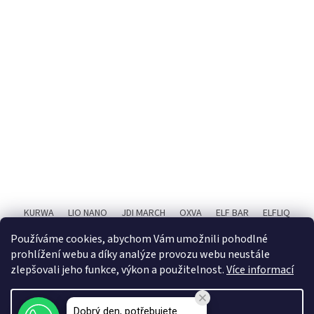
KURWA
LIO NANO
JDI MARCH
OXVA
ELF BAR
ELFLIQ
SYX BAR
RITCHY
POPIČ!
X4 BAR JUICE
Používáme cookies, abychom Vám umožnili pohodlné
prohlížení webu a díky analýze provozu webu neustále
zlepšovali jeho funkce, výkon a použitelnost.
Více informací
Được tạo bởi Shoptet Premium
Điều chỉnh
Dobrý den, potřebujete