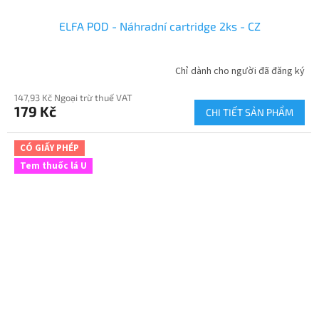
ELFA POD - Náhradní cartridge 2ks - CZ
Chỉ dành cho người đã đăng ký
147,93 Kč Ngoại trừ thuế VAT
179 Kč
CHI TIẾT SẢN PHẨM
CÓ GIẤY PHÉP
Tem thuốc lá U