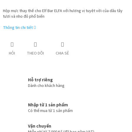
Hộp mực thay thế cho Elf Bar ELFA với hương vị tuyệt vời của dâu tây
tươi và nho đỏ phổ biến
Thông tin chi tiết
HỎI
THEO DÕI
CHIA SẺ
Hỗ trợ riêng
Dành cho khách hàng
Nhập từ 1 sản phẩm
Có thể mua từ 1 sản phẩm
Vận chuyển