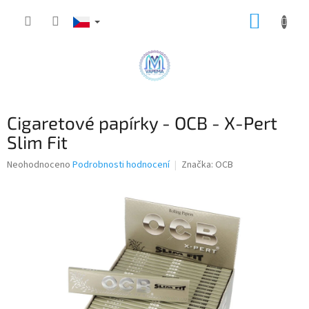
Přejít
NÁKUP
na
obsah
KOŠÍK
Cigaretové papírky - OCB - X-Pert
Slim Fit
Průměrné
Neohodnoceno
Podrobnosti hodnocení
Značka:
OCB
hodnocení
produktu
je
0,0
z
5
hvězdiček.