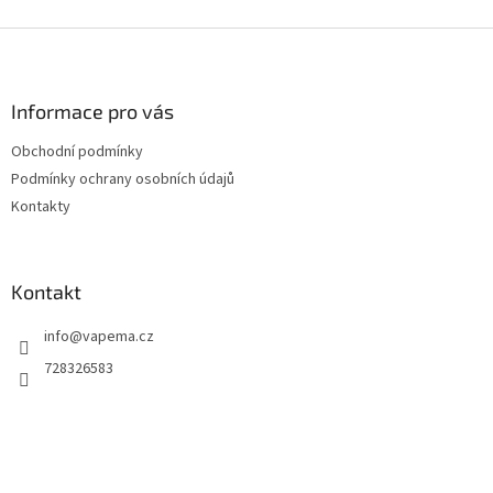
Z
á
p
a
Informace pro vás
t
Obchodní podmínky
í
Podmínky ochrany osobních údajů
Kontakty
Kontakt
info
@
vapema.cz
728326583