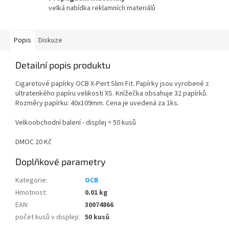
velká nabídka reklamních materiálů
Popis
Diskuze
Detailní popis produktu
Cigaretové papírky OCB X-Pert Slim Fit. Papírky jsou vyrobené z
ultratenkého papíru velikosti XS. Knížečka obsahuje 32 papírků.
Rozměry papírku: 40x109mm. Cena je uvedená za 1ks.
Velkoobchodní balení - displej = 50 kusů
DMOC 20 Kč
Doplňkové parametry
Kategorie
:
OCB
Hmotnost
:
0.01 kg
EAN
:
30074866
počet kusů v displeji
:
50 kusů