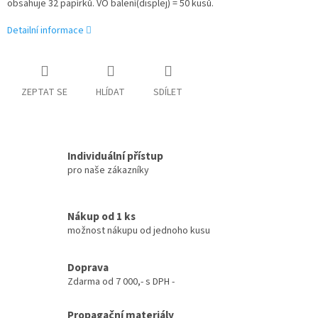
obsahuje 32 papírků. VO balení(displej) = 50 kusů.
Detailní informace
ZEPTAT SE
HLÍDAT
SDÍLET
Individuální přístup
pro naše zákazníky
Nákup od 1 ks
možnost nákupu od jednoho kusu
Doprava
Zdarma od 7 000,- s DPH -
Propagační materiály