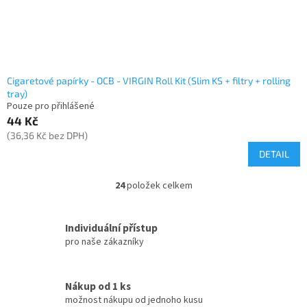
Cigaretové papírky - OCB - VIRGIN Roll Kit (Slim KS + filtry + rolling
tray)
Pouze pro přihlášené
44 Kč
(36,36 Kč bez DPH)
DETAIL
24
položek celkem
O
v
l
Individuální přístup
á
pro naše zákazníky
d
a
c
í
Nákup od 1 ks
p
možnost nákupu od jednoho kusu