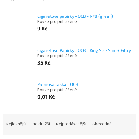
Cigaretové papírky - OCB - Nº8 (green)
Pouze pro přihlášené
9 Kč
Cigaretové Papírky - OCB - King Size Slim + Filtry
Pouze pro přihlášené
35 Kč
Papírová taška - OCB
Pouze pro přihlášené
0,01 Kč
Ř
a
Nejlevnější
Nejdražší
Nejprodávanější
Abecedně
z
e