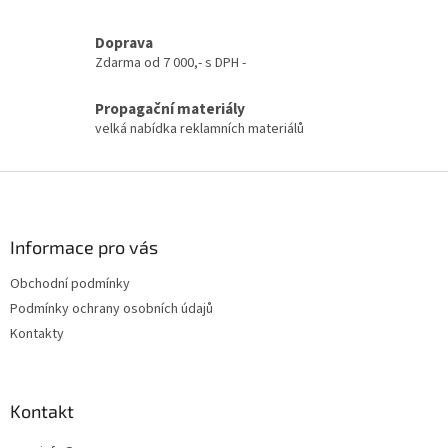
r
v
k
Doprava
y
Zdarma od 7 000,- s DPH -
v
ý
Propagační materiály
p
velká nabídka reklamních materiálů
i
s
u
Z
á
p
a
Informace pro vás
t
Obchodní podmínky
í
Podmínky ochrany osobních údajů
Kontakty
Kontakt