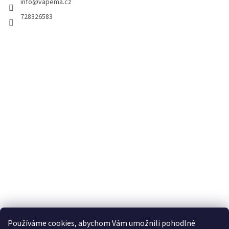
info
@
vapema.cz
728326583
Používáme cookies, abychom Vám umožnili pohodlné