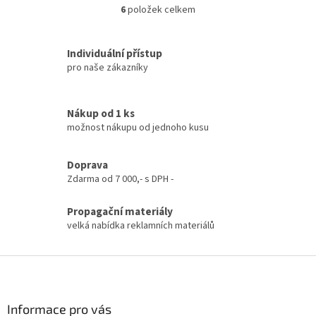
6
položek celkem
O
v
l
Individuální přístup
á
pro naše zákazníky
d
a
c
í
Nákup od 1 ks
p
možnost nákupu od jednoho kusu
r
v
k
Doprava
y
Zdarma od 7 000,- s DPH -
v
ý
Propagační materiály
p
velká nabídka reklamních materiálů
i
s
u
Z
á
p
a
Informace pro vás