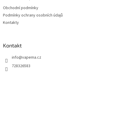
t
Obchodní podmínky
í
Podmínky ochrany osobních údajů
Kontakty
Kontakt
info
@
vapema.cz
728326583