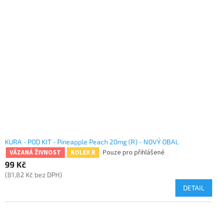
KURA - POD KIT - Pineapple Peach 20mg (R) - NOVÝ OBAL
Pouze pro přihlášené
VÁZANÁ ŽIVNOST
KOLEK R
99 Kč
(81,82 Kč bez DPH)
DETAIL