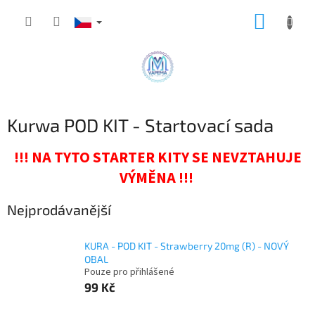
Přejít
NÁKUP
na
obsah
KOŠÍK
Kurwa POD KIT - Startovací sada
!!! NA TYTO STARTER KITY SE NEVZTAHUJE
VÝMĚNA !!!
Nejprodávanější
KURA - POD KIT - Strawberry 20mg (R) - NOVÝ
OBAL
Pouze pro přihlášené
99 Kč