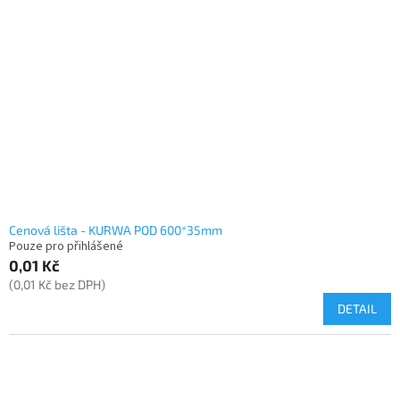
u
s
k
p
t
r
ů
o
d
u
k
t
ů
Cenová lišta - KURWA POD 600*35mm
Pouze pro přihlášené
0,01 Kč
(0,01 Kč bez DPH)
DETAIL