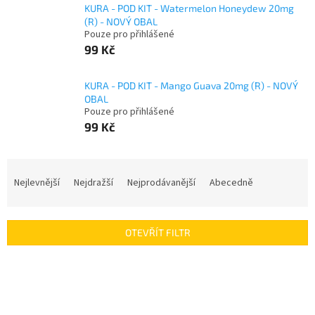
KURA - POD KIT - Watermelon Honeydew 20mg
(R) - NOVÝ OBAL
Pouze pro přihlášené
99 Kč
KURA - POD KIT - Mango Guava 20mg (R) - NOVÝ
OBAL
Pouze pro přihlášené
99 Kč
Ř
a
Nejlevnější
Nejdražší
Nejprodávanější
Abecedně
z
e
n
OTEVŘÍT FILTR
í
p
V
r
ý
o
p
d
i