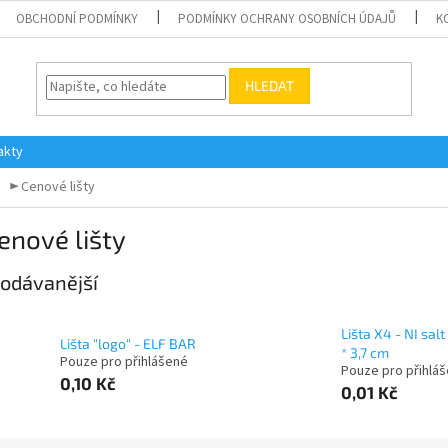
OBCHODNÍ PODMÍNKY
PODMÍNKY OCHRANY OSOBNÍCH ÚDAJŮ
K
HLEDAT
akty
► Cenové lišty
enové lišty
odávanější
Lišta X4 - NI salt
Lišta "logo" - ELF BAR
* 3,7 cm
Pouze pro přihlášené
Pouze pro přihlá
0,10 Kč
0,01 Kč