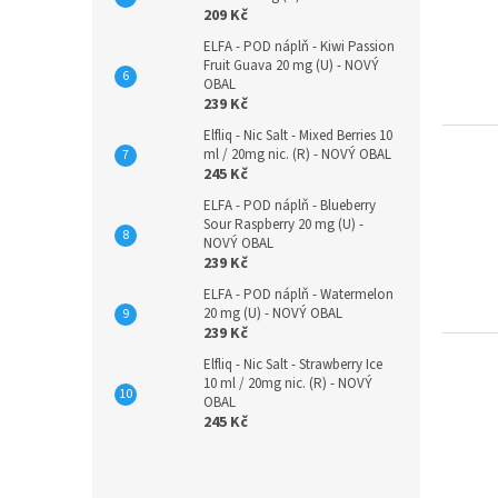
209 Kč
ELFA - POD náplň - Kiwi Passion
Fruit Guava 20 mg (U) - NOVÝ
OBAL
239 Kč
Elfliq - Nic Salt - Mixed Berries 10
ml / 20mg nic. (R) - NOVÝ OBAL
245 Kč
ELFA - POD náplň - Blueberry
Sour Raspberry 20 mg (U) -
NOVÝ OBAL
239 Kč
ELFA - POD náplň - Watermelon
20 mg (U) - NOVÝ OBAL
239 Kč
Elfliq - Nic Salt - Strawberry Ice
10 ml / 20mg nic. (R) - NOVÝ
OBAL
245 Kč