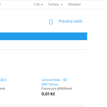
CZK
Čeština
ONTAKTY
Přihlášení
NÁKUPNÍ
Prázdný košík
KOŠÍK
 28,5
Cenová lišta - JDI
600*35mm
šené
Pouze pro přihlášené
0,01 Kč