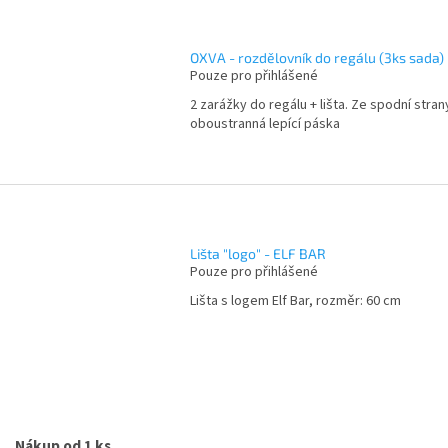
OXVA - rozdělovník do regálu (3ks sada)
Pouze pro přihlášené
2 zarážky do regálu + lišta. Ze spodní stran
oboustranná lepící páska
Lišta "logo" - ELF BAR
Pouze pro přihlášené
Lišta s logem Elf Bar, rozměr: 60 cm
O
v
l
á
Nákup od 1 ks