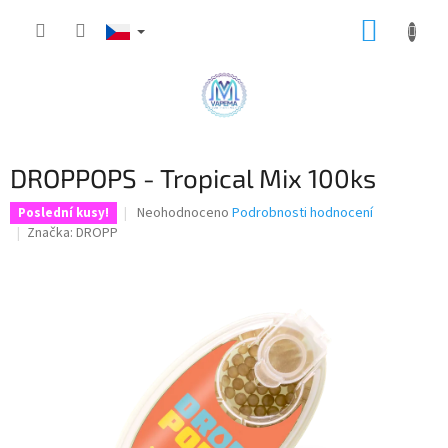
Přejít
NÁKUP
na
obsah
KOŠÍK
DROPPOPS - Tropical Mix 100ks
Průměrné
Neohodnoceno
Podrobnosti hodnocení
Poslední kusy!
hodnocení
Značka:
DROPP
produktu
je
0,0
z
5
hvězdiček.