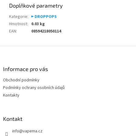
Doplňkové parametry
Kategorie
:
► DROPPOPS
Hmotnost
:
0.03 kg
EAN
:
08594218050114
Z
á
p
a
Informace pro vás
t
Obchodní podmínky
í
Podmínky ochrany osobních údajů
Kontakty
Kontakt
info
@
vapema.cz