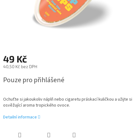
49 Kč
40,50 Kč bez DPH
Měrná
Pouze pro přihlášené
cena:
Ochuťte si jakoukoliv náplň nebo cigaretu práskací kuličkou a užijte si
osvěžující aroma tropického ovoce.
Detailní informace