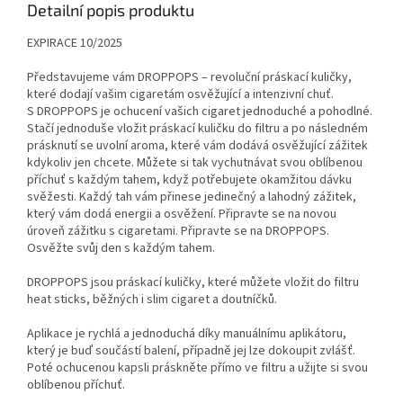
Detailní popis produktu
EXPIRACE 10/2025
Představujeme vám DROPPOPS – revoluční práskací kuličky,
které dodají vašim cigaretám osvěžující a intenzivní chuť.
S DROPPOPS je ochucení vašich cigaret jednoduché a pohodlné.
Stačí jednoduše vložit práskací kuličku do filtru a po následném
prásknutí se uvolní aroma, které vám dodává osvěžující zážitek
kdykoliv jen chcete. Můžete si tak vychutnávat svou oblíbenou
příchuť s každým tahem, když potřebujete okamžitou dávku
svěžesti. Každý tah vám přinese jedinečný a lahodný zážitek,
který vám dodá energii a osvěžení. Připravte se na novou
úroveň zážitku s cigaretami. Připravte se na DROPPOPS.
Osvěžte svůj den s každým tahem.
DROPPOPS jsou práskací kuličky, které můžete vložit do filtru
heat sticks, běžných i slim cigaret a doutníčků.
Aplikace je rychlá a jednoduchá díky manuálnímu aplikátoru,
který je buď součástí balení, případně jej lze dokoupit zvlášť.
Poté ochucenou kapsli práskněte přímo ve filtru a užijte si svou
oblíbenou příchuť.