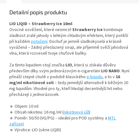
Detailní popis produktu
LIO LIQID – Strawberry Ice 10ml
Ovocné osvěžení, které neomrzí!
Strawberry Ice
kombinuje
sladkost zralé jahody s lehkým chladivým efektem, který potěší
při každém
potažení
. Dochuť je jemně sladkokyselá a krásně
vyvážená – žádný přeslazený sirup, ale příjemně svěží jahodová
vlna, která rozveselí tvoje chuťové buňky.
Za tímto liquidem stojí značka
LIO
, která si získala důvěru
především díky svým jednorázovým e-cigaretám
LIO NANO
. Nyní
přináší stejné chutě v podobě klasického
e-liquidu
, a to v
16
mg/ml nikotinové soli
– tedy jemnější alternativě k běžným 20
mg liquidům. Vhodné pro ty, kteří hledají decentnější hit nebo
přecházejí z jednorázovek.
🔹 Objem: 10 ml
🔹 Obsah nikotinu: 16 mg/ml (
nikotinová sůl
)
🔹 Poměr: 50/50 (VG/PG) – ideální pro POD systémy a
MTL
zařízení
🔹 Výrobce: LIO (série LIQID)