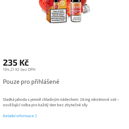
235 Kč
194,21 Kč bez DPH
Měrná
Pouze pro přihlášené
cena:
Sladká jahoda s jemně chladivým nádechem. 16 mg nikotinové soli –
osvěžující volba pro každý den bez zbytečné síly.
Detailní informace