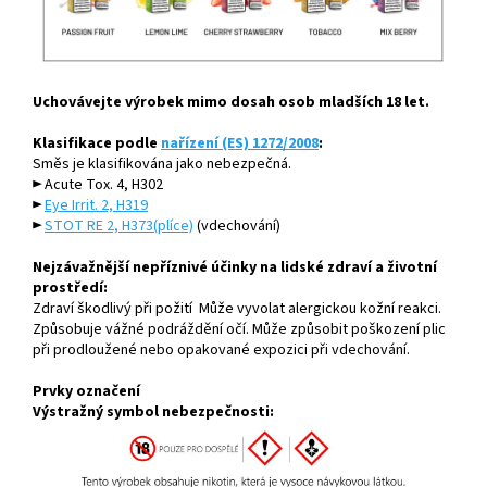
Uchovávejte výrobek mimo dosah osob mladších 18 let.
Klasifikace podle
nařízení (ES) 1272/2008
:
Směs je klasifikována jako nebezpečná.
► Acute Tox. 4, H302
►
Eye Irrit. 2, H319
►
STOT RE 2, H373(plíce)
(vdechování)
Nejzávažnější nepříznivé účinky na lidské zdraví a životní
prostředí:
Zdraví škodlivý při požití Může vyvolat alergickou kožní reakci.
Způsobuje vážné podráždění očí. Může způsobit poškození plic
při prodloužené nebo opakované expozici při vdechování.
Prvky označení
Výstražný symbol nebezpečnosti: