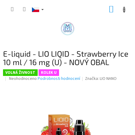
Přejít
NÁKUP
na
obsah
KOŠÍK
E-liquid - LIO LIQID - Strawberry Ice
10 ml / 16 mg (U) - NOVÝ OBAL
VOLNÁ ŽIVNOST
KOLEK U
Průměrné
Neohodnoceno
Podrobnosti hodnocení
Značka:
LIO NANO
hodnocení
produktu
je
0,0
z
5
hvězdiček.