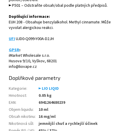
► P501 – Odstraňte obsah/obal podle platných předpisů.
Doplňující informace:
EUH 208 - Obsahuje benzylalkohol. Methyl cinnamate. Může
vyvolat alergickou reakci.
UFI
UJD0-Q099-Y00A-D2JH
GPSR
:
iMarket Wholesale s.r.o.
Husova 9/10, Vyškov, 68201
info@liovape.cz
Doplňkové parametry
Kategorie
:
► LIO LIQID
Hmotnost
:
0.05 kg
EAN
:
6941264680239
Objem liquidu
:
10 ml
Obsah nikotinu
:
16 mg/ml
Nikotinová sůl
:
jemnější chuť a rychlejší účinek
Poměr PG / VG
:
63% / 37%