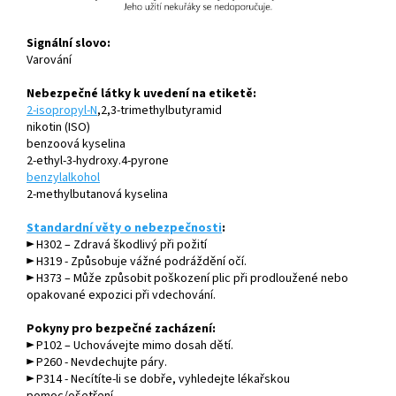
Signální slovo:
Varování
Nebezpečné látky k uvedení na etiketě:
2-isopropyl-N
,2,3-trimethylbutyramid
nikotin (ISO)
benzoová kyselina
2-ethyl-3-hydroxy.4-pyrone
benzylalkohol
2-methylbutanová kyselina
Standardní věty o nebezpečnosti
:
► H302 – Zdravá škodlivý při požití
► H319 - Způsobuje vážné podráždění očí.
► H373 – Může způsobit poškození plic při prodloužené nebo
opakované expozici při vdechování.
Pokyny pro bezpečné zacházení:
► P102 – Uchovávejte mimo dosah dětí.
► P260 - Nevdechujte páry.
► P314 - Necítíte-li se dobře, vyhledejte lékařskou
pomoc/ošetření.