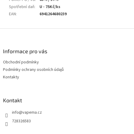
Spotřební daň
:
U - 75Kč/ks
EAN
:
6941264680239
Z
á
p
a
Informace pro vás
t
Obchodní podmínky
í
Podmínky ochrany osobních údajů
Kontakty
Kontakt
info
@
vapema.cz
728326583