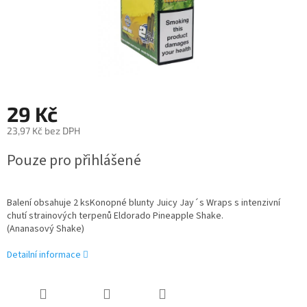
29 Kč
23,97 Kč bez DPH
Měrná
Pouze pro přihlášené
cena:
Balení obsahuje 2 ks
Konopné blunty Juicy Jay´s Wraps s intenzivní
chutí strainových terpenů
Eldorado Pineapple Shake
.
(Ananasový
Shake)
Detailní informace