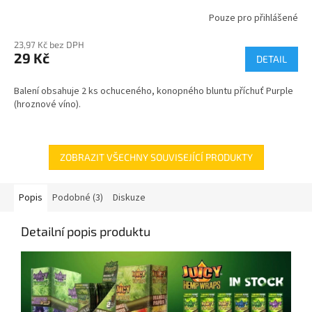
Pouze pro přihlášené
23,97 Kč bez DPH
29 Kč
DETAIL
Balení obsahuje 2 ks ochuceného, konopného bluntu příchuť Purple
(hroznové víno).
ZOBRAZIT VŠECHNY SOUVISEJÍCÍ PRODUKTY
Popis
Podobné (3)
Diskuze
Detailní popis produktu