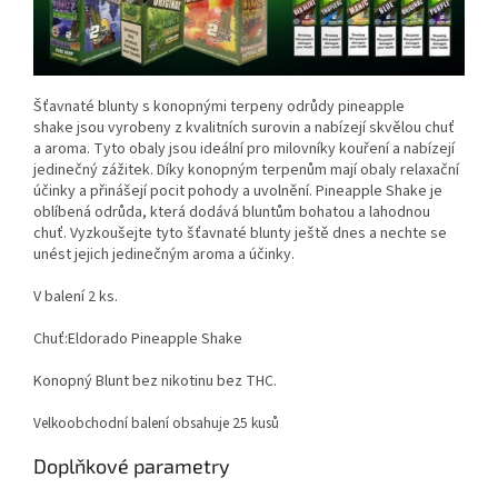
Šťavnaté blunty s konopnými terpeny odrůdy pineapple
shake jsou vyrobeny z kvalitních surovin a nabízejí skvělou chuť
a aroma. Tyto obaly jsou ideální pro milovníky kouření a nabízejí
jedinečný zážitek. Díky konopným terpenům mají obaly relaxační
účinky a přinášejí pocit pohody a uvolnění. Pineapple Shake je
oblíbená odrůda, která dodává bluntům bohatou a lahodnou
chuť. Vyzkoušejte tyto šťavnaté blunty ještě dnes a nechte se
unést jejich jedinečným aroma a účinky.
V bale
ní 2 ks.
Chuť:
Eldorado Pineapple Shake
Konopný Blunt bez nikotinu bez THC.
Velkoobchodní balení obsahuje 25 kusů
Doplňkové parametry