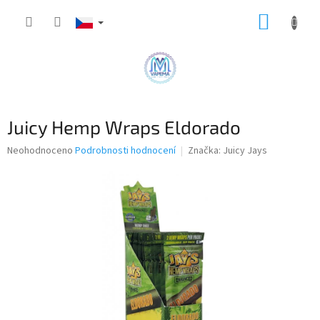
Přejít
NÁKUP
na
obsah
KOŠÍK
Juicy Hemp Wraps Eldorado
Průměrné
Neohodnoceno
Podrobnosti hodnocení
Značka:
Juicy Jays
hodnocení
produktu
je
0,0
z
5
hvězdiček.