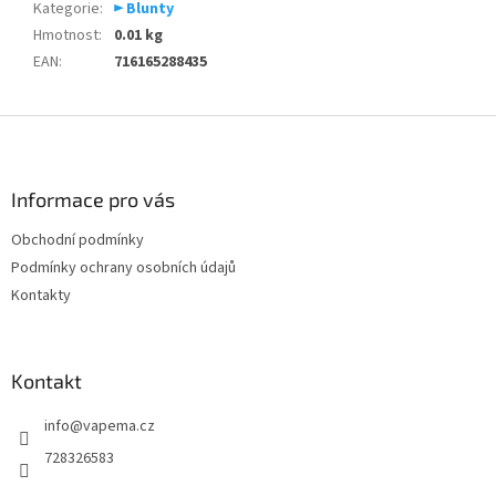
Kategorie
:
► Blunty
Hmotnost
:
0.01 kg
EAN
:
716165288435
Z
á
p
a
Informace pro vás
t
Obchodní podmínky
í
Podmínky ochrany osobních údajů
Kontakty
Kontakt
info
@
vapema.cz
728326583