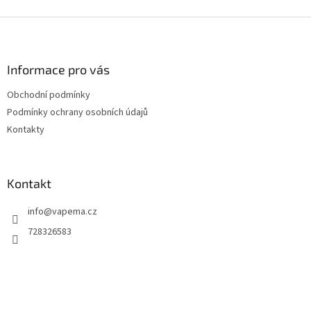
s
u
Z
á
p
a
Informace pro vás
t
Obchodní podmínky
í
Podmínky ochrany osobních údajů
Kontakty
Kontakt
info
@
vapema.cz
728326583