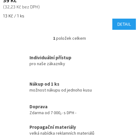
39 Kč
(32,23 Kč bez DPH)
Měrná
13 Kč / 1 ks
cena:
DETAIL
1
položek celkem
O
v
l
Individuální přístup
á
pro naše zákazníky
d
a
c
í
Nákup od 1 ks
p
možnost nákupu od jednoho kusu
r
v
k
Doprava
y
Zdarma od 7 000,- s DPH -
v
ý
Propagační materiály
p
velká nabídka reklamních materiálů
i