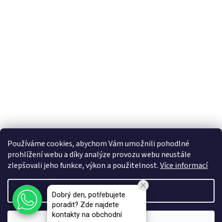
Používáme cookies, abychom Vám umožnili pohodlné
prohlížení webu a díky analýze provozu webu neustále
zlepšovali jeho funkce, výkon a použitelnost.
Více informací
Vytvořil Shoptet Premium
Nastavení
Dobrý den, potřebujete
poradit? Zde najdete
Copyright 2026
VAPEMA - B2B e-shop
. Všechna práva vyhrazena.
kontakty na obchodní