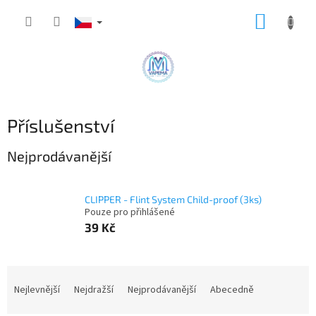
Přejít
NÁKUP
na
obsah
KOŠÍK
Příslušenství
Nejprodávanější
CLIPPER - Flint System Child-proof (3ks)
Pouze pro přihlášené
39 Kč
Ř
a
Nejlevnější
Nejdražší
Nejprodávanější
Abecedně
z