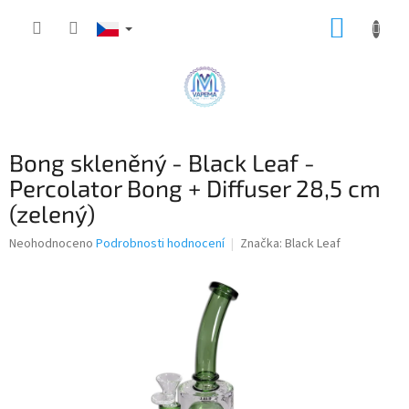
Přejít
NÁKUP
na
obsah
KOŠÍK
Bong skleněný - Black Leaf -
Percolator Bong + Diffuser 28,5 cm
(zelený)
Průměrné
Neohodnoceno
Podrobnosti hodnocení
Značka:
Black Leaf
hodnocení
produktu
je
0,0
z
5
hvězdiček.