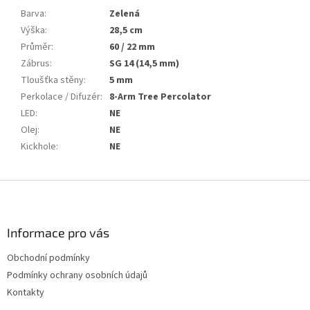
Barva
:
Zelená
Výška
:
28,5 cm
Průměr
:
60 / 22 mm
Zábrus
:
SG 14 (14,5 mm)
Tloušťka stěny
:
5 mm
Perkolace / Difuzér
:
8-Arm Tree Percolator
LED
:
NE
Olej
:
NE
Kickhole
:
NE
Z
á
p
a
Informace pro vás
t
Obchodní podmínky
í
Podmínky ochrany osobních údajů
Kontakty