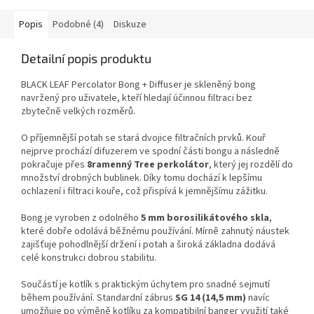
Popis
Podobné (4)
Diskuze
Detailní popis produktu
BLACK LEAF Percolator Bong + Diffuser je skleněný bong
navržený pro uživatele, kteří hledají účinnou filtraci bez
zbytečně velkých rozměrů.
O příjemnější potah se stará dvojice filtračních prvků. Kouř
nejprve prochází difuzerem ve spodní části bongu a následně
pokračuje přes
8ramenný Tree perkolátor
, který jej rozdělí do
množství drobných bublinek. Díky tomu dochází k lepšímu
ochlazení i filtraci kouře, což přispívá k jemnějšímu zážitku.
Bong je vyroben z odolného
5 mm borosilikátového skla
,
které dobře odolává běžnému používání. Mírně zahnutý náustek
zajišťuje pohodlnější držení i potah a široká základna dodává
celé konstrukci dobrou stabilitu.
Součástí je kotlík s praktickým úchytem pro snadné sejmutí
během používání. Standardní zábrus
SG 14 (14,5 mm)
navíc
umožňuje po výměně kotlíku za kompatibilní banger využití také