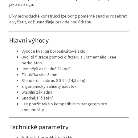
jako dab rigu.
Díky jednoduché konstrukci lze bong poměrně snadno rozebrat
a vyčistit, což usnadňuje pravidelnou údržbu.
Hlavní výhody
Vysoce kvalitní borosilikátové sklo
Dvojitá filtrace pomocí difuzeru a 8ramenného Tree
perkolátoru
Jemnější a chladnější kouř
Tloušťka skla 5 mm
Standardní zábrus SG 14 (14,5 mm)
Ergonomicky zahnutý náustek
Stabilní základna
Snadnější čištění
Lze použít také s kompatibilním bangerem pro
koncentráty
Technické parametry
Materiál: borosilikátové sklo