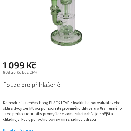
1 099 Kč
908,26 Kč bez DPH
Měrná
Pouze pro přihlášené
cena:
Kompaktní skleněný bong BLACK LEAF z kvalitního borosilikátového
skla s dvojitou filtrací pomocí integrovaného difuzeru a 8ramenného
Tree perkolátoru. Díky promyšlené konstrukci nabízí jemnější a
chladnější kouř, pohodlné používání i snadnou údržbu.
Detailní informace