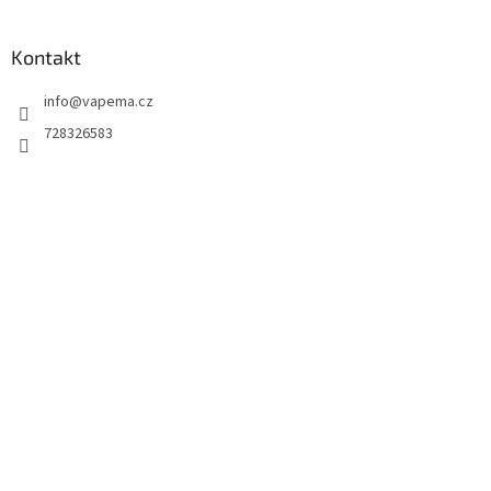
Kontakt
info
@
vapema.cz
728326583