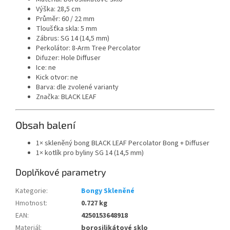
Výška: 28,5 cm
Průměr: 60 / 22 mm
Tloušťka skla: 5 mm
Zábrus: SG 14 (14,5 mm)
Perkolátor: 8-Arm Tree Percolator
Difuzer: Hole Diffuser
Ice: ne
Kick otvor: ne
Barva: dle zvolené varianty
Značka: BLACK LEAF
Obsah balení
1× skleněný bong BLACK LEAF Percolator Bong + Diffuser
1× kotlík pro byliny SG 14 (14,5 mm)
Doplňkové parametry
Kategorie
:
Bongy Skleněné
Hmotnost
:
0.727 kg
EAN
:
4250153648918
Materiál
:
borosilikátové sklo