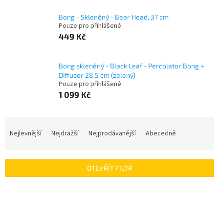
Bong - Skleněný - Bear Head, 37 cm
Pouze pro přihlášené
449 Kč
Bong skleněný - Black Leaf - Percolator Bong +
Diffuser 28,5 cm (zelený)
Pouze pro přihlášené
1 099 Kč
Ř
a
Nejlevnější
Nejdražší
Nejprodávanější
Abecedně
z
e
n
OTEVŘÍT FILTR
í
p
V
r
ý
o
p
d