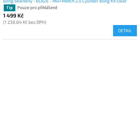
Bong skleněný - BLAZE - Mix+Match 2.0 Cylinder Bong Kit clear
Pouze pro přihlášené
Tip
1 499 Kč
(1 238,84 Kč bez DPH)
DETAIL