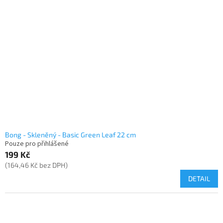
i
u
s
k
p
t
r
ů
o
d
u
k
t
ů
Bong - Skleněný - Basic Green Leaf 22 cm
Pouze pro přihlášené
199 Kč
(164,46 Kč bez DPH)
DETAIL