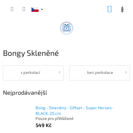
Přejít
NÁKUP
na
obsah
KOŠÍK
Bongy Skleněné
s perkolací
bez perkolace
Nejprodávanější
Bong - Skleněný - Giftset - Super Heroes -
BLACK, 20 cm
Pouze pro přihlášené
549 Kč