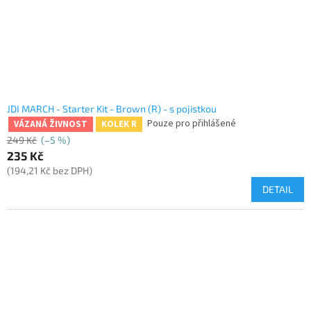
JDI MARCH - Starter Kit - Brown (R) - s pojistkou
Pouze pro přihlášené
VÁZANÁ ŽIVNOST
KOLEK R
249 Kč
(–5 %)
235 Kč
(194,21 Kč bez DPH)
DETAIL