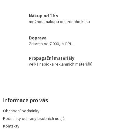
a
c
í
Nákup od 1 ks
p
možnost nákupu od jednoho kusu
r
v
k
Doprava
y
Zdarma od 7 000,- s DPH -
v
ý
Propagační materiály
p
velká nabídka reklamních materiálů
i
s
u
Z
á
p
a
Informace pro vás
t
Obchodní podmínky
í
Podmínky ochrany osobních údajů
Kontakty