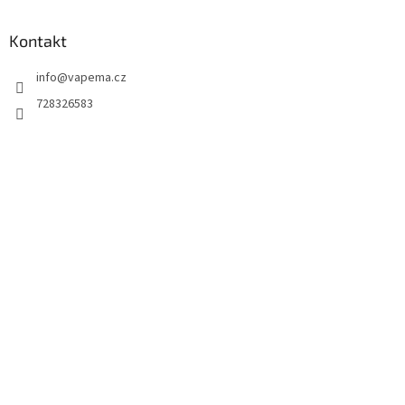
Kontakt
info
@
vapema.cz
728326583