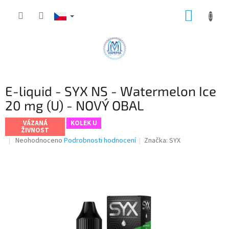
Přejít
NÁKUP
na
obsah
KOŠÍK
E-liquid - SYX NS - Watermelon Ice
20 mg (U) - NOVÝ OBAL
VÁZANÁ
KOLEK U
ŽIVNOST
Průměrné
Neohodnoceno
Podrobnosti hodnocení
Značka:
SYX
hodnocení
produktu
je
0,0
z
5
hvězdiček.