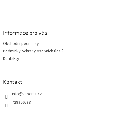
Z
á
p
a
Informace pro vás
t
Obchodní podmínky
í
Podmínky ochrany osobních údajů
Kontakty
Kontakt
info
@
vapema.cz
728326583