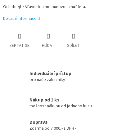
Ochutnejte šťavnatou melounovou chuť léta.
Detailní informace
ZEPTAT SE
HLÍDAT
SDÍLET
Individuální přístup
pro naše zákazníky
Nákup od 1 ks
možnost nákupu od jednoho kusu
Doprava
Zdarma od 7 000,- s DPH -