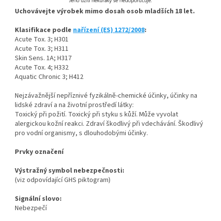
Uchovávejte výrobek mimo dosah osob mladších 18 let.
Klasifikace podle
nařízení (ES) 1272/2008
:
Acute Tox. 3; H301
Acute Tox. 3; H311
Skin Sens. 1A; H317
Acute Tox. 4; H332
Aquatic Chronic 3; H412
Nejzávažnější nepříznivé fyzikálně-chemické účinky, účinky na
lidské zdraví a na životní prostředí látky:
Toxický při požití. Toxický při styku s kůží. Může vyvolat
alergickou kožní reakci. Zdraví škodlivý při vdechávání. Škodlivý
pro vodní organismy, s dlouhodobými účinky.
Prvky označení
Výstražný symbol nebezpečnosti:
(viz odpovídající GHS piktogram)
Signální slovo:
Nebezpečí