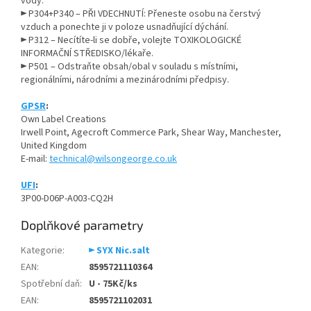
vody.
► P304+P340 – PŘI VDECHNUTÍ: Přeneste osobu na čerstvý
vzduch a ponechte ji v poloze usnadňující dýchání.
► P312 – Necítíte-li se dobře, volejte TOXIKOLOGICKÉ
INFORMAČNÍ STŘEDISKO/lékaře.
► P501 – Odstraňte obsah/obal v souladu s místními,
regionálními, národními a mezinárodními předpisy.
GPSR
:
Own Label Creations
Irwell Point, Agecroft Commerce Park, Shear Way, Manchester,
United Kingdom
E-mail:
technical@wilsongeorge.co.uk
UFI
:
3P00-D06P-A003-CQ2H
Doplňkové parametry
Kategorie
:
► SYX Nic.salt
EAN
:
8595721110364
Spotřební daň
:
U - 75Kč/ks
EAN
:
8595721102031