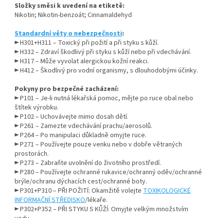
Složky směsi k uvedení na etiketě:
Nikotin; Nikotin-benzoát; Cinnamaldehyd
Standardní věty o nebezpečnosti
:
► H301+H311 – Toxický při požití a při styku s kůží.
► H332 – Zdraví škodlivý při styku s kůží nebo při vdechávání.
► H317 – Může vyvolat alergickou kožní reakci.
► H412 – Škodlivý pro vodní organismy, s dlouhodobými účinky.
Pokyny pro bezpečné zacházení:
► P101 – Je-li nutná lékařská pomoc, mějte po ruce obal nebo
štítek výrobku.
► P102 – Uchovávejte mimo dosah dětí.
► P261 – Zamezte vdechávání prachu/aerosolů.
► P264 – Po manipulaci důkladně omyjte ruce.
► P271 – Používejte pouze venku nebo v dobře větraných
prostorách.
► P273 – Zabraňte uvolnění do životního prostředí.
► P280 – Používejte ochranné rukavice/ochranný oděv/ochranné
brýle/ochranu dýchacích cest/ochranné boty.
► P301+P310 – PŘI POŽITÍ: Okamžitě volejte
TOXIKOLOGICKÉ
INFORMAČNÍ STŘEDISKO
/lékaře.
► P302+P352 – PŘI STYKU S KŮŽÍ: Omyjte velkým množstvím