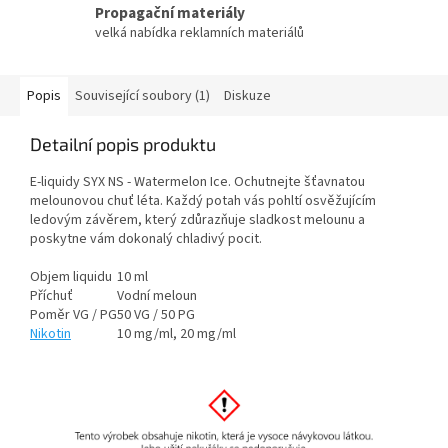
Propagační materiály
velká nabídka reklamních materiálů
Popis
Související soubory (1)
Diskuze
Detailní popis produktu
E-liquidy SYX NS - Watermelon Ice. Ochutnejte šťavnatou
melounovou chuť léta. Každý potah vás pohltí osvěžujícím
ledovým závěrem, který zdůrazňuje sladkost melounu a
poskytne vám dokonalý chladivý pocit.
Objem liquidu
10 ml
Příchuť
Vodní meloun
Poměr VG / PG
50 VG / 50 PG
Nikotin
10 mg/ml, 20 mg/ml