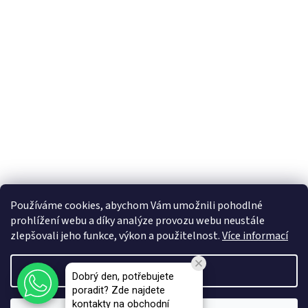
Používáme cookies, abychom Vám umožnili pohodlné
prohlížení webu a díky analýze provozu webu neustále
zlepšovali jeho funkce, výkon a použitelnost.
Více informací
Vytvořil Shoptet Premium
Nastavení
Dobrý den, potřebujete
poradit? Zde najdete
Copyright 2026
VAPEMA - B2B e-shop
. Všechna práva vyhrazena.
kontakty na obchodní