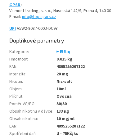
GPSR
:
Valmont trading, s. r. o., Nuselská 142/9, Praha 4, 140 00
E-mail:
info@topcigars.cz
UFI
A5W2-8087-000D-DC9Y
Doplňkové parametry
Kategorie
:
► Elfliq
Hmotnost
:
0.015 kg
EAN
:
4895255207122
Intenzita
:
20 mg
Nikotin
:
Nic-salt
Objem
:
10ml
Příchuť
:
Ovocná
Poměr VG/PG
:
50/50
Obsah nikotinu v dávce
:
133 µg
Obsah nikotinu
:
10 mg/ml
EAN
:
4895255207122
Spotřební daň
:
U - 75Kč/ks