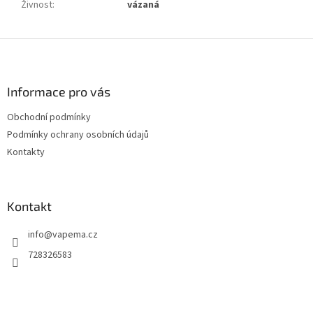
Živnost
:
vázaná
Z
á
p
a
Informace pro vás
t
Obchodní podmínky
í
Podmínky ochrany osobních údajů
Kontakty
Kontakt
info
@
vapema.cz
728326583