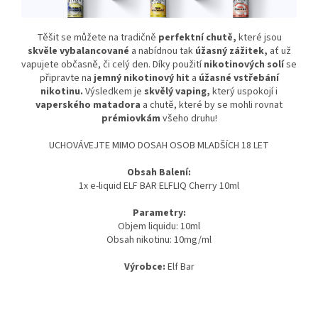
Těšit se můžete na tradičně
perfektní chutě,
které jsou
skvěle vybalancované
a nabídnou tak
úžasný
zážitek,
ať už
vapujete občasně, či celý den. Díky použití
nikotinových solí
se
připravte na
jemný nikotinový hit
a
úžasné vstřebání
nikotinu.
Výsledkem je
skvělý vaping,
který uspokojí i
vaperského matadora
a chutě, které by se mohli rovnat
prémiovkám
všeho druhu!
UCHOVÁVEJTE MIMO DOSAH OSOB MLADŠÍCH 18 LET
Obsah Balení:
1x e-liquid ELF BAR ELFLIQ Cherry 10ml
Parametry:
Objem liquidu: 10ml
Obsah nikotinu: 10mg/ml
Výrobce:
Elf Bar