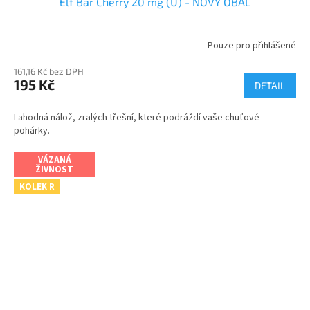
Elf Bar Cherry 20 mg (U) - NOVÝ OBAL
Pouze pro přihlášené
161,16 Kč bez DPH
195 Kč
DETAIL
Lahodná nálož, zralých třešní, které podráždí vaše chuťové
pohárky.
VÁZANÁ
ŽIVNOST
KOLEK R