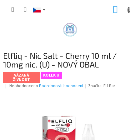
Přejít
NÁKUP
na
obsah
KOŠÍK
Elfliq - Nic Salt - Cherry 10 ml /
10mg nic. (U) - NOVÝ OBAL
VÁZANÁ
KOLEK U
ŽIVNOST
Průměrné
Neohodnoceno
Podrobnosti hodnocení
Značka:
Elf Bar
hodnocení
produktu
je
0,0
z
5
hvězdiček.