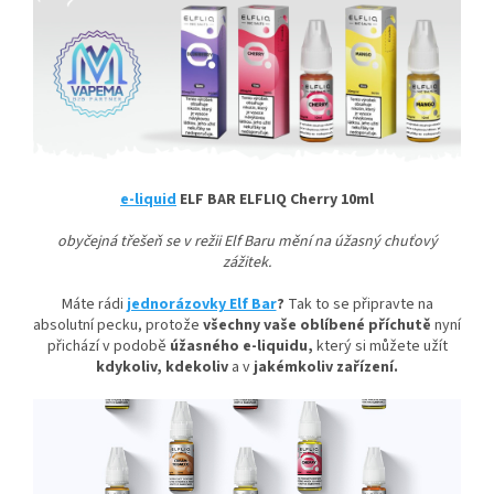
e-liquid
ELF BAR ELFLIQ Cherry 10ml
obyčejná třešeň se v režii Elf Baru mění na úžasný chuťový
zážitek.
Máte rádi
jednorázovky Elf Bar
?
Tak to se připravte na
absolutní pecku, protože
všechny vaše oblíbené příchutě
nyní
přichází v podobě
úžasného e-liquidu,
který si můžete užít
kdykoliv, kdekoliv
a v
jakémkoliv zařízení.