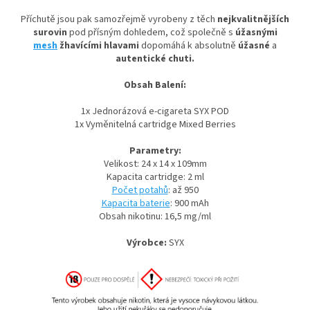
Příchutě jsou pak samozřejmě vyrobeny z těch
nejkvalitnějších
surovin
pod přísným dohledem, což společně s
úžasnými
mesh
žhavícími hlavami
dopomáhá k absolutně
úžasné
a
autentické chuti.
Obsah Balení:
1x Jednorázová e-cigareta SYX POD
1x Vyměnitelná cartridge Mixed Berries
Parametry:
Velikost: 24 x 14 x 109mm
Kapacita cartridge: 2 ml
Počet potahů
: až 950
Kapacita baterie
: 900 mAh
Obsah nikotinu: 16,5 mg/ml
Výrobce:
SYX