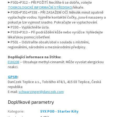
► P301+P312 – PŘI POŽITÍ: Necítíte-li se dobře, volejte
TOXIKOLOGICKÉ INFORMAČNÍ STŘEDISKO
/lékaře.
► P305+P351+P338 – PŘI ZASAŽENÍ OČÍ: Několik minut opatrně
vyplachujte vodou. Vyjměte kontaktní čočky, jsou-li nasazeny a
pokud je lze vyjmout snadno. Pokračujte ve vyplachování.
► P330 – Vypláchněte ústa.
► P333+P313 – Při podráždění kůže nebo vyrážce: Vyhledejte
lékařskou pomoc/ošetření.
► P501 – Odstraňte obsah/obal v souladu s místními,
regionálními, národními a mezinárodními předpisy.
Doplňující informace na štítku:
EUH208
– Obsahuje methyl-cinnamát. Může vyvolat alergickou
reakci.
GPSR
:
DanCzek Teplice a.s., Tolstého 474/1, 415 03 Teplice, Česká
republika
E-mail:
schwarzinger
@danczek.com
Doplňkové parametry
Kategorie
:
SYX POD - Starter Kity