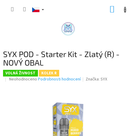
Přejít
NÁKUP
na
obsah
KOŠÍK
SYX POD - Starter Kit - Zlatý (R) -
NOVÝ OBAL
VOLNÁ ŽIVNOST
KOLEK R
Průměrné
Neohodnoceno
Podrobnosti hodnocení
Značka:
SYX
hodnocení
produktu
je
0,0
z
5
hvězdiček.