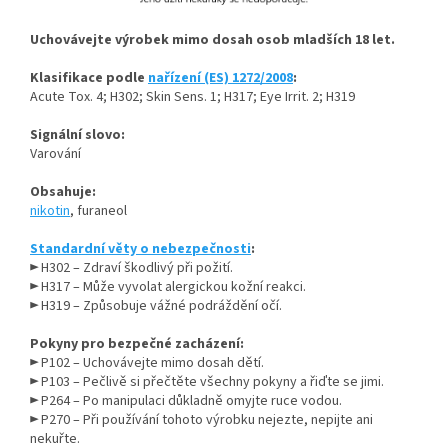
Uchovávejte výrobek mimo dosah osob mladších 18 let.
Klasifikace podle
nařízení (ES) 1272/2008
:
Acute Tox. 4; H302; Skin Sens. 1; H317; Eye Irrit. 2; H319
Signální slovo:
Varování
Obsahuje:
nikotin
, furaneol
Standardní věty o nebezpečnosti
:
► H302 – Zdraví škodlivý při požití.
► H317 – Může vyvolat alergickou kožní reakci.
► H319 – Způsobuje vážné podráždění očí.
Pokyny pro bezpečné zacházení:
► P102 – Uchovávejte mimo dosah dětí.
► P103 – Pečlivě si přečtěte všechny pokyny a řiďte se jimi.
► P264 – Po manipulaci důkladně omyjte ruce vodou.
► P270 – Při používání tohoto výrobku nejezte, nepijte ani
nekuřte.