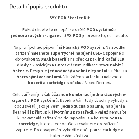
Detailní popis produktu
SYX POD Starter Kit
Pokud chcete to nejlepší ze světů
POD systémů
a
jednorázových e-cigaret
-
SYX POD
je přesně to, co hledáte.
Na první pohled připomíná
klasický POD
systém. Na spodku
zařízení naleznete
superrychlé nabíjení USB-C
spojené s
obrovskou
950mAh baterií
a na předku pak
indikační LED
diody
s klasickým
RGB
rozvržením indikace stavu
nabití
baterie
.
Design je
jednoduchý
a
velmi elegantní
s několika
barevnými variantami.
V každém starter kitu naleznete
baterii
a
cartridge
s příchutí Mixed Berries.
Celé zařízení je však
úžasnou kombinací jednorázových e-
cigaret
a
POD systémů.
Nabídne Vám tedy všechny výhody z
obou světů, jako je velmi
jednoduchá obsluha, nabíjení
a
šetrnější přístup
k
životnímu prostředí.
Nyní už nemusíte
kupovat celá zařízení po dovapování, ale koupíte
pouze
cartridge,
kterou jednoduše zacvaknete do zařízení a
vapujete. Po dovapování vyhodíte opět pouze cartridge a
baterie Vám zůstává.