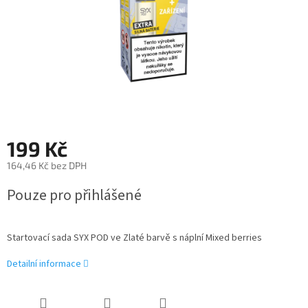
199 Kč
164,46 Kč bez DPH
Měrná
Pouze pro přihlášené
cena:
Startovací sada SYX POD ve Zlaté barvě s náplní Mixed berries
Detailní informace