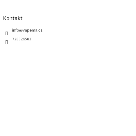
Kontakt
info
@
vapema.cz
728326583