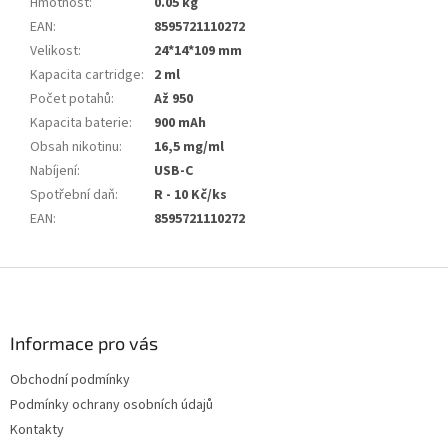
Hmotnost
:
0.05 kg
EAN
:
8595721110272
Velikost
:
24*14*109 mm
Kapacita cartridge
:
2 ml
Počet potahů
:
Až 950
Kapacita baterie
:
900 mAh
Obsah nikotinu
:
16,5 mg/ml
Nabíjení
:
USB-C
Spotřební daň
:
R - 10 Kč/ks
EAN
:
8595721110272
Z
á
p
a
Informace pro vás
t
Obchodní podmínky
í
Podmínky ochrany osobních údajů
Kontakty