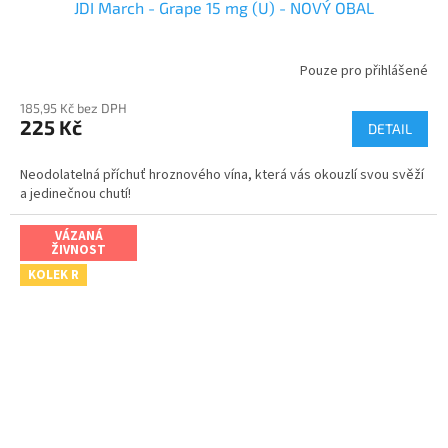
JDI March - Grape 15 mg (U) - NOVÝ OBAL
Pouze pro přihlášené
185,95 Kč bez DPH
225 Kč
DETAIL
Neodolatelná příchuť hroznového vína, která vás okouzlí svou svěží
a jedinečnou chutí!
VÁZANÁ
ŽIVNOST
KOLEK R