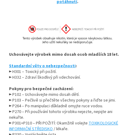
potáhnutí
.
Uchovávejte výrobek mimo dosah osob mladších 18 let.
Standardní věty o nebezpečnosti
:
► H301 – Toxický při požití.
► H332 – Zdraví škodlivý při vdechování.
Pokyny pro bezpečné zacházení:
► P102 – Uchovávejte mimo dosah dětí.
► P103 – Pečlivě si přečtěte všechny pokyny a řiďte se jimi.
► P264 – Po manipulaci důkladně omyjte ruce vodou.
► P270 – Při používání tohoto výrobku nejezte, nepijte ani
nekuřte.
► P301+P310 – PŘI POŽITÍ: Okamžitě volejte
TOXIKOLOGICKÉ
INFORMAČNÍ STŘEDISKO
/ lékaře.
► P330 – Vypláchněte ústa.