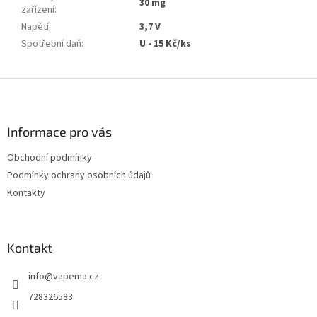
30 mg
zařízení
:
Napětí
:
3,7 V
Spotřební daň
:
U - 15 Kč/ks
Z
á
p
a
Informace pro vás
t
Obchodní podmínky
í
Podmínky ochrany osobních údajů
Kontakty
Kontakt
info
@
vapema.cz
728326583