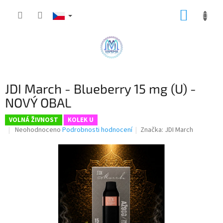
Přejít
NÁKUP
na
obsah
KOŠÍK
JDI March - Blueberry 15 mg (U) -
NOVÝ OBAL
VOLNÁ ŽIVNOST
KOLEK U
Průměrné
Neohodnoceno
Podrobnosti hodnocení
Značka:
JDI March
hodnocení
produktu
je
0,0
z
5
hvězdiček.