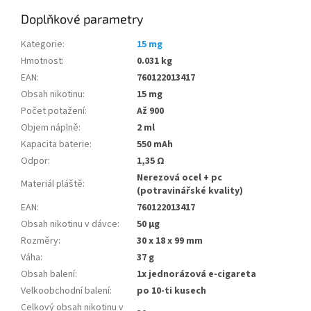
Doplňkové parametry
Kategorie
:
15 mg
Hmotnost
:
0.031 kg
EAN
:
760122013417
Obsah nikotinu
:
15 mg
Počet potažení
:
Až 900
Objem náplně
:
2 ml
Kapacita baterie
:
550 mAh
Odpor
:
1,35 Ω
Nerezová ocel + pc
Materiál pláště
:
(potravinářské kvality)
EAN
:
760122013417
Obsah nikotinu v dávce
:
50 µg
Rozměry
:
30 x 18 x 99 mm
Váha
:
37 g
Obsah balení
:
1x jednorázová e-cigareta
Velkoobchodní balení
:
po 10-ti kusech
Celkový obsah nikotinu v