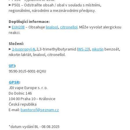
► P501 – Odstraňte obsah / obal v souladu s místními,
regionálními, národními a mezinárodními předpisy.
Doplňující informace:
►
EUH208
– Obsahuje
linalool
,
citronellol
. Může vyvolat alergickou
reakci.
Složení:
►
2-Isopropyl-N
,2,3-trimethylbutyramid (
WS-23
),
nikotin
benzoát,
nikotin laktát, linalool, citronellol.
UFI
:
9S90-30J5-6001-8QXU
GPSR
:
JDI vape Europe s. r. o.
Do Dolnic 146
104 00 Praha 10 – Královice
Česká republika
E-mail:
banitorof@seznam.cz
*datum vydání BL - 08.08.2025