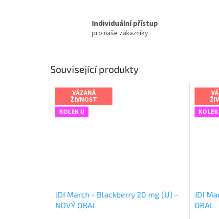
Individuální přístup
pro naše zákazníky
Související produkty
VÁZANÁ
VÁ
ŽIVNOST
ŽI
KOLEK U
KOLEK
JDI March - Blackberry 20 mg (U) -
JDI Ma
NOVÝ OBAL
OBAL