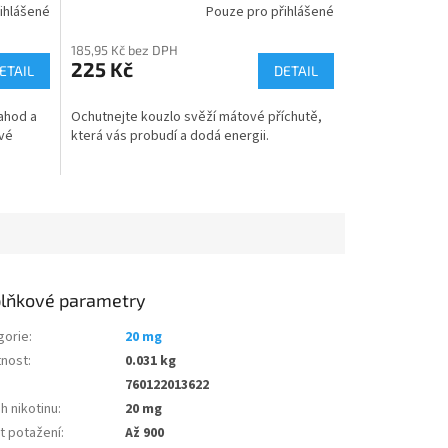
ihlášené
Pouze pro přihlášené
Průměrné
hodnocení
185,95 Kč bez DPH
produktu
225 Kč
ETAIL
je
DETAIL
5,0
z
ahod a
Ochutnejte kouzlo svěží mátové příchutě,
5
ové
která vás probudí a dodá energii.
hvězdiček.
lňkové parametry
gorie
:
20 mg
nost
:
0.031 kg
760122013622
h nikotinu
:
20 mg
t potažení
:
Až 900