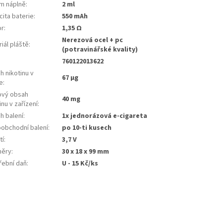
m náplně
:
2 ml
ita baterie
:
550 mAh
or
:
1,35 Ω
Nerezová ocel + pc
iál pláště
:
(potravinářské kvality)
760122013622
 nikotinu v
67 µg
e
:
ový obsah
40 mg
inu v zařízení
:
h balení
:
1x jednorázová e-cigareta
oobchodní balení
:
po 10-ti kusech
tí
:
3,7 V
ěry
:
30 x 18 x 99 mm
řební daň
:
U - 15 Kč/ks