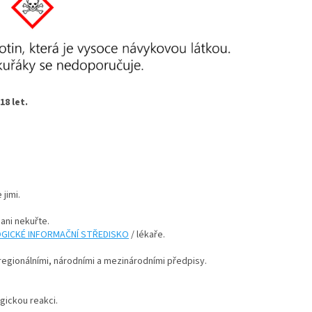
8 let.
jimi.
 ani nekuřte.
GICKÉ INFORMAČNÍ STŘEDISKO
/ lékaře.
 regionálními, národními a mezinárodními předpisy.
gickou reakci.