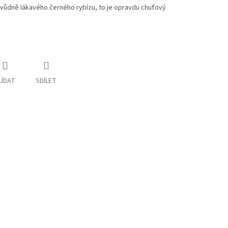
vůdně lákavého černého rybízu, to je opravdu chuťový
LÍDAT
SDÍLET