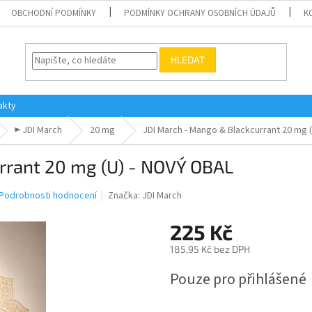
OBCHODNÍ PODMÍNKY
PODMÍNKY OCHRANY OSOBNÍCH ÚDAJŮ
K
HLEDAT
akty
► JDI March
20 mg
JDI March - Mango & Blackcurrant 20 mg 
rrant 20 mg (U) - NOVÝ OBAL
Podrobnosti hodnocení
Značka:
JDI March
225 Kč
185,95 Kč bez DPH
Měrná
Pouze pro přihlášené
cena: