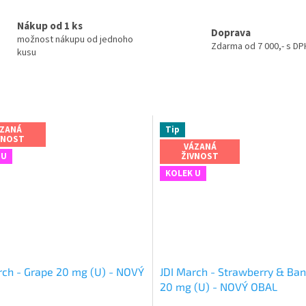
Nákup od 1 ks
Doprava
možnost nákupu od jednoho
Zdarma od 7 000,- s DPH
kusu
ZANÁ
Tip
VNOST
VÁZANÁ
 U
ŽIVNOST
KOLEK U
rch - Grape 20 mg (U) - NOVÝ
JDI March - Strawberry & Ba
20 mg (U) - NOVÝ OBAL