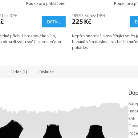
Pouze pro přihlášené
Pouze pro př
č bez DPH
185,95 Kč bez DPH
Kč
225 Kč
DETAIL
D
elná příchuť hroznového vína,
Nepřekonatelná a osvěžující směs j
s okouzlí svou svěží a jedinečnou
banánů vám doslova roztančí chuť
pohárky.
Videa (1)
Diskuze
Dop
Kate
Hmot
EAN
:
Obsa
Poče