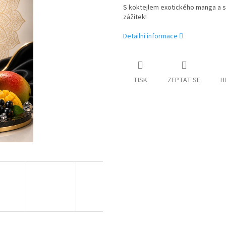
S koktejlem exotického manga a s
zážitek!
Detailní informace
TISK
ZEPTAT SE
H