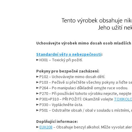
Uchovávejte výrobek mimo dosah osob mladších 1
Standardní věty o nebezpečnosti
:
► H301 – Toxický při požití.
Pokyny pro bezpečné zacházení:
► P102 – Uchovávejte mimo dosah dětí.
► P103 – Pečlivě si přečtěte všechny pokyny a řiďte se 
► P264 – Po manipulaci důkladně omyjte ruce vodou.
► P270 – Při používání tohoto výrobku nejezte, nepijte
► P301+P310 – PŘI POŽITÍ: Okamžitě volejte
TOXIKOLO
► P330 – Vypláchněte ústa.
► P501 – Odstraňte obsah / obal v souladu s místními,
Doplňující informace:
►
EUH208
– Obsahuje benzyl alkohol. Může vyvolat aler