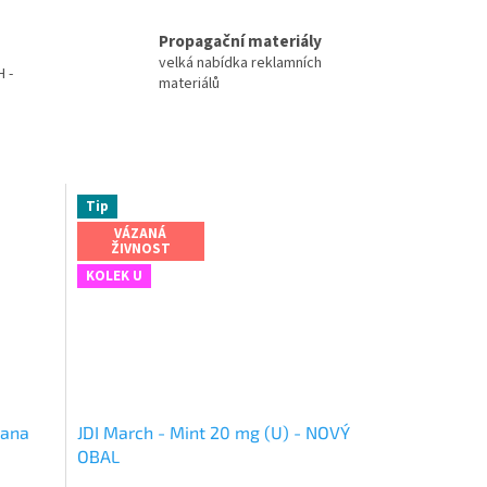
Propagační materiály
velká nabídka reklamních
 -
materiálů
Tip
VÁZANÁ
ŽIVNOST
KOLEK U
nana
JDI March - Mint 20 mg (U) - NOVÝ
OBAL