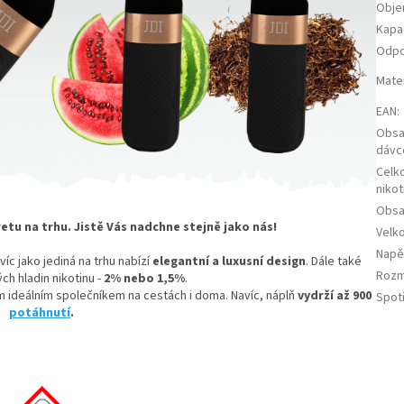
Obje
Kapac
Odp
Mater
EAN
:
Obsah
dávc
Celk
nikot
Obsa
etu na trhu. Jistě Vás nadchne stejně jako nás!
Velk
Napě
íc jako jediná na trhu nabízí
elegantní a luxusní design
. Dále také
Rozm
ch hladin nikotinu -
2% nebo 1,5%
.
 ideálním společníkem na cestách i doma. Navíc, náplň
vydrží až 900
Spot
potáhnutí
.