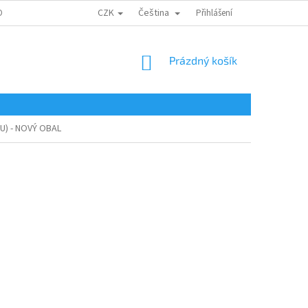
CZK
Čeština
ONTAKTY
Přihlášení
NÁKUPNÍ
Prázdný košík
KOŠÍK
(U) - NOVÝ OBAL