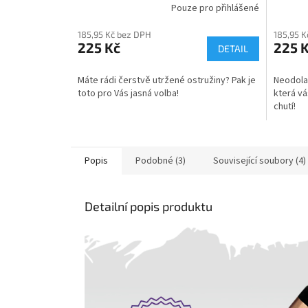
Pouze pro přihlášené
185,95 Kč bez DPH
185,95 K
225 Kč
225 
DETAIL
Máte rádi čerstvě utržené ostružiny? Pak je
Neodolat
toto pro Vás jasná volba!
která vá
chutí!
Popis
Podobné (3)
Související soubory (4)
Detailní popis produktu