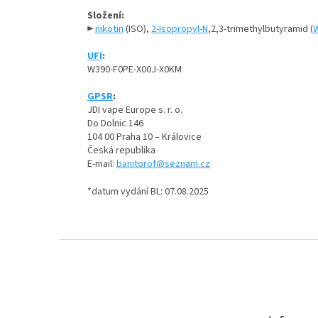
Složení:
►
nikotin
(ISO),
2-Isopropyl-N
,2,3-trimethylbutyramid (
UFI
:
W390-F0PE-X00J-X0KM
GPSR
:
JDI vape Europe s. r. o.
Do Dolnic 146
104 00 Praha 10 – Královice
Česká republika
E-mail:
banitorof@seznam.cz
*datum vydání BL: 07.08.2025
Z
á
p
a
t