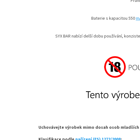
Průh
Baterie s kapacitou 550
m
SYX BAR nabízí delší dobu používání, konzist
Uchovávejte výrobek mimo dosah osob mladších 1
Klasifikace podle
nařízení (ES) 1272/2008
: