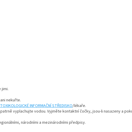
jimi.
 ani nekuřte.
TOXIKOLOGICKÉ INFORMAČNÍ STŘEDISKO
/lékaře.
atrně vyplachujte vodou. Vyjměte kontaktní čočky, jsou-li nasazeny a poku
egionálními, národními a mezinárodními předpisy.