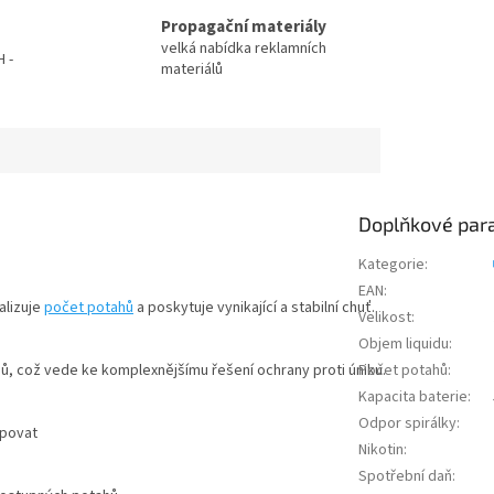
Propagační materiály
velká nabídka reklamních
 -
materiálů
Doplňkové par
Kategorie
:
EAN
:
alizuje
počet potahů
a poskytuje vynikající a stabilní chuť.
Velikost
:
Objem liquidu
:
ů, což vede ke komplexnějšímu řešení ochrany proti úniku.
Počet potahů
:
Kapacita baterie
:
Odpor spirálky
:
apovat
Nikotin
:
Spotřební daň
: