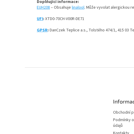
Doplňující informace:
EUH208
– Obsahuje
linalool
. Může vyvolat alergickou re
UFI
:
XTD0-70CH-V00R-DE71
GPSR
:
DanCzek Teplice a.s.,
Tolstého 474/1,
415 03 T
Z
á
p
a
t
Informac
í
Obchodní 
Podmínky o
údajů
Kontakty