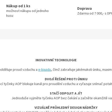
Nákup od 1 ks
Doprava
možnost nákupu od jednoho
Zdarma od 7 000,- s DPH
kusu
INOVATIVNÍ TECHNOLOGIE
dděluje proud vzduchu a
e-liquidu
, čímž zabraňuje jakémukoli úniku, maxim
DVOJÍ ŘEŠENÍ PROTI ÚNIKU
cí tyčinky AOP blokuje kanál pro proudění vzduchu a vyřazuje snímač potah
STAČÍ ODPOJIT A JÍT
Jednoduše vyjměte tyčinku AOP bez čekání a začněte okamžitě v
VIZUÁLNĚ PRŮHLEDNÝ DESIGN NÁDRŽKY