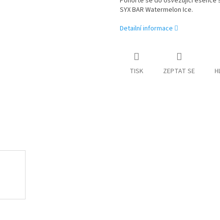
Ponořte se do osvěžující esence
SYX BAR Watermelon Ice.
Detailní informace
TISK
ZEPTAT SE
H