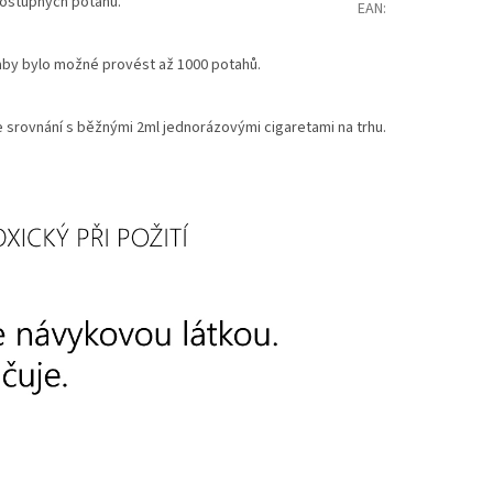
dostupných potahů.
EAN
:
 aby bylo možné provést až 1000 potahů.
e srovnání s běžnými 2ml jednorázovými cigaretami na trhu.