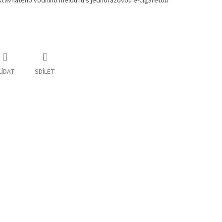
 šťavnatého vodního melounu s jednorázovou e-cigaretou
LÍDAT
SDÍLET