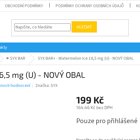
OBCHODNÍ PODMÍNKY
PODMÍNKY OCHRANY OSOBNÍCH ÚDAJŮ
K
HLEDAT
akty
► SYX BAR
SYX BAR+ - Watermelon Ice 16,5 mg (U) - NOVÝ OBAL
6,5 mg (U) - NOVÝ OBAL
nosti hodnocení
Značka:
SYX
199 Kč
164,46 Kč bez DPH
Měrná
Pouze pro přihlášené
cena: