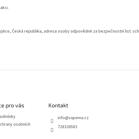
akci.
eplice,
Česká republika,
adresa osoby odpovědné za bezpečnostní list:
e pro vás
Kontakt
podmínky
info
@
vapema.cz
chrany osobních
728326583