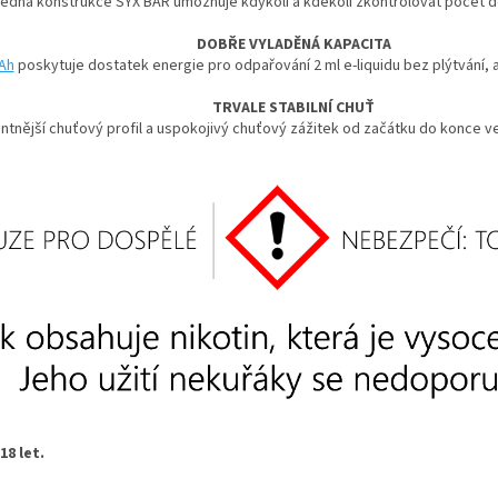
ledná konstrukce SYX BAR umožňuje kdykoli a kdekoli zkontrolovat počet 
DOBŘE VYLADĚNÁ KAPACITA
Ah
poskytuje dostatek energie pro odpařování 2 ml e-liquidu bez plýtvání,
TRVALE STABILNÍ CHUŤ
entnější chuťový profil a uspokojivý chuťový zážitek od začátku do konce v
8 let.