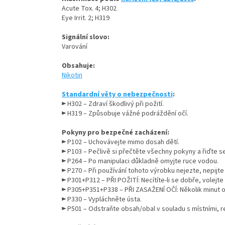
Acute Tox. 4; H302
Eye Irrit. 2; H319
Signální slovo:
Varování
Obsahuje:
Nikotin
Standardní věty o nebezpečnosti
:
► H302 – Zdraví škodlivý při požití.
► H319 – Způsobuje vážné podráždění očí.
Pokyny pro bezpečné zacházení:
► P102 – Uchovávejte mimo dosah dětí.
► P103 – Pečlivě si přečtěte všechny pokyny a řiďte se 
► P264 – Po manipulaci důkladně omyjte ruce vodou.
► P270 – Při používání tohoto výrobku nejezte, nepijte
► P301+P312 – PŘI POŽITÍ: Necítíte-li se dobře, volejte
► P305+P351+P338 – PŘI ZASAŽENÍ OČÍ: Několik minut op
► P330 – Vypláchněte ústa.
► P501 – Odstraňte obsah/obal v souladu s místními, r