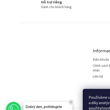
Hỗ trợ riêng
Dành cho khách hàng
C
h
â
n
t
Informac
r
a
Điều khoản 
n
Chính sách 
g
nhân
Liên hệ
Používáme c
KURWA
LIO NA
a díky analý
Dobrý den, potřebujete
použitelnos