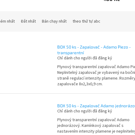
 kém nhất
Đắt nhất
Bán chạy nhất
theo thứ tự abc
BOX 50 ks - Zapalovač - Adamo Piezo -
transparentní
Chỉ dành cho người đã đăng ký
Plynový transparentní zapalovač Adamo Pi
Neplnitelný zapalovač je vybavený na bočn
straně regulací intenzity plamene. Rozměr
zapalovače 8x2,3x0,9 cm.
BOX 50 ks - Zapalovač Adamo jednorázo
Chỉ dành cho người đã đăng ký
Plynový transparentní zapalovač Adamo
jednorázový. Kamínkový zapalovač s
nastavením intenzity plamene je neplniteln