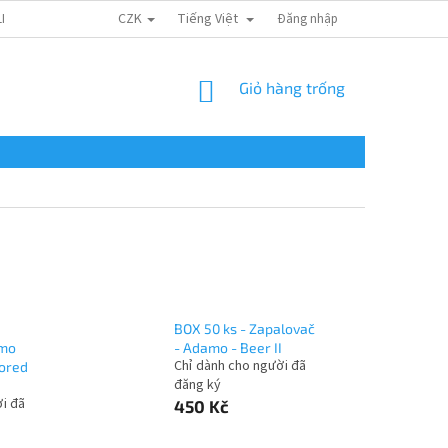
CZK
Tiếng Việt
LIÊN HỆ
Đăng nhập
GIỎ
Giỏ hàng trống
HÀNG
BOX 50 ks - Zapalovač
amo
- Adamo - Beer II
Chỉ dành cho người đã
lored
đăng ký
i đã
450 Kč