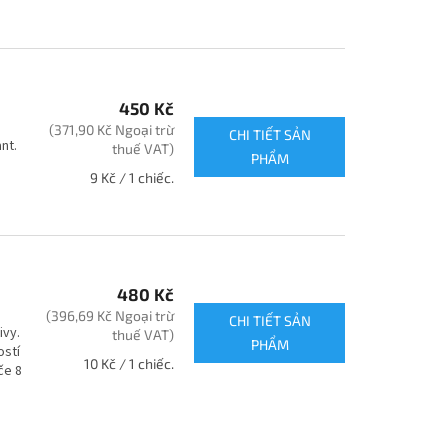
đo
lường:
450 Kč
(371,90 Kč Ngoại trừ
CHI TIẾT SẢN
nt.
thuế VAT)
PHẨM
Giá
9 Kč / 1 chiếc.
đo
lường:
480 Kč
(396,69 Kč Ngoại trừ
CHI TIẾT SẢN
ivy.
thuế VAT)
PHẨM
ostí
Giá
10 Kč / 1 chiếc.
če 8
đo
lường: