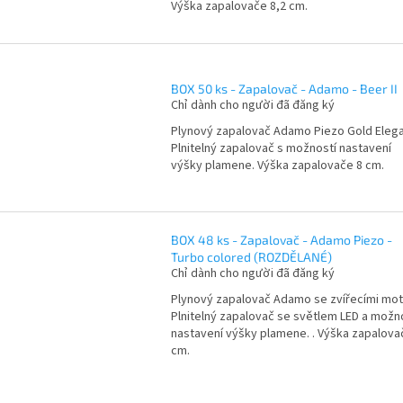
Výška zapalovače 8,2 cm.
BOX 50 ks - Zapalovač - Adamo - Beer II
Chỉ dành cho người đã đăng ký
Plynový zapalovač Adamo Piezo Gold Elega
Plnitelný zapalovač s možností nastavení
výšky plamene. Výška zapalovače 8 cm.
BOX 48 ks - Zapalovač - Adamo Piezo -
Turbo colored (ROZDĚLANÉ)
Chỉ dành cho người đã đăng ký
Plynový zapalovač Adamo se zvířecími mot
Plnitelný zapalovač se světlem LED a možn
nastavení výšky plamene. . Výška zapalova
cm.
D