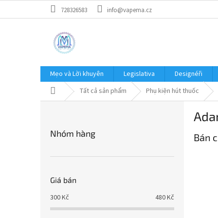
Chuyển
728326583
info@vapema.cz
qua
phần
nội
dung
Mẹo và Lời khuyên
Legislativa
Designéři
Trang
Tất cả sản phẩm
Phụ kiện hút thuốc
chủ
T
Ada
h
Bỏ
a
Nhóm hàng
qua
Bán c
n
danh
h
mục
b
ê
n
Giá bán
300
Kč
480
Kč