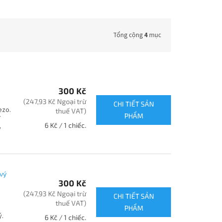
Tổng cộng
4
mục
300 Kč
(247,93 Kč Ngoại trừ
CHI TIẾT SẢN
ezo.
thuế VAT)
PHẨM
í
Giá
6 Kč / 1 chiếc.
y
đo
lường:
vý
300 Kč
(247,93 Kč Ngoại trừ
CHI TIẾT SẢN
thuế VAT)
PHẨM
ý.
Giá
6 Kč / 1 chiếc.