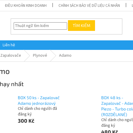
ĐIỀU KHOẢN KINH DOANH
CHÍNH SÁCH BẢO VỆ DỮ LIỆU CÁ NHÂN
TÌM KIẾM
Liên hệ
Zapalovače
Plynové
Adamo
mo
hạy nhất
BOX 50 ks - Zapalovač
BOX 48 ks -
Adamo jednorázový
Zapalovač - Ad
Chỉ dành cho người đã
Piezo - Turbo co
đăng ký
(ROZDĚLANÉ)
Chỉ dành cho ngườ
300 Kč
đăng ký
480 Kč