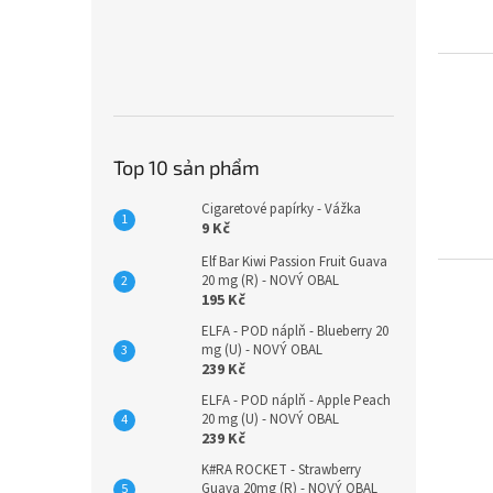
Top 10 sản phẩm
Cigaretové papírky - Vážka
9 Kč
Elf Bar Kiwi Passion Fruit Guava
20 mg (R) - NOVÝ OBAL
195 Kč
ELFA - POD náplň - Blueberry 20
mg (U) - NOVÝ OBAL
239 Kč
ELFA - POD náplň - Apple Peach
20 mg (U) - NOVÝ OBAL
239 Kč
K#RA ROCKET - Strawberry
Guava 20mg (R) - NOVÝ OBAL