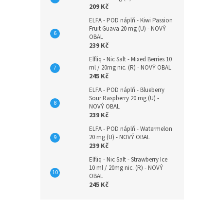
209 Kč
ELFA - POD náplň - Kiwi Passion
Fruit Guava 20 mg (U) - NOVÝ
OBAL
239 Kč
Elfliq - Nic Salt - Mixed Berries 10
ml / 20mg nic. (R) - NOVÝ OBAL
245 Kč
ELFA - POD náplň - Blueberry
Sour Raspberry 20 mg (U) -
NOVÝ OBAL
239 Kč
ELFA - POD náplň - Watermelon
20 mg (U) - NOVÝ OBAL
239 Kč
Elfliq - Nic Salt - Strawberry Ice
10 ml / 20mg nic. (R) - NOVÝ
OBAL
245 Kč