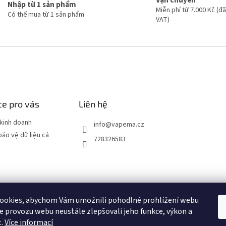
Nhập từ 1 sản phẩm
Miễn phí từ 7.000 Kč (
Có thể mua từ 1 sản phẩm
VAT)
e pro vás
Liên hệ
kinh doanh
info
@
vapema.cz
bảo vệ dữ liệu cá
728326583
ookies, abychom Vám umožnili pohodlné prohlížení webu
NO
JDI MARCH
OXVA
ELF BAR
ELFLIQ
SYX BAR
RITCHY
POP
ze provozu webu neustále zlepšovali jeho funkce, výkon a
t.
Více informací