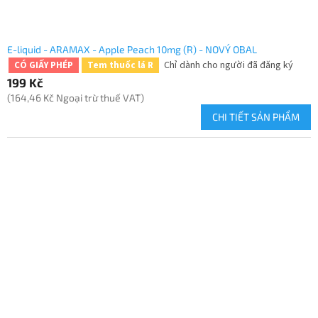
E-liquid - ARAMAX - Apple Peach 10mg (R) - NOVÝ OBAL
Chỉ dành cho người đã đăng ký
CÓ GIẤY PHÉP
Tem thuốc lá R
199 Kč
(164,46 Kč Ngoại trừ thuế VAT)
CHI TIẾT SẢN PHẨM