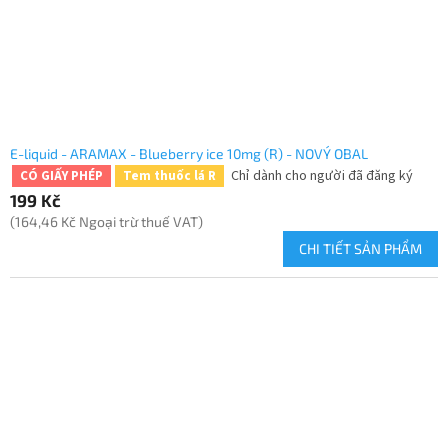
E-liquid - ARAMAX - Blueberry ice 10mg (R) - NOVÝ OBAL
Chỉ dành cho người đã đăng ký
CÓ GIẤY PHÉP
Tem thuốc lá R
199 Kč
(164,46 Kč Ngoại trừ thuế VAT)
CHI TIẾT SẢN PHẨM