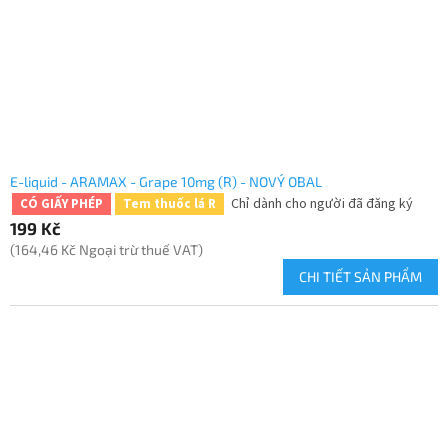
E-liquid - ARAMAX - Grape 10mg (R) - NOVÝ OBAL
Chỉ dành cho người đã đăng ký
CÓ GIẤY PHÉP
Tem thuốc lá R
199 Kč
(164,46 Kč Ngoại trừ thuế VAT)
CHI TIẾT SẢN PHẨM