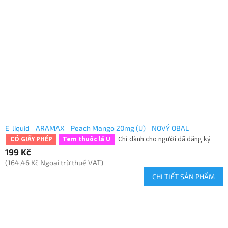
E-liquid - ARAMAX - Peach Mango 20mg (U) - NOVÝ OBAL
Chỉ dành cho người đã đăng ký
CÓ GIẤY PHÉP
Tem thuốc lá U
199 Kč
(164,46 Kč Ngoại trừ thuế VAT)
CHI TIẾT SẢN PHẨM