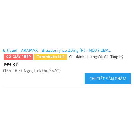
E-liquid - ARAMAX - Blueberry ice 20mg (R) - NOVÝ OBAL
Chỉ dành cho người đã đăng ký
CÓ GIẤY PHÉP
Tem thuốc lá R
199 Kč
(164,46 Kč Ngoại trừ thuế VAT)
CHI TIẾT SẢN PHẨM