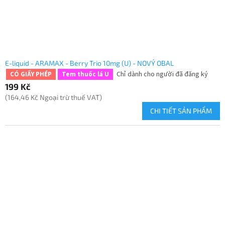
E-liquid - ARAMAX - Berry Trio 10mg (U) - NOVÝ OBAL
Chỉ dành cho người đã đăng ký
CÓ GIẤY PHÉP
Tem thuốc lá U
199 Kč
(164,46 Kč Ngoại trừ thuế VAT)
CHI TIẾT SẢN PHẨM