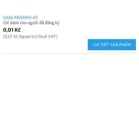
ẩ
m
leták ARAMAX A5
Chỉ dành cho người đã đăng ký
0,01 Kč
(0,01 Kč Ngoại trừ thuế VAT)
CHI TIẾT SẢN PHẨM