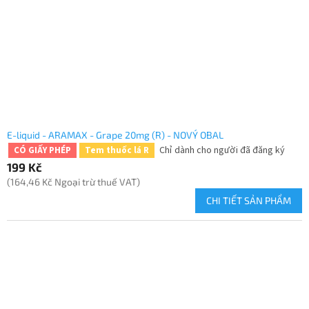
E-liquid - ARAMAX - Grape 20mg (R) - NOVÝ OBAL
Chỉ dành cho người đã đăng ký
CÓ GIẤY PHÉP
Tem thuốc lá R
199 Kč
(164,46 Kč Ngoại trừ thuế VAT)
CHI TIẾT SẢN PHẨM