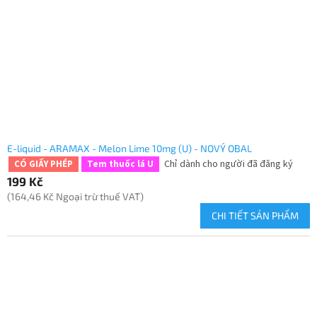
E-liquid - ARAMAX - Melon Lime 10mg (U) - NOVÝ OBAL
Chỉ dành cho người đã đăng ký
CÓ GIẤY PHÉP
Tem thuốc lá U
199 Kč
(164,46 Kč Ngoại trừ thuế VAT)
CHI TIẾT SẢN PHẨM