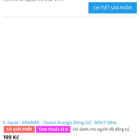
CHI TIẾT SẢN PHẨM
E-liquid - ARAMAX - Sweet Orange 20mg (U) - NOVÝ OBAL
Chỉ dành cho người đã đăng ký
CÓ GIẤY PHÉP
Tem thuốc lá U
199 Kč