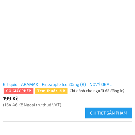
E-liquid - ARAMAX - Pineapple Ice 20mg (R) - NOVÝ OBAL
Chỉ dành cho người đã đăng ký
CÓ GIẤY PHÉP
Tem thuốc lá R
199 Kč
(164,46 Kč Ngoại trừ thuế VAT)
CHI TIẾT SẢN PHẨM