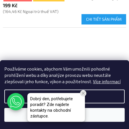
199 Kč
(164,46 Kč Ngoại trừ thuế VAT)
CHI TIẾT SẢN PHẨM
Používáme cookies, abychom Vám umožnili pohodlné
prohlížení webu a díky analýze provozu webu neustále
zlepšovali jeho funkce, výkon a použitelnost.
Více informací
Điều chỉnh
Dobrý den, potřebujete
poradit? Zde najdete
kontakty na obchodní
tôi đồng ý
zástupce.
E-liquid - ARAMAX - Tropical Mix 10mg (R) - NOVÝ OBAL