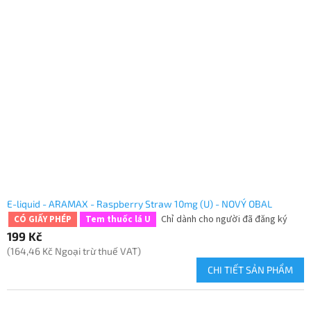
E-liquid - ARAMAX - Raspberry Straw 10mg (U) - NOVÝ OBAL
Chỉ dành cho người đã đăng ký
CÓ GIẤY PHÉP
Tem thuốc lá U
199 Kč
(164,46 Kč Ngoại trừ thuế VAT)
CHI TIẾT SẢN PHẨM