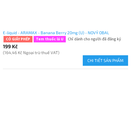
E-liquid - ARAMAX - Banana Berry 20mg (U) - NOVÝ OBAL
Chỉ dành cho người đã đăng ký
CÓ GIẤY PHÉP
Tem thuốc lá U
199 Kč
(164,46 Kč Ngoại trừ thuế VAT)
CHI TIẾT SẢN PHẨM