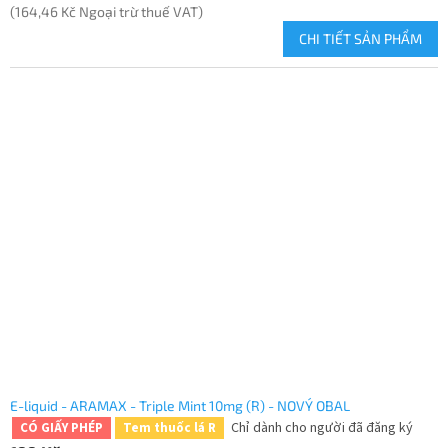
(164,46 Kč Ngoại trừ thuế VAT)
CHI TIẾT SẢN PHẨM
E-liquid - ARAMAX - Triple Mint 10mg (R) - NOVÝ OBAL
Chỉ dành cho người đã đăng ký
CÓ GIẤY PHÉP
Tem thuốc lá R