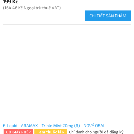
199 Kč
(164,46 Kč Ngoại trừ thuế VAT)
CHI TIẾT SẢN PHẨM
E-liquid - ARAMAX - Triple Mint 20mg (R) - NOVÝ OBAL
Chỉ dành cho người đã đăng ký
CÓ GIẤY PHÉP
Tem thuốc lá R