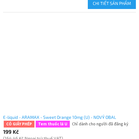
CHI TIẾT SẢN PHẨM
E-liquid - ARAMAX - Sweet Orange 10mg (U) - NOVÝ OBAL
Chỉ dành cho người đã đăng ký
CÓ GIẤY PHÉP
Tem thuốc lá U
199 Kč
(164,46 Kč Ngoại trừ thuế VAT)