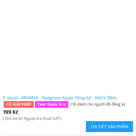
E-liquid - ARAMAX - Redgreen Apple 10mg (U) - NOVÝ OBAL
Chỉ dành cho người đã đăng ký
CÓ GIẤY PHÉP
Tem thuốc lá U
199 Kč
(164,46 Kč Ngoại trừ thuế VAT)
CHI TIẾT SẢN PHẨM