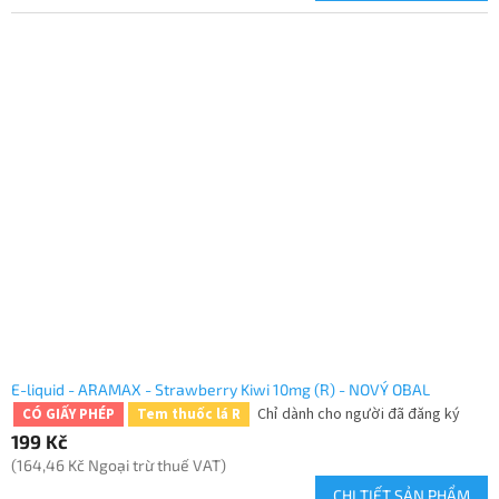
E-liquid - ARAMAX - Strawberry Kiwi 10mg (R) - NOVÝ OBAL
Chỉ dành cho người đã đăng ký
CÓ GIẤY PHÉP
Tem thuốc lá R
199 Kč
(164,46 Kč Ngoại trừ thuế VAT)
CHI TIẾT SẢN PHẨM