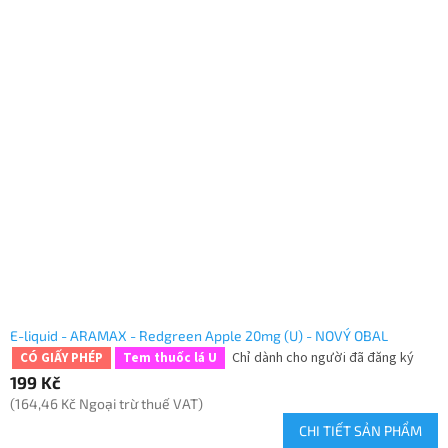
E-liquid - ARAMAX - Redgreen Apple 20mg (U) - NOVÝ OBAL
Chỉ dành cho người đã đăng ký
CÓ GIẤY PHÉP
Tem thuốc lá U
199 Kč
(164,46 Kč Ngoại trừ thuế VAT)
CHI TIẾT SẢN PHẨM