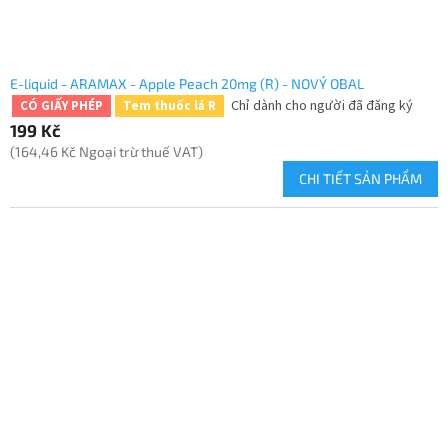
E-liquid - ARAMAX - Apple Peach 20mg (R) - NOVÝ OBAL
Chỉ dành cho người đã đăng ký
CÓ GIẤY PHÉP
Tem thuốc lá R
199 Kč
(164,46 Kč Ngoại trừ thuế VAT)
CHI TIẾT SẢN PHẨM