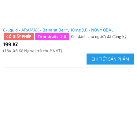
E-liquid - ARAMAX - Banana Berry 10mg (U) - NOVÝ OBAL
Chỉ dành cho người đã đăng ký
CÓ GIẤY PHÉP
Tem thuốc lá U
199 Kč
(164,46 Kč Ngoại trừ thuế VAT)
CHI TIẾT SẢN PHẨM