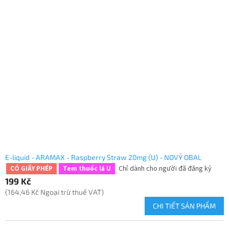
E-liquid - ARAMAX - Raspberry Straw 20mg (U) - NOVÝ OBAL
Chỉ dành cho người đã đăng ký
CÓ GIẤY PHÉP
Tem thuốc lá U
199 Kč
(164,46 Kč Ngoại trừ thuế VAT)
CHI TIẾT SẢN PHẨM