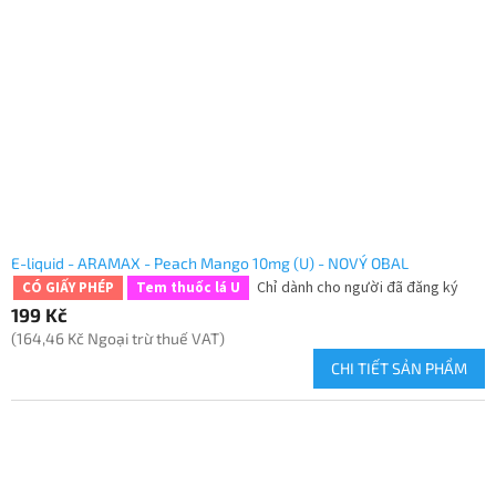
E-liquid - ARAMAX - Peach Mango 10mg (U) - NOVÝ OBAL
Chỉ dành cho người đã đăng ký
CÓ GIẤY PHÉP
Tem thuốc lá U
199 Kč
(164,46 Kč Ngoại trừ thuế VAT)
CHI TIẾT SẢN PHẨM