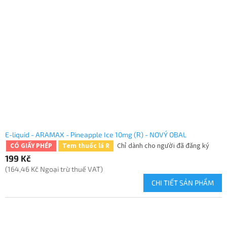
E-liquid - ARAMAX - Pineapple Ice 10mg (R) - NOVÝ OBAL
Chỉ dành cho người đã đăng ký
CÓ GIẤY PHÉP
Tem thuốc lá R
199 Kč
(164,46 Kč Ngoại trừ thuế VAT)
CHI TIẾT SẢN PHẨM