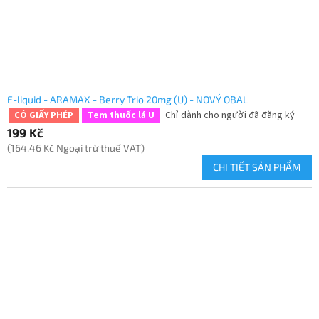
E-liquid - ARAMAX - Berry Trio 20mg (U) - NOVÝ OBAL
Chỉ dành cho người đã đăng ký
CÓ GIẤY PHÉP
Tem thuốc lá U
199 Kč
(164,46 Kč Ngoại trừ thuế VAT)
CHI TIẾT SẢN PHẨM