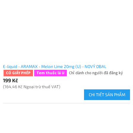
E-liquid - ARAMAX - Melon Lime 20mg (U) - NOVÝ OBAL
Chỉ dành cho người đã đăng ký
CÓ GIẤY PHÉP
Tem thuốc lá U
199 Kč
(164,46 Kč Ngoại trừ thuế VAT)
CHI TIẾT SẢN PHẨM