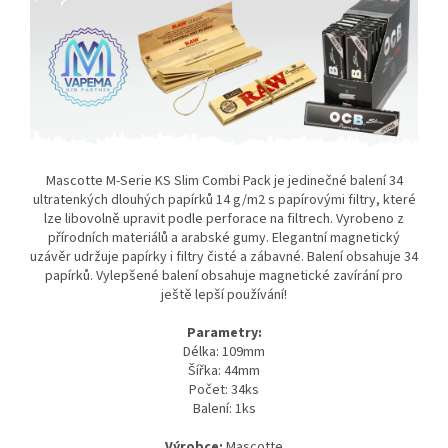
Mascotte M-Serie KS Slim Combi Pack je jedinečné balení 34
ultratenkých dlouhých papírků 14 g/m2 s papírovými filtry, které
lze libovolně upravit podle perforace na filtrech. Vyrobeno z
přírodních materiálů a arabské gumy. Elegantní magnetický
uzávěr udržuje papírky i filtry čisté a zábavné. Balení obsahuje 34
papírků. Vylepšené balení obsahuje magnetické zavírání pro
ještě lepší používání!
Parametry:
Délka: 109mm
Šířka: 44mm
Počet: 34ks
Balení: 1ks
Výrobce:
Mascotte