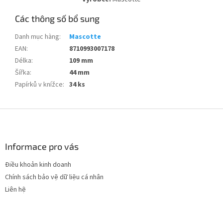
Các thông số bổ sung
Danh mục hàng
:
Mascotte
EAN
:
8710993007178
Délka
:
109 mm
Šířka
:
44 mm
Papírků v knížce
:
34 ks
C
h
â
n
Informace pro vás
t
Điều khoản kinh doanh
r
Chính sách bảo vệ dữ liệu cá nhân
a
n
Liên hệ
g