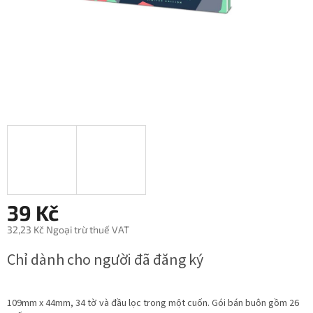
39 Kč
32,23 Kč Ngoại trừ thuế VAT
Giá
Chỉ dành cho người đã đăng ký
đo
lường:
109mm x 44mm, 34 tờ và đầu lọc trong một cuốn. Gói bán buôn gồm 26