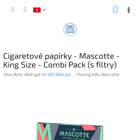
Chuyển
GIỎ
qua
phần
HÀNG
nội
dung
Cigaretové papírky - Mascotte -
King Size - Combi Pack (s filtry)
Đánh
Chưa được đánh giá
Chi tiết đánh giá
Thương hiệu:
Mascotte
giá
trung
bình
của
sản
phẩm
là
0,0
trên
5
sao.